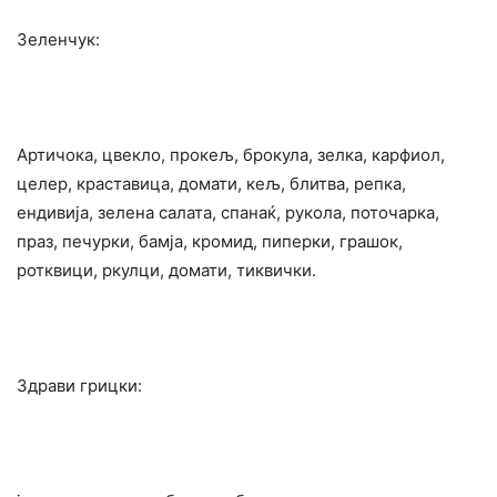
Зеленчук:
Артичока, цвекло, прокељ, брокула, зелка, карфиол,
целер, краставица, домати, кељ, блитва, репка,
ендивија, зелена салата, спанаќ, рукола, поточарка,
праз, печурки, бамја, кромид, пиперки, грашок,
ротквици, ркулци, домати, тиквички.
Здрави грицки: