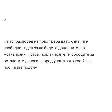
<
На тој распоред најпрво треба да го означите
слободниот ден за да бидете дополнително
мотивирани. Потоа, испланирајте ги оброците за
останатите денови според упатството кое ќе го
прочитате подолу.