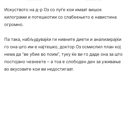
Искуството на д-р Оз со луѓе кои имаат вишок
килограми и потешкотии со слабеењето е навистина
огромно.
Па така, набљудувајќи ги нивните диети и анализирајќи
го она што им е најтешко, доктор Оз осмислил план кој
нема да “ве убие во поим”, туку ќе ви го даде она за што
постојано чезнеете – а тоа е слободен ден за уживање
во вкусовите кои ви недостигаат.