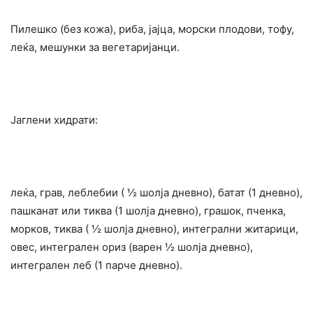
Пилешко (без кожа), риба, јајца, морски плодови, тофу,
леќа, мешунки за вегетаријанци.
Јаглени хидрати:
леќа, грав, леблебии ( ½ шолја дневно), батат (1 дневно),
пашканат или тиква (1 шолја дневно), грашок, пченка,
морков, тиква ( ½ шолја дневно), интегрални житарици,
овес, интегрален ориз (варен ½ шолја дневно),
интегрален леб (1 парче дневно).