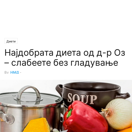
Диети
Најдобрата диета од д-р Оз
– слабеете без гладување
By
НМД
-