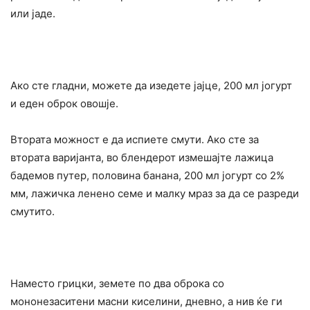
или јаде.
Ако сте гладни, можете да изедете јајце, 200 мл јогурт
и еден оброк овошје.
Втората можност е да испиете смути. Ако сте за
втората варијанта, во блендерот измешајте лажица
бадемов путер, половина банана, 200 мл јогурт со 2%
мм, лажичка ленено семе и малку мраз за да се разреди
смутито.
Наместо грицки, земете по два оброка со
мононезаситени масни киселини, дневно, а нив ќе ги