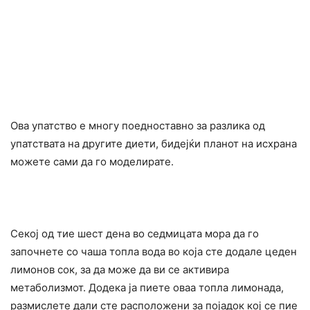
Ова упатство е многу поедноставно за разлика од
упатствата на другите диети, бидејќи планот на исхрана
можете сами да го моделирате.
Секој од тие шест дена во седмицата мора да го
започнете со чаша топла вода во која сте додале цеден
лимонов сок, за да може да ви се активира
метаболизмот. Додека ја пиете оваа топла лимонада,
размислете дали сте расположени за појадок кој се пие