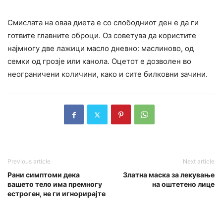
Смислата на оваа диета е со слободниот ден е да ги
готвите главните оброци. Оз советува да користите
најмногу две лажици масло дневно: маслиново, од
семки од грозје или канола. Оцетот е дозволен во
неограничени количини, како и сите билковни зачини.
Previous article
Next article
Рани симптоми дека
Златна маска за лекување
вашето тело има премногу
на оштетено лице
естроген, не ги игнорирајте