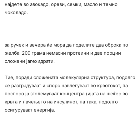
најдете во авокадо, ореви, семки, масло и темно
чоколадо.
за ручек и вечера ќе мора да поделите два оброка по
желба: 200 грама немасни протеини и две порции
сложени јагехидрати.
Тие, поради сложената молекуларна структура, подолго
се разградуваат и споро навлегуваат во крвотокот, па
поспоро ја зголемуваат концентрацијата на шеќер во
крвта и лачењето на инсулинот, па така, подолго
осигуруваат енергија.