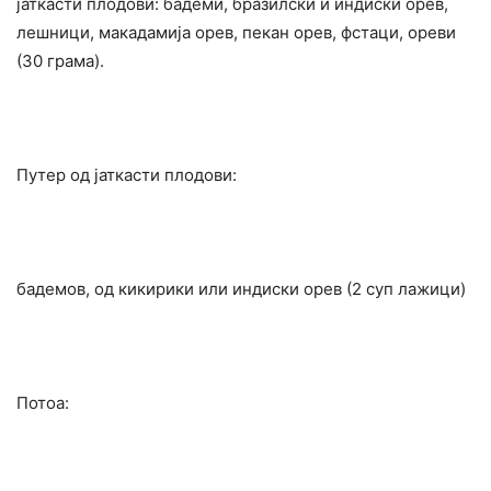
јаткасти плодови: бадеми, бразилски и индиски орев,
лешници, макадамија орев, пекан орев, фстаци, ореви
(30 грама).
Путер од јаткасти плодови:
бадемов, од кикирики или индиски орев (2 суп лажици)
Потоа: