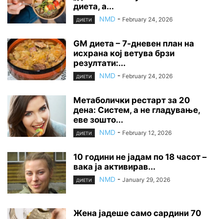
диета, а...
NMD
-
February 24, 2026
ДИЕТИ
GM диета – 7-дневен план на
исхрана кој ветува брзи
резултати:...
NMD
-
February 24, 2026
ДИЕТИ
Метаболички рестарт за 20
дена: Систем, а не гладување,
еве зошто...
NMD
-
February 12, 2026
ДИЕТИ
10 години не јадам по 18 часот –
вака ја активирав...
NMD
-
January 29, 2026
ДИЕТИ
Жена јадеше само сардини 70