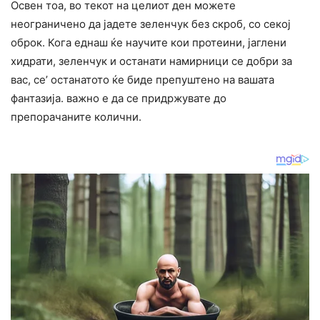
Освен тоа, во текот на целиот ден можете
неограничено да јадете зеленчук без скроб, со секој
оброк. Кога еднаш ќе научите кои протеини, јаглени
хидрати, зеленчук и останати намирници се добри за
вас, се’ останатото ќе биде препуштено на вашата
фантазија. важно е да се придржувате до
препорачаните колични.