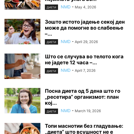
NMD
-
May 4, 2026
ДИЕТИ
Зошто истото јадење секој ден
може да помогне во слабеење
–...
NMD
-
April 29, 2026
ДИЕТИ
Што се случува во телото кога
не јадете 12 часа –...
NMD
-
April 7, 2026
ДИЕТИ
Посна диета од 5 дена што го
„ресетира“ организмот: план
кој...
NMD
-
March 19, 2026
ДИЕТИ
Топи маснотии без гладување:
„диета“ што всушност не е