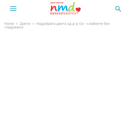
Home
Диети
Најдобрата диета од д-р Оз – слабеете без
гладување