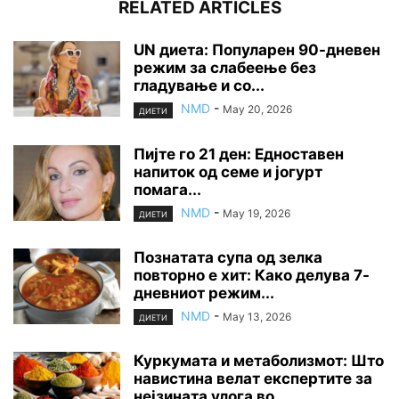
RELATED ARTICLES
UN диета: Популарен 90-дневен
режим за слабеење без
гладување и со...
NMD
-
May 20, 2026
ДИЕТИ
Пијте го 21 ден: Едноставен
напиток од семе и јогурт
помага...
NMD
-
May 19, 2026
ДИЕТИ
Познатата супа од зелка
повторно е хит: Како делува 7-
дневниот режим...
NMD
-
May 13, 2026
ДИЕТИ
Куркумата и метаболизмот: Што
навистина велат експертите за
нејзината улога во...