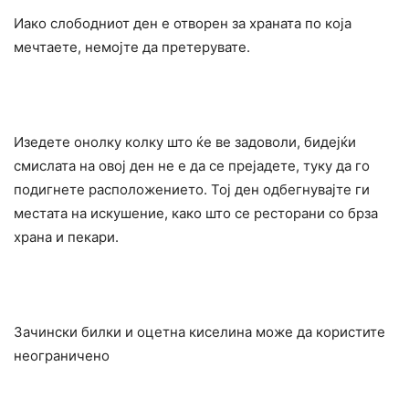
Иако слободниот ден е отворен за храната по која
мечтаете, немојте да претерувате.
Изедете онолку колку што ќе ве задоволи, бидејќи
смислата на овој ден не е да се прејадете, туку да го
подигнете расположението. Тој ден одбегнувајте ги
местата на искушение, како што се ресторани со брза
храна и пекари.
Зачински билки и оцетна киселина може да користите
неограничено