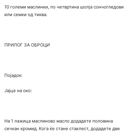
10 големи маслинки, по четвртина шолја сончогледови
или семки од тиква.
ПРИЛОГ ЗА ОБРОЦИ
Појадок:
Јајце на око:
На 1 лажица маслиново масло додадете половина
сечкан кромид. Кога ќе стане стаклест, додадете две