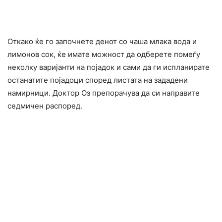
Откако ќе го започнете денот со чаша млака вода и
лимонов сок, ќе имате можност да одберете помеѓу
неколку варијанти на појадок и сами да ги испланирате
останатите појадоци според листата на зададени
намирници. Доктор Оз препорачува да си направите
седмичен распоред.