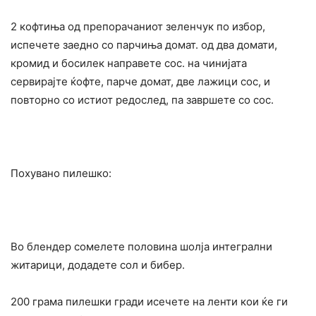
2 кофтиња од препорачаниот зеленчук по избор,
испечете заедно со парчиња домат. од два домати,
кромид и босилек направете сос. на чинијата
сервирајте ќофте, парче домат, две лажици сос, и
повторно со истиот редослед, па завршете со сос.
Похувано пилешко:
Во блендер сомелете половина шолја интегрални
житарици, додадете сол и бибер.
200 грама пилешки гради исечете на ленти кои ќе ги