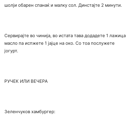
шолји обарен спанаќ и малку сол. Динстајте 2 минути.
Сервирајте во чинија, во истата тава додадете 1 лажица
масло па испжете 1 јајце на око. Со тоа послужете
јогурт.
РУЧЕК ИЛИ ВЕЧЕРА
Зеленчуков хамбургер: