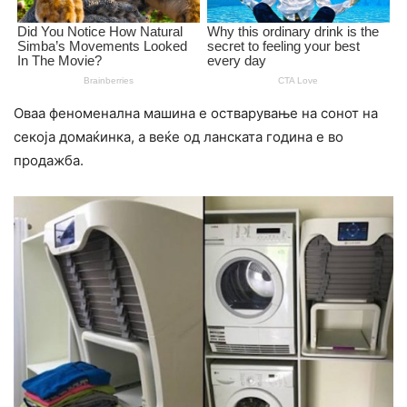
Оваа феноменална машина е остварување на сонот на
секоја домаќинка, а веќе од ланската година е во
продажба.