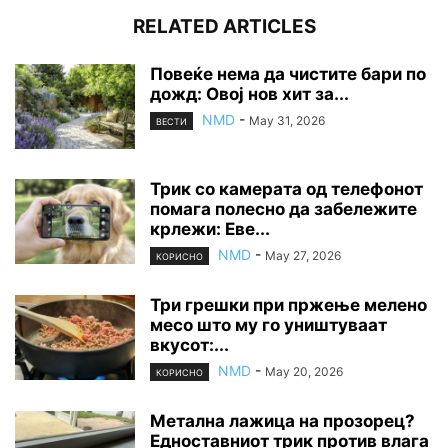
RELATED ARTICLES
Повеќе нема да чистите бари по
дожд: Овој нов хит за...
NMD
-
May 31, 2026
ВЕСТИ
Трик со камерата од телефонот
помага полесно да забележите
крлежи: Еве...
NMD
-
May 27, 2026
КОРИСНО
Три грешки при пржење мелено
месо што му го уништуваат
вкусот:...
NMD
-
May 20, 2026
КОРИСНО
Метална лажица на прозорец?
Едноставниот трик против влага