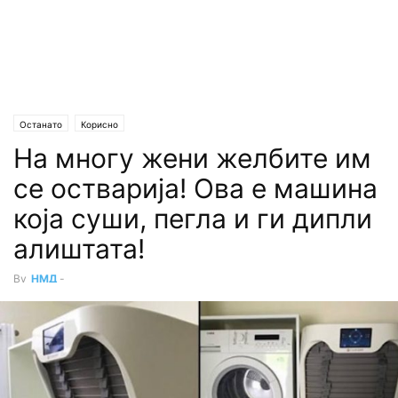
Останато
Корисно
На многу жени желбите им
се остварија! Ова е машина
која суши, пегла и ги дипли
алиштата!
By
НМД
-