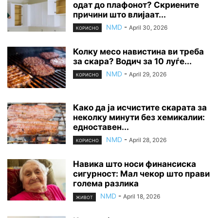
одат до плафонот? Скриените
причини што влијаат...
NMD
-
April 30, 2026
КОРИСНО
Колку месо навистина ви треба
за скара? Водич за 10 луѓе...
NMD
-
April 29, 2026
КОРИСНО
Како да ја исчистите скарата за
неколку минути без хемикалии:
едноставен...
NMD
-
April 28, 2026
КОРИСНО
Навика што носи финансиска
сигурност: Мал чекор што прави
голема разлика
NMD
-
April 18, 2026
ЖИВОТ