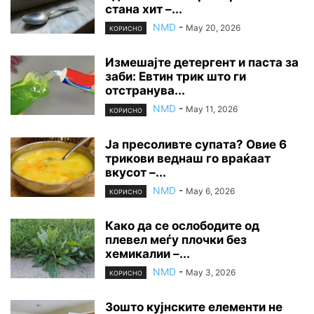
стана хит –...
NMD
-
May 20, 2026
КОРИСНО
Измешајте детергент и паста за
заби: Евтин трик што ги
отстранува...
NMD
-
May 11, 2026
КОРИСНО
Ја пресоливте супата? Овие 6
трикови веднаш го враќаат
вкусот –...
NMD
-
May 6, 2026
КОРИСНО
Како да се ослободите од
плевел меѓу плочки без
хемикалии –...
NMD
-
May 3, 2026
КОРИСНО
Зошто кујнските елементи не