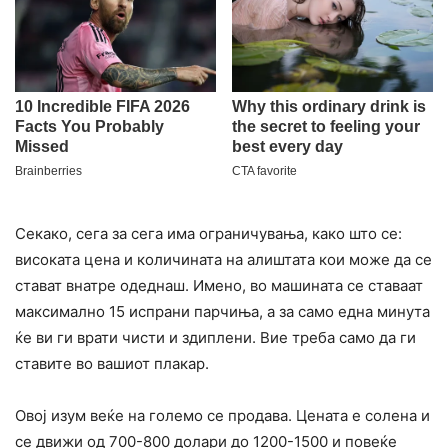
Секако, сега за сега има ограничувања, како што се:
високата цена и количината на алиштата кои може да се
стават внатре одеднаш. Имено, во машината се ставаат
максимално 15 испрани парчиња, а за само една минута
ќе ви ги врати чисти и здиплени. Вие треба само да ги
ставите во вашиот плакар.
Овој изум веќе на големо се продава. Цената е солена и
се движи од 700-800 долари до 1200-1500 и повеќе