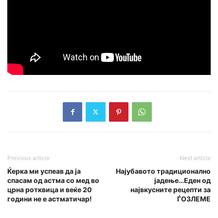
Previous article
Next article
Ќерка ми успеав да ја
Најубавото традиционално
спасам од астма со мед во
јадење…Еден од
црна ротквица и веќе 20
највкусните рецепти за
години не е астматичар!
ЃОЗЛЕМЕ