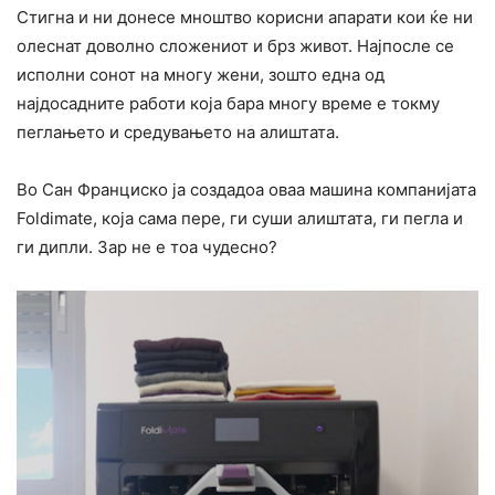
Стигна и ни донесе мноштво корисни апарати кои ќе ни
олеснат доволно сложениот и брз живот. Најпосле се
исполни сонот на многу жени, зошто една од
најдосадните работи која бара многу време е токму
пеглањето и средувањето на алиштата.
Во Сан Франциско ја создадоа оваа машина компанијата
Foldimate, која сама пере, ги суши алиштата, ги пегла и
ги дипли. Зар не е тоа чудесно?