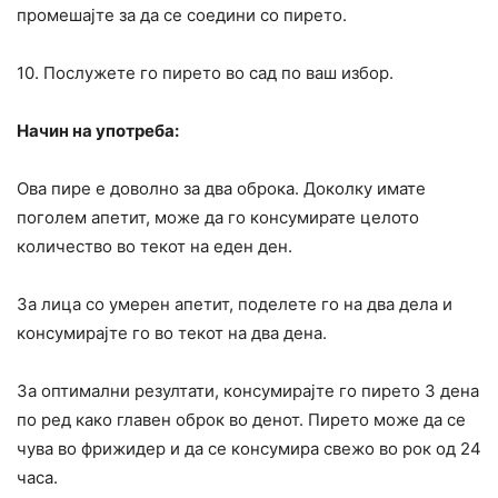
промешајте за да се соедини со пирето.
10. Послужете го пирето во сад по ваш избор.
Начин на употреба:
Ова пире е доволно за два оброка. Доколку имате
поголем апетит, може да го консумирате целото
количество во текот на еден ден.
За лица со умерен апетит, поделете го на два дела и
консумирајте го во текот на два дена.
За оптимални резултати, консумирајте го пирето 3 дена
по ред како главен оброк во денот. Пирето може да се
чува во фрижидер и да се консумира свежо во рок од 24
часа.