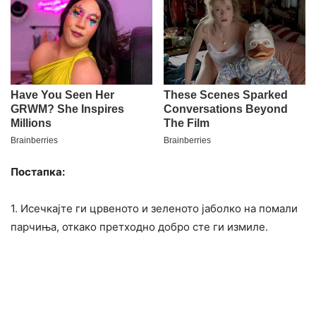
Постапка:
1. Исечкајте ги црвеното и зеленото јаболко на помали
парчиња, откако претходно добро сте ги измиле.