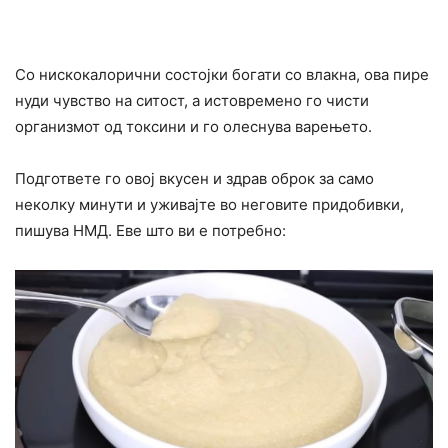
Со нискокалорични состојки богати со влакна, ова пире
нуди чувство на ситост, а истовремено го чисти
организмот од токсини и го олеснува варењето.
Подгответе го овој вкусен и здрав оброк за само
неколку минути и уживајте во неговите придобивки,
пишува НМД. Еве што ви е потребно: