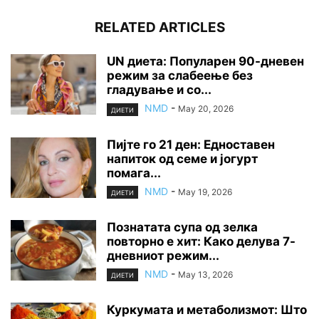
RELATED ARTICLES
UN диета: Популарен 90-дневен
режим за слабеење без
гладување и со...
NMD
-
May 20, 2026
ДИЕТИ
Пијте го 21 ден: Едноставен
напиток од семе и јогурт
помага...
NMD
-
May 19, 2026
ДИЕТИ
Познатата супа од зелка
повторно е хит: Како делува 7-
дневниот режим...
NMD
-
May 13, 2026
ДИЕТИ
Куркумата и метаболизмот: Што