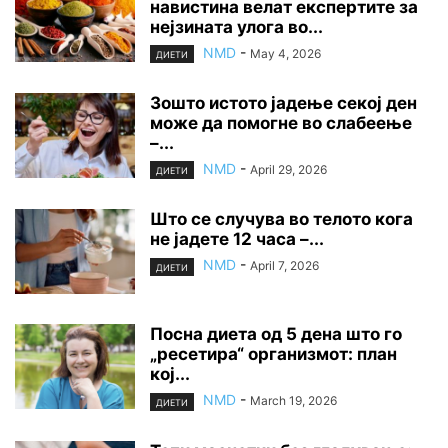
навистина велат експертите за
нејзината улога во...
NMD
-
May 4, 2026
ДИЕТИ
Зошто истото јадење секој ден
може да помогне во слабеење
–...
NMD
-
April 29, 2026
ДИЕТИ
Што се случува во телото кога
не јадете 12 часа –...
NMD
-
April 7, 2026
ДИЕТИ
Посна диета од 5 дена што го
„ресетира“ организмот: план
кој...
NMD
-
March 19, 2026
ДИЕТИ