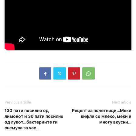
Previous article
Next article
130 пати посилно од
Рецепт за почетници…Меки
лимонот и 30 пати посилно
кифли со млеко, меки и
од лукот…бактериите ги
многу вкусни…
снемyва за час…