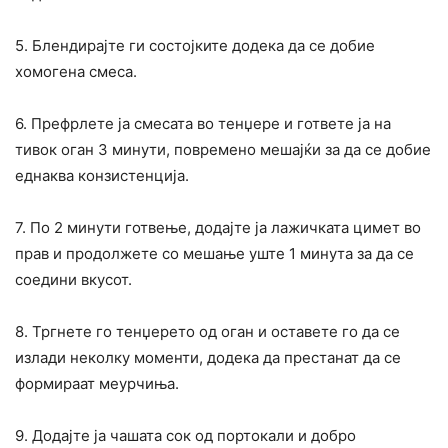
5. Блендирајте ги состојките додека да се добие
хомогена смеса.
6. Префрлете ја смесата во тенџере и гответе ја на
тивок оган 3 минути, повремено мешајќи за да се добие
еднаква конзистенција.
7. По 2 минути готвење, додајте ја лажичката цимет во
прав и продолжете со мешање уште 1 минута за да се
соедини вкусот.
8. Тргнете го тенџерето од оган и оставете го да се
излади неколку моменти, додека да престанат да се
формираат меурчиња.
9. Додајте ја чашата сок од портокали и добро