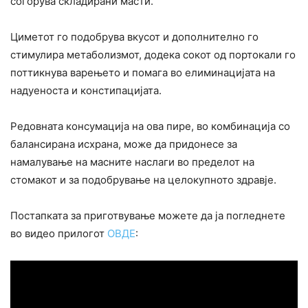
согорува складирани масти.
Циметот го подобрува вкусот и дополнително го
стимулира метаболизмот, додека сокот од портокали го
поттикнува варењето и помага во елиминацијата на
надуеноста и констипацијата.
Редовната консумација на ова пире, во комбинација со
балансирана исхрана, може да придонесе за
намалување на масните наслаги во пределот на
стомакот и за подобрување на целокупното здравје.
Постапката за приготвување можете да ја погледнете
во видео прилогот
ОВДЕ
: