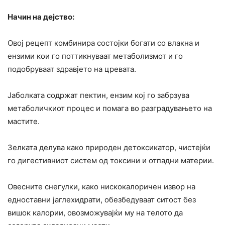
Начин на дејство:
Овој рецепт комбинира состојки богати со влакна и
ензими кои го поттикнуваат метаболизмот и го
подобруваат здравјето на цревата.
Јаболката содржат пектин, ензим кој го забрзува
метаболичкиот процес и помага во разградувањето на
мастите.
Зелката делува како природен детоксикатор, чистејќи
го дигестивниот систем од токсини и отпадни материи.
Овесните снегулки, како нискокалоричен извор на
едноставни јаглехидрати, обезбедуваат ситост без
вишок калории, овозможувајќи му на телото да