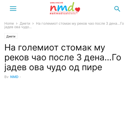
Home
Диети
На големиот стомак му реков чао после 3 дена…Го
јадев ова чудо...
Диети
На големиот стомак му
реков чао после 3 дена…Го
јадев ова чудо од пире
By
NMD
-