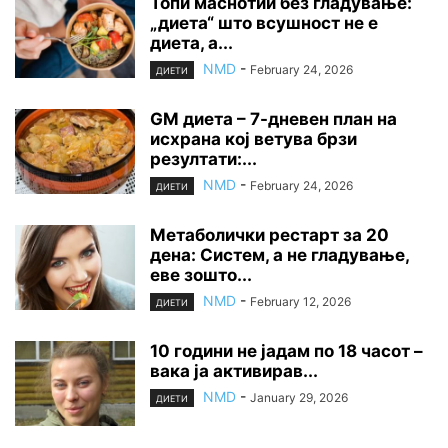
Топи маснотии без гладување:
„диета“ што всушност не е
диета, а...
NMD
-
February 24, 2026
ДИЕТИ
GM диета – 7-дневен план на
исхрана кој ветува брзи
резултати:...
NMD
-
February 24, 2026
ДИЕТИ
Метаболички рестарт за 20
дена: Систем, а не гладување,
еве зошто...
NMD
-
February 12, 2026
ДИЕТИ
10 години не јадам по 18 часот –
вака ја активирав...
NMD
-
January 29, 2026
ДИЕТИ