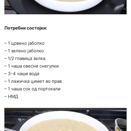
Потребни состојки:
– 1 црвено јаболко
– 1 зелено јаболко
– 1/2 главица зелка
– 1 чаша овесни снегулки
– 3-4 чаши вода
– 1 лажичка цимет во прав
– 1 чаша сок од портокали
– НМД