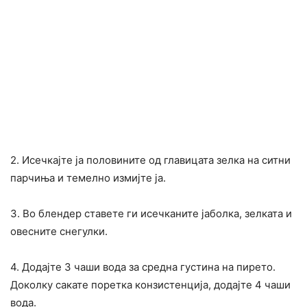
2. Исечкајте ја половините од главицата зелка на ситни
парчиња и темелно измијте ја.
3. Во блендер ставете ги исечканите јаболка, зелката и
овесните снегулки.
4. Додајте 3 чаши вода за средна густина на пирето.
Доколку сакате поретка конзистенција, додајте 4 чаши
вода.