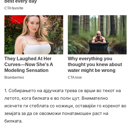
1. Собирањето на ајдучката трева се врши во текот на
летото, кога билката е во полн цут. Внимателно
исечете ги стеблата со ножици, оставајќи го коренот во
земјата за да се овозможи понатамошен раст на
билката.