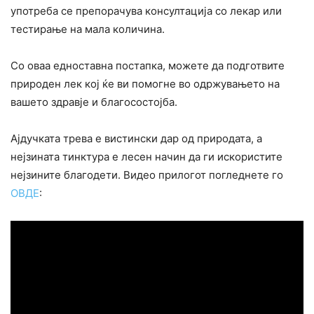
употреба се препорачува консултација со лекар или
тестирање на мала количина.
Со оваа едноставна постапка, можете да подготвите
природен лек кој ќе ви помогне во одржувањето на
вашето здравје и благосостојба.
Ајдучката трева е вистински дар од природата, а
нејзината тинктура е лесен начин да ги искористите
нејзините благодети. Видео прилогот погледнете го
ОВДЕ
: