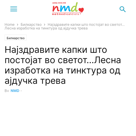
Home
Билкарство
Најздравите капки што постојат во светот…
Лесна изработка на тинктура од ајдучка трева
Билкарство
Најздравите капки што
постојат во светот…Лесна
изработка на тинктура од
ајдучка трева
By
NMD
-