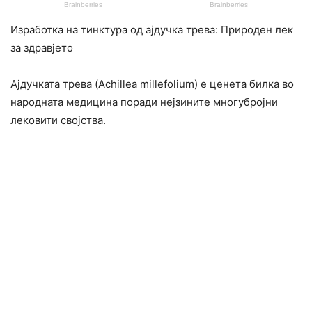
Изработка на тинктура од ајдучка трева: Природен лек
за здравјето
Ајдучката трева (Achillea millefolium) е ценета билка во
народната медицина поради нејзините многубројни
лековити својства.