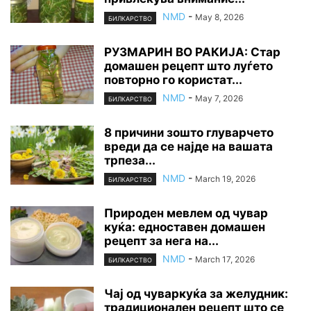
NMD
-
May 8, 2026
БИЛКАРСТВО
РУЗМАРИН ВО РАКИЈА: Стар
домашен рецепт што луѓето
повторно го користат...
NMD
-
May 7, 2026
БИЛКАРСТВО
8 причини зошто глуварчето
вреди да се најде на вашата
трпеза...
NMD
-
March 19, 2026
БИЛКАРСТВО
Природен мевлем од чувар
куќа: едноставен домашен
рецепт за нега на...
NMD
-
March 17, 2026
БИЛКАРСТВО
Чај од чуваркуќа за желудник:
традиционален рецепт што се