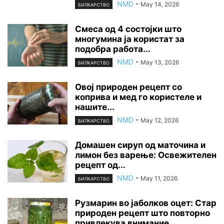
NMD
-
May 14, 2026
БИЛКАРСТВО
Смеса од 4 состојки што
многумина ја користат за
подобра работа...
NMD
-
May 13, 2026
БИЛКАРСТВО
Овој природен рецепт со
коприва и мед го користеле и
нашите...
NMD
-
May 12, 2026
БИЛКАРСТВО
Домашен сируп од маточина и
лимон без варење: Освежителен
рецепт од...
NMD
-
May 11, 2026
БИЛКАРСТВО
Рузмарин во јаболков оцет: Стар
природен рецепт што повторно
привлекува внимание...