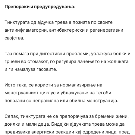
Препораки и предупредувања:
Тинктурата од ајдучка трева е позната по своите
антиинфламаторни, антибактериски и регенеративни
својства.
Таа помага при дигестивни проблеми, ублажува болки и
грчеви во стомакот, го регулира лачењето на жолчката
и ги намалува гасовите.
Исто така, се користи за нормализирање на
менструалниот циклус и ублажување на тегоби
поврзани со неправилна или обилна менструација.
Сепак, тинктурата не се препорачува за бремени жени,
доилки и мали деца. Бидејќи ајдучката трева може да
предизвика алергиски реакции кај одредени лица, пред