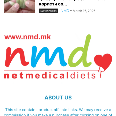
користи со...
NMD
-
March 16, 2026
БИЛКАРСТВО
ABOUT US
This site contains product affiliate links. We may receive a
commission if you make a purchase after clicking on one of