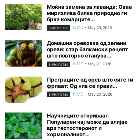
Моќна замена за лаванда: Оваа
миризлива билка природно ги
брка комарците...
NMD
-
May 29, 2026
БИЛКАРСТВО
Домашна оревовка од зелени
ореви: стар балкански рецепт
што повторно станува...
NMD
-
May 21, 2026
БИЛКАРСТВО
Преградите од орев што сите ги
фрлаат: Од нив се прави...
NMD
-
May 20, 2026
БИЛКАРСТВО
Научниците откриваат:
Популарен чај може да влијае
врз тестостеронот и
хормоналниот...