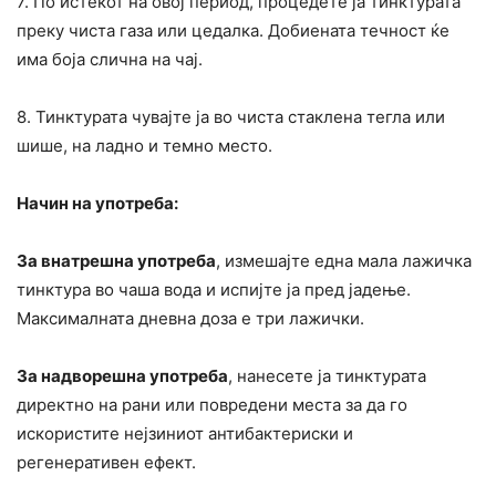
7. По истекот на овој период, процедете ја тинктурата
преку чиста газа или цедалка. Добиената течност ќе
има боја слична на чај.
8. Тинктурата чувајте ја во чиста стаклена тегла или
шише, на ладно и темно место.
Начин на употреба:
За внатрешна употреба
, измешајте една мала лажичка
тинктура во чаша вода и испијте ја пред јадење.
Максималната дневна доза е три лажички.
За надворешна употреба
, нанесете ја тинктурата
директно на рани или повредени места за да го
искористите нејзиниот антибактериски и
регенеративен ефект.