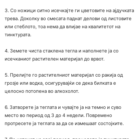
3. Со ножици ситно исечкајте ги цветовите на ајдучката
трева. Доколку во смесата паднат делови од листовите
или стеблото, тоа нема да влијае на квалитетот на
тинктурата.
4. Земете чиста стаклена тегла и наполнете ја со
исечканиот растителен материјал до врвот.
5. Прелијте го растителниот материјал со ракија од
грозје или водка, осигурувајќи се дека билката е
целосно потопена во алкохолот.
6. Затворете ја теглата и чувајте ја на темно и суво
место во период од 3 до 4 недели. Повремено
протресете ја теглата за да се измешаат состојките.