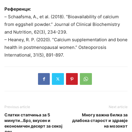
Референци:
– Schaafsma, A., et al. (2018). “Bioavailability of calcium
from eggshell powder.” Journal of Clinical Biochemistry
and Nutrition, 62(3), 234-239.
– Heaney, R. P. (2020). “Calcium supplementation and bone
health in postmenopausal women.” Osteoporosis
International, 31(5), 891-897.
Previous article
Next article
Слатки стапчиња за 5
Многу важна билка за
минути…Брз, вкусен и
длабока старост и здравје
економичен десерт за секој
на мозокот
ден…