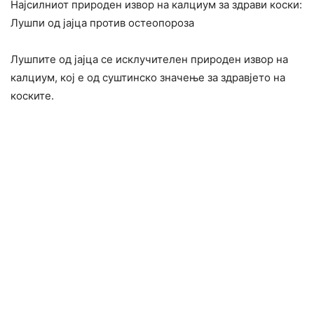
Најсилниот природен извор на калциум за здрави коски:
Лушпи од јајца против остеопороза
Лушпите од јајца се исклучителен природен извор на
калциум, кој е од суштинско значење за здравјето на
коските.