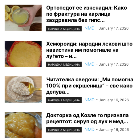
Ортопедот се изненадил: Како
по фрактура на карлица
заздравила без гипс...
NMD
-
January 17, 2026
НАРОДНА МЕДИЦИНА
Хемороиди: народни лекови што
навистина им помогнале на
луѓето – и...
NMD
-
January 17, 2026
НАРОДНА МЕДИЦИНА
Читателка сведочи: „Ми помогна
100% при скршеница“ – еве како
делува...
NMD
-
January 16, 2026
НАРОДНА МЕДИЦИНА
Докторка од Козле го признала
рецептот: сируп од лук и мед...
NMD
-
January 16, 2026
НАРОДНА МЕДИЦИНА