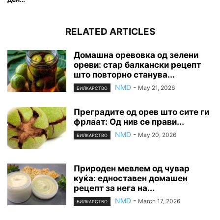
RELATED ARTICLES
Домашна оревовка од зелени
ореви: стар балкански рецепт
што повторно станува...
NMD
-
May 21, 2026
БИЛКАРСТВО
Преградите од орев што сите ги
фрлаат: Од нив се прави...
NMD
-
May 20, 2026
БИЛКАРСТВО
Природен мевлем од чувар
куќа: едноставен домашен
рецепт за нега на...
NMD
-
March 17, 2026
БИЛКАРСТВО