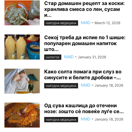
Стар домашен рецепт за коски:
хранлива смеса со лен, сусам
и...
NMD
-
March 12, 2026
НАРОДНА МЕДИЦИНА
Секој треба да испие по 1 шише:
популарен домашен напиток
што...
NMD
-
January 21, 2026
НАПИТОК
Како солта помага при слуз во
синусите и белите дробови –...
NMD
-
January 18, 2026
НАРОДНА МЕДИЦИНА
Од сува кашлица до отечени
нозе: зошто сè повеќе луѓе се...
NMD
-
January 18, 2026
НАРОДНА МЕДИЦИНА