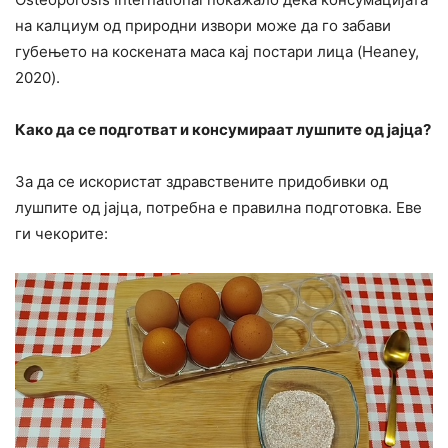
на калциум од природни извори може да го забави
губењето на коскената маса кај постари лица (Heaney,
2020).
Како да се подготват и консумираат лушпите од јајца?
За да се искористат здравствените придобивки од
лушпите од јајца, потребна е правилна подготовка. Еве
ги чекорите: