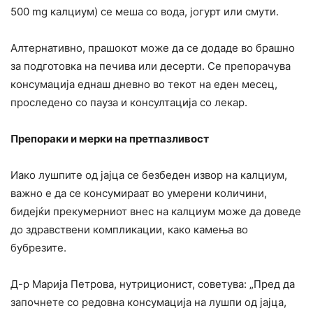
500 mg калциум) се меша со вода, јогурт или смути.
Алтернативно, прашокот може да се додаде во брашно
за подготовка на печива или десерти. Се препорачува
консумација еднаш дневно во текот на еден месец,
проследено со пауза и консултација со лекар.
Препораки и мерки на претпазливост
Иако лушпите од јајца се безбеден извор на калциум,
важно е да се консумираат во умерени количини,
бидејќи прекумерниот внес на калциум може да доведе
до здравствени компликации, како камења во
бубрезите.
Д-р Марија Петрова, нутриционист, советува: „Пред да
започнете со редовна консумација на лушпи од јајца,