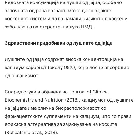
Редовната консумација на лушпи од јајца, особено
започната од рана возраст, може да го зајакне
коскениот систем и да го намали ризикот од коскени
заболувања во староста, пишува НМД.
Здравствени придобивки од лушпите од јајца
Лушпите од јајца содржат висока концентрација на
калциум карбонат (околу 95%), кој е лесно апсорблив
од организмот.
Според студија објавена во Journal of Clinical
Biochemistry and Nutrition (2018), калциумот од лушпите
на јајцата има слична биорасположивост со
фармацевтските суплементи на калциум, што го прави
ефикасна алтернатива за зајакнување на коските
(Schaafsma et al., 2018).