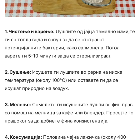
1. Чистење и варење:
Лушпите од јајца темелно измијте
ги со топла вода и сапун за да се отстранат
потенцијалните бактерии, како салмонела. Потоа,
варете ги 5-10 минути за да се стерилизираат.
2. Сушење:
Исушете ги лушпите во рерна на ниска
температура (околу 100°C) или оставете ги да се
исушат природно на воздух.
3. Мелење:
Сомелете ги исушените лушпи во фин прав
со помош на мелница за кафе или блендер. Просејте го
прашокот за да добиете фина конзистенција.
4. Консумација:
Половина чајна лажичка (околу 400-