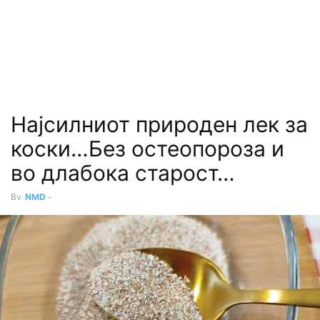
Најсилниот природен лек за
коски…Без остеопороза и
во длабока старост…
By
NMD
-