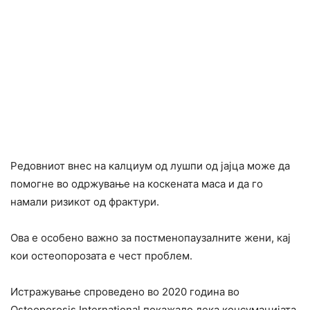
Редовниот внес на калциум од лушпи од јајца може да
помогне во одржување на коскената маса и да го
намали ризикот од фрактури.
Ова е особено важно за постменопаузалните жени, кај
кои остеопорозата е чест проблем.
Истражување спроведено во 2020 година во
Osteoporosis International покажало дека консумацијата