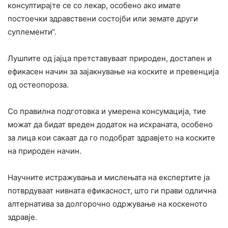
консултирајте се со лекар, особено ако имате
постоечки здравствени состојби или земате други
суплементи“.
Лушпите од јајца претставуваат природен, достапен и
ефикасен начин за зајакнување на коските и превенција
од остеопороза.
Со правилна подготовка и умерена консумација, тие
можат да бидат вреден додаток на исхраната, особено
за лица кои сакаат да го подобрат здравјето на коските
на природен начин.
Научните истражувања и мислењата на експертите ја
потврдуваат нивната ефикасност, што ги прави одлична
алтернатива за долгорочно одржување на коскеното
здравје.