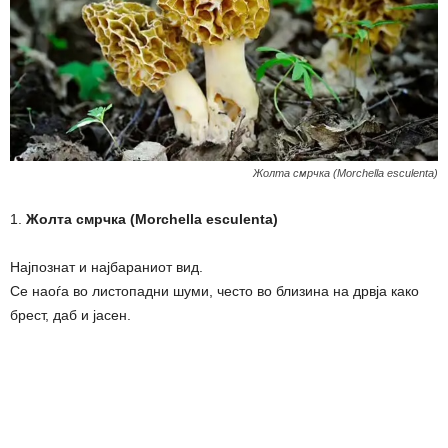
Жолта смрчка (Morchella esculenta)
1.
Жолта смрчка (Morchella esculenta)
Најпознат и најбараниот вид.
Се наоѓа во листопадни шуми, често во близина на дрвја како
брест, даб и јасен.