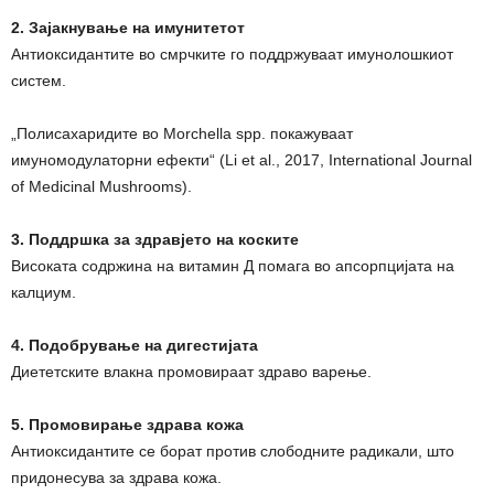
2. Зајакнување на имунитетот
Антиоксидантите во смрчките го поддржуваат имунолошкиот
систем.
„Полисахаридите во Morchella spp. покажуваат
имуномодулаторни ефекти“ (Li et al., 2017, International Journal
of Medicinal Mushrooms).
3. Поддршка за здравјето на коските
Високата содржина на витамин Д помага во апсорпцијата на
калциум.
4. Подобрување на дигестијата
Диететските влакна промовираат здраво варење.
5. Промовирање здрава кожа
Антиоксидантите се борат против слободните радикали, што
придонесува за здрава кожа.