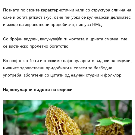
Познати по своите карактеристични капи со структура слична на
саќе и богат, јаткаст вкус, овие печурки се кулинарски деликатес
и извор на здравствени придобивки, пишува НМД.
Со бројни видови, вклучувајќи ги жолтата и црната смрчка, тие
се вистинско пролетно богатство.
Во овој текст ќе ги истражиме најпопуларните видови на смрчки,
нивните здравствени придобивки и совети за безбедна
употреба, збогатени со цитати од научни студии и фолклор.
Најпопуларни видови на смрчки