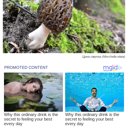
Црна смрчка (Morchella elata)