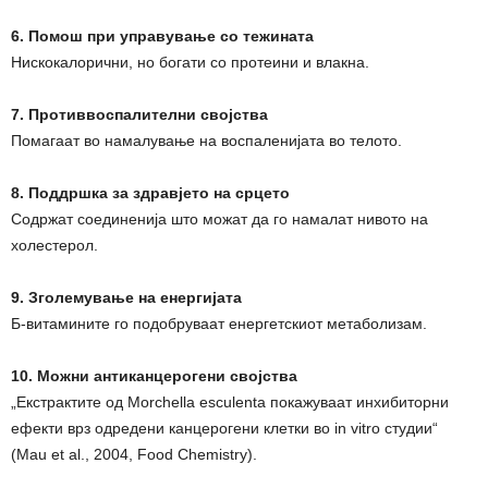
6. Помош при управување со тежината
Нискокалорични, но богати со протеини и влакна.
7. Противвоспалителни својства
Помагаат во намалување на воспаленијата во телото.
8. Поддршка за здравјето на срцето
Содржат соединенија што можат да го намалат нивото на
холестерол.
9. Зголемување на енергијата
Б-витамините го подобруваат енергетскиот метаболизам.
10. Можни антиканцерогени својства
„Екстрактите од Morchella esculenta покажуваат инхибиторни
ефекти врз одредени канцерогени клетки во in vitro студии“
(Mau et al., 2004, Food Chemistry).