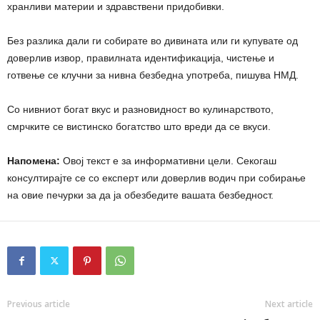
хранливи материи и здравствени придобивки.
Без разлика дали ги собирате во дивината или ги купувате од
доверлив извор, правилната идентификација, чистење и
готвење се клучни за нивна безбедна употреба, пишува НМД.
Со нивниот богат вкус и разновидност во кулинарството,
смрчките се вистинско богатство што вреди да се вкуси.
Напомена:
Овој текст е за информативни цели. Секогаш
консултирајте се со експерт или доверлив водич при собирање
на овие печурки за да ја обезбедите вашата безбедност.
Previous article
Next article