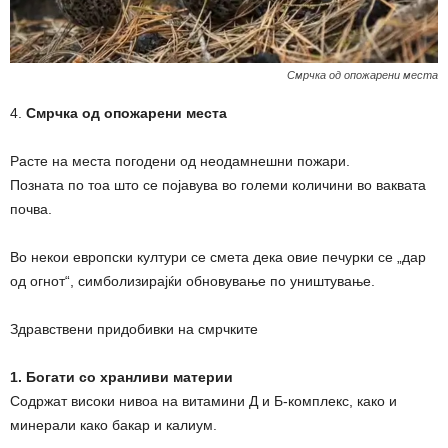
Смрчка од опожарени места
4.
Смрчка од опожарени места
Расте на места погодени од неодамнешни пожари.
Позната по тоа што се појавува во големи количини во ваквата
почва.
Во некои европски култури се смета дека овие печурки се „дар
од огнот“, симболизирајќи обновување по уништување.
Здравствени придобивки на смрчките
1. Богати со хранливи материи
Содржат високи нивоа на витамини Д и Б-комплекс, како и
минерали како бакар и калиум.