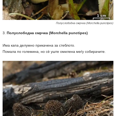
Полуслободна смрчка (Morchella punctipes)
3.
Полуслободна смрчка (Morchella punctipes)
Има капа делумно прикачена за стеблото.
Помала по големина, но сè уште омилена меѓу собирачите.