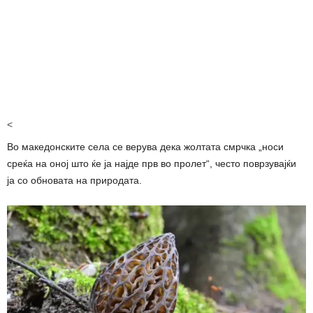
<
Во македонските села се верува дека жолтата смрчка „носи
среќа на оној што ќе ја најде прв во пролет“, често поврзувајќи
ја со обновата на природата.