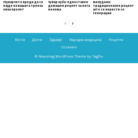
глуварчето вреди да се
чувар куќа: едноставен
желудник:
најде на вашата трпеза
домашен рецепт за нега
традиционален рецепт
оваа пролет
на кожа
што се користи со
генерации
Вести
Диети
Здравје
Народна медицина
Рецепти
Останато
© Newsmag WordPress Theme by TagDiv