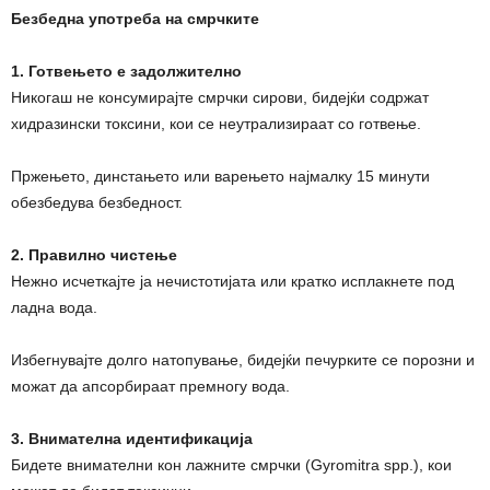
Безбедна употреба на смрчките
1. Готвењето е задолжително
Никогаш не консумирајте смрчки сирови, бидејќи содржат
хидразински токсини, кои се неутрализираат со готвење.
Пржењето, динстањето или варењето најмалку 15 минути
обезбедува безбедност.
2. Правилно чистење
Нежно исчеткајте ја нечистотијата или кратко исплакнете под
ладна вода.
Избегнувајте долго натопување, бидејќи печурките се порозни и
можат да апсорбираат премногу вода.
3. Внимателна идентификација
Бидете внимателни кон лажните смрчки (Gyromitra spp.), кои