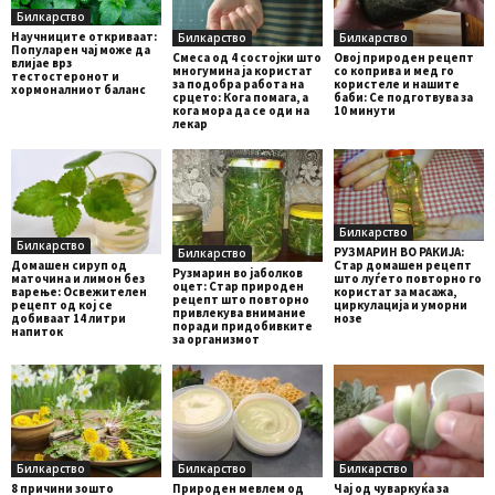
Билкарство
Научниците откриваат:
Билкарство
Билкарство
Популарен чај може да
Смеса од 4 состојки што
Овој природен рецепт
влијае врз
многумина ја користат
со коприва и мед го
тестостеронот и
за подобра работа на
користеле и нашите
хормоналниот баланс
срцето: Кога помага, а
баби: Се подготвува за
кога мора да се оди на
10 минути
лекар
Билкарство
Билкарство
РУЗМАРИН ВО РАКИЈА:
Билкарство
Домашен сируп од
Стар домашен рецепт
Рузмарин во јаболков
маточина и лимон без
што луѓето повторно го
оцет: Стар природен
варење: Освежителен
користат за масажа,
рецепт што повторно
рецепт од кој се
циркулација и уморни
привлекува внимание
добиваат 14 литри
нозе
поради придобивките
напиток
за организмот
Билкарство
Билкарство
Билкарство
8 причини зошто
Природен мевлем од
Чај од чуваркуќа за