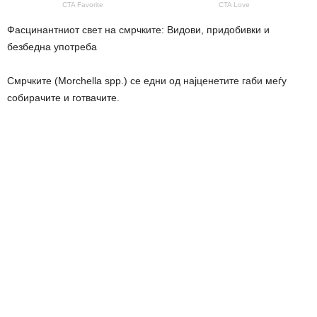
Фасцинантниот свет на смрчките: Видови, придобивки и
безбедна употреба
Смрчките (Morchella spp.) се едни од најценетите габи меѓу
собирачите и готвачите.