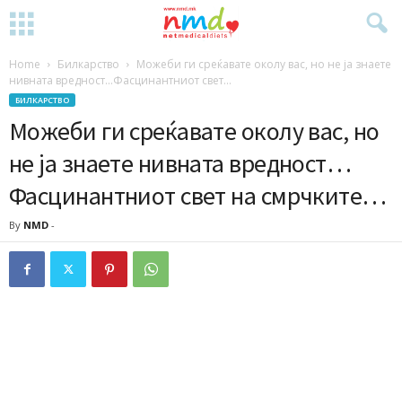
Home
Билкарство
Можеби ги среќавате околу вас, но не ја знаете
нивната вредност…Фасцинантниот свет...
БИЛКАРСТВО
Можеби ги среќавате околу вас, но
не ја знаете нивната вредност…
Фасцинантниот свет на смрчките…
By
NMD
-