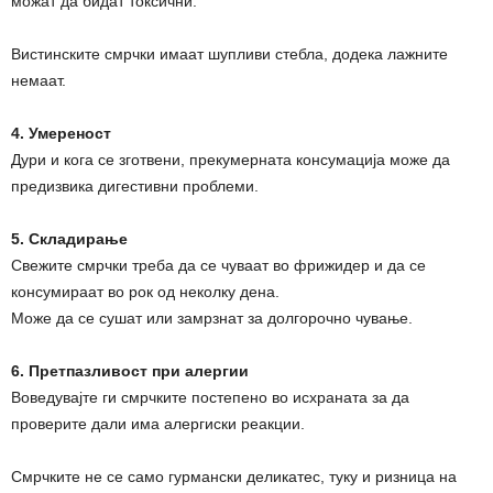
можат да бидат токсични.
Вистинските смрчки имаат шупливи стебла, додека лажните
немаат.
4. Умереност
Дури и кога се зготвени, прекумерната консумација може да
предизвика дигестивни проблеми.
5. Складирање
Свежите смрчки треба да се чуваат во фрижидер и да се
консумираат во рок од неколку дена.
Може да се сушат или замрзнат за долгорочно чување.
6. Претпазливост при алергии
Воведувајте ги смрчките постепено во исхраната за да
проверите дали има алергиски реакции.
Смрчките не се само гурмански деликатес, туку и ризница на