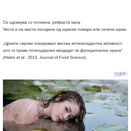
Се одликува со потемна, ребраста капа.
Честа е на места погодени од шумски пожари или сечени шуми.
„Црните смрчки покажуваат висока антиоксидантна активност,
што ги прави потенцијален кандидат за функционална храна“
(Helen et al., 2013, Journal of Food Science).