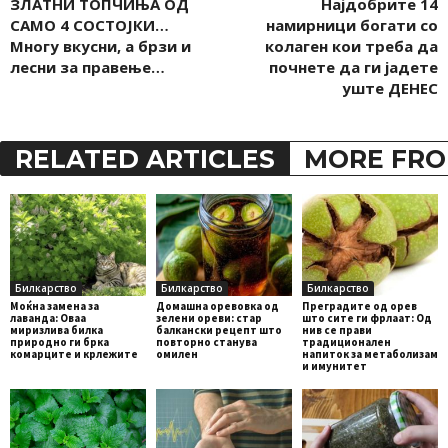
ЗЛАТНИ ТОПЧИЊА ОД
Најдобрите 14
САМО 4 СОСТОЈКИ…
намирници богати со
Многу вкусни, а брзи и
колаген кои треба да
лесни за правење…
почнете да ги јадете
уште ДЕНЕС
RELATED ARTICLES
MORE FRO
Билкарство
Билкарство
Билкарство
Моќна замена за
Домашна оревовка од
Преградите од орев
лаванда: Оваа
зелени ореви: стар
што сите ги фрлаат: Од
миризлива билка
балкански рецепт што
нив се прави
природно ги брка
повторно станува
традиционален
комарците и крлежите
омилен
напиток за метаболизам
и имунитет