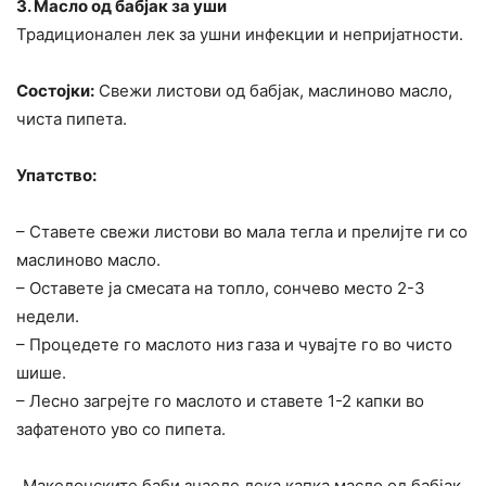
3. Масло од бабјак за уши
Традиционален лек за ушни инфекции и непријатности.
Состојки:
Свежи листови од бабјак, маслиново масло,
чиста пипета.
Упатство:
– Ставете свежи листови во мала тегла и прелијте ги со
маслиново масло.
– Оставете ја смесата на топло, сончево место 2-3
недели.
– Процедете го маслото низ газа и чувајте го во чисто
шише.
– Лесно загрејте го маслото и ставете 1-2 капки во
зафатеното уво со пипета.
„Македонските баби знаеле дека капка масло од бабјак