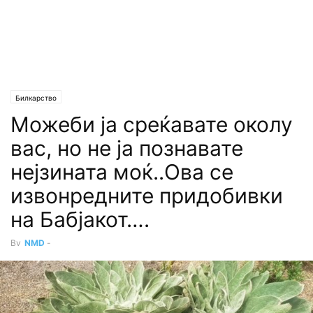
Билкарство
Можеби ја среќавате околу
вас, но не ја познавате
нејзината моќ..Ова се
извонредните придобивки
на Бабјакот….
By
NMD
-