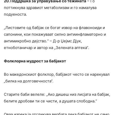
20. Поддршка за управување со тежината
– Го
поттикнува здравиот метаболизам и го намалува
подуеноста.
„Листовите од бабјак се богат извор на флавоноиди и
сапонини, кои покажуваат силно антиинфламаторно и
антимикробно дејство.“ – Д-р Џејмс Дјук,
етноботаничар и автор на „Зелената аптека“.
Фолклорна мудрост за бабјакот
Во македонскиот фолклор, бабјакот често се нарекувал
„билка на долговечноста“.
Старите баби велеле: „Ако дишеш низ лисјата на бабјак,
белите дробови ти се чисти, а душата слободна.“
Оваа изрека ја отсликува вербата дека бабјакот не само