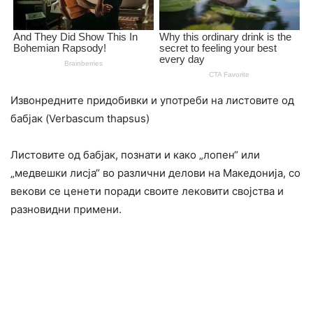
Извонредните придобивки и употреби на листовите од
бабјак (Verbascum thapsus)
Листовите од бабјак, познати и како „лопен“ или
„медвешки лисја“ во различни делови на Македонија, со
векови се ценети поради своите лековити својства и
разновидни примени.