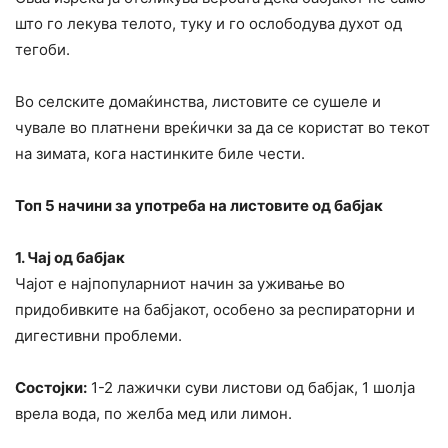
што го лекува телото, туку и го ослободува духот од
тегоби.
Во селските домаќинства, листовите се сушеле и
чувале во платнени вреќички за да се користат во текот
на зимата, кога настинките биле чести.
Топ 5 начини за употреба на листовите од бабјак
1. Чај од бабјак
Чајот е најпопуларниот начин за уживање во
придобивките на бабјакот, особено за респираторни и
дигестивни проблеми.
Состојки:
1-2 лажички суви листови од бабјак, 1 шолја
врела вода, по желба мед или лимон.