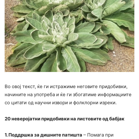
Во овој текст, ќе ги истражиме неговите придобивки,
начините на употреба и ќе ги збогатиме информациите
со цитати од научни извори и фолклорни изреки.
20 неверојатни придобивки на листовите од бабјак
1. Поддршка за дишните патишта
– Помага при