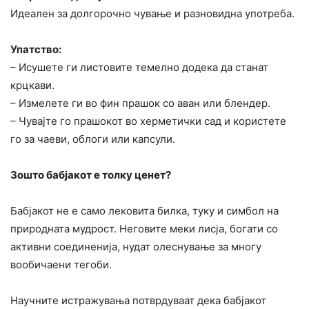
Идеален за долгорочно чување и разновидна употреба.
Упатство:
– Исушете ги листовите темелно додека да станат
крцкави.
– Измелете ги во фин прашок со аван или блендер.
– Чувајте го прашокот во херметички сад и користете
го за чаеви, облоги или капсули.
Зошто бабјакот е толку ценет?
Бабјакот не е само лековита билка, туку и симбол на
природната мудрост. Неговите меки лисја, богати со
активни соединенија, нудат олеснување за многу
вообичаени тегоби.
Научните истражувања потврдуваат дека бабјакот