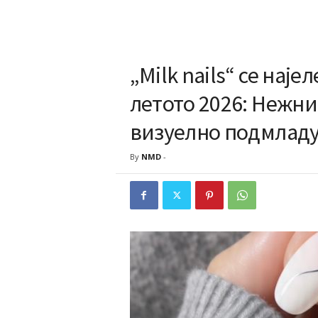
„Milk nails“ се нај
летото 2026: Нежн
визуелно подмладу
By
NMD
-