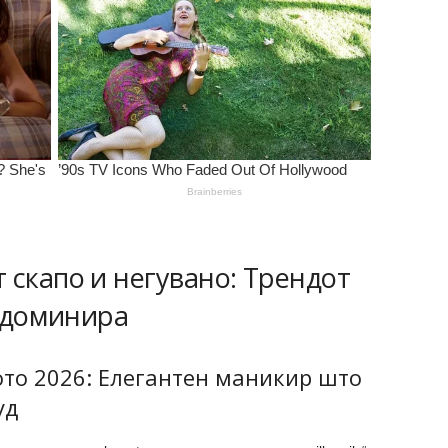
 скапо и негувано: Трендот
о доминира
етото 2026: Елегантен маникир што
уд