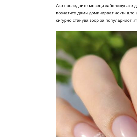
Ако последните месеци забележувате де
познатите дами доминираат нокти што из
сигурно станува збор за популарниот „mi