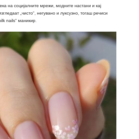
ка на социјалните мрежи, модните настани и кај
гледаат „чисто“, негувано и луксузно, тогаш речиси
lk nails“ маникир.