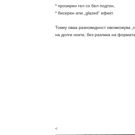
* проѕирен гел со бел подтон,
* бисерен или „glazed“ ефект.
Токму оваа разновидност овозможува „mi
на долги нокти, без разлика на формата
<