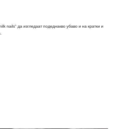
lk nails“ да изгледаат подеднакво убаво и на кратки и
.