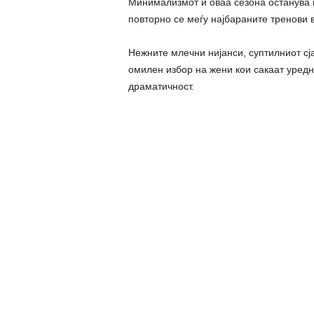
Минимализмот и оваа сезона останува гл
повторно се меѓу најбараните тренови в
Нежните млечни нијанси, суптилниот сја
омилен избор на жени кои сакаат уред
драматичност.