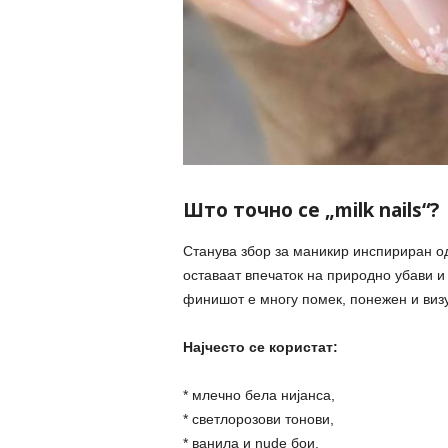
Што точно се „milk nails“?
Станува збор за маникир инспириран од
оставаат впечаток на природно убави и 
финишот е многу помек, понежен и виз
Најчесто се користат:
* млечно бела нијанса,
* светлорозови тонови,
* ванила и nude бои,