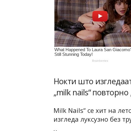
Нокти што изгледаат
„milk nails“ повторн
Milk Nails“ се хит на л
изгледа луксузно без тр