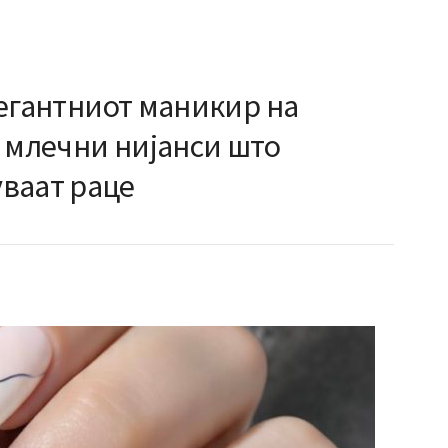
елегантниот маникир на
и млечни нијанси што
ваат раце