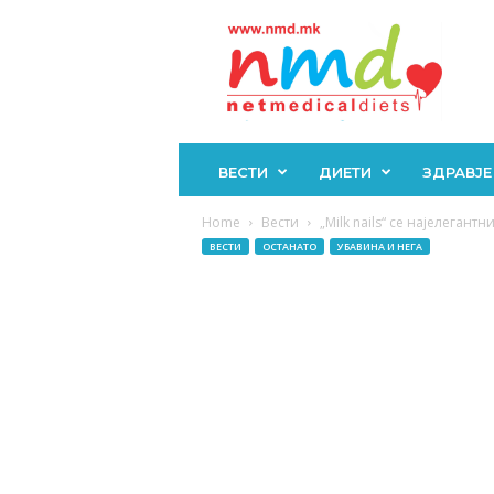
Н
М
Д
ВЕСТИ
ДИЕТИ
ЗДРАВЈЕ
Home
Вести
„Milk nails“ се најелеган
ВЕСТИ
ОСТАНАТО
УБАВИНА И НЕГА