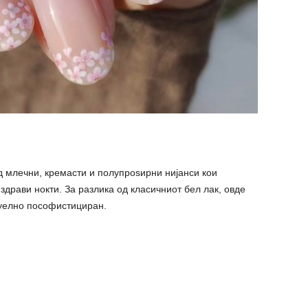
 млечни, кремасти и полупроѕирни нијанси кои
здрави нокти. За разлика од класичниот бел лак, овде
уелно пософистициран.