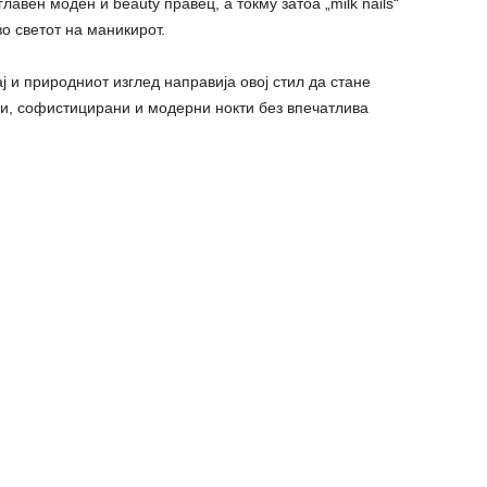
авен моден и beauty правец, а токму затоа „milk nails“
о светот на маникирот.
ј и природниот изглед направија овој стил да стане
ни, софистицирани и модерни нокти без впечатлива