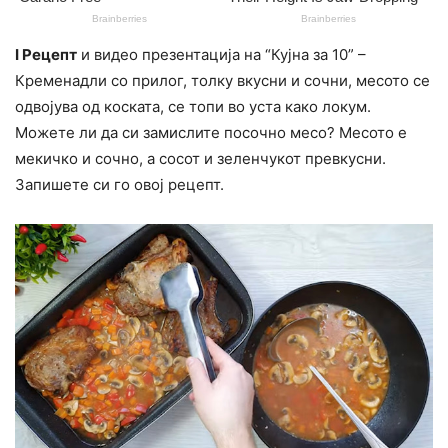
I Рецепт
и видео презентација на “Кујна за 10” –
Кременадли со прилог, толку вкусни и сочни, месото се
одвојува од коската, се топи во уста како локум.
Можете ли да си замислите посочно месо? Месото е
мекичко и сочно, а сосот и зеленчукот превкусни.
Запишете си го овој рецепт.