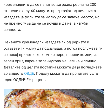
кременадлите да се печат во загреана рерна на 200
степени околу 40 минути. пред крајот од печењето
извадете ја фолијата за малку да се запече месото, но
не премногу за да не се исуши и да не ја изгуби
сочноста.
Печените кременадли извадете ги од рерната и
оставете ги малку да подизладат, а потоа послужете ги
со некој прилог како компир пире, печени компири,
варен ориз, варена зеленчукова мешавина и слично.
Деталите од целата постапка можете да ја погледнете
во видеото
ОВДЕ
. Подолу можете да прочитате уште
еден ОДЛИЧЕН рецепт.