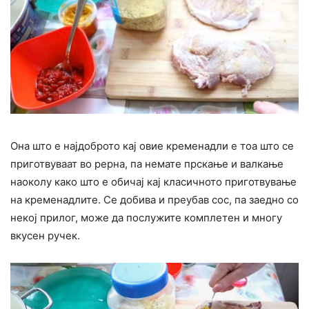
Она што е најдоброто кај овие кременадли е тоа што се
приготвуваат во рерна, па немате прскање и валкање
наоколу како што е обичај кај класичното приготвување
на кременадлите. Се добива и преубав сос, па заедно со
некој прилог, може да послужите комплетен и многу
вкусен ручек.