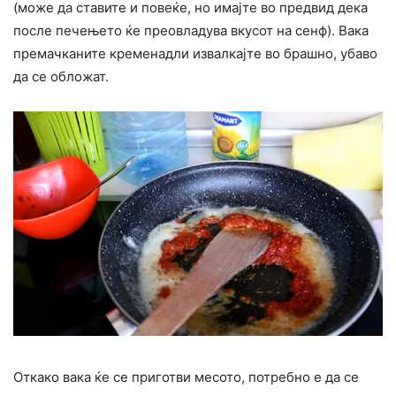
(може да ставите и повеќе, но имајте во предвид дека
после печењето ќе преовладува вкусот на сенф). Вака
премачканите кременадли извалкајте во брашно, убаво
да се обложат.
Откако вака ќе се приготви месото, потребно е да се