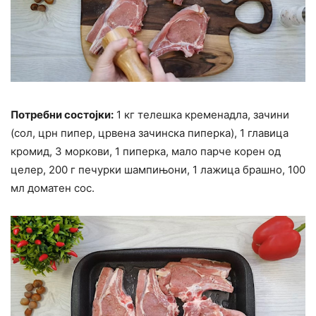
Потребни состојки:
1 кг телешка кременадла, зачини
(сол, црн пипер, црвена зачинска пиперка), 1 главица
кромид, 3 моркови, 1 пиперка, мало парче корен од
целер, 200 г печурки шампињони, 1 лажица брашно, 100
мл доматен сос.