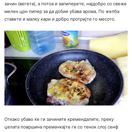
зачин (вегета), а потоа и запиперете, најдобро со свеже
мелен црн пипер за да добие убава арома. По желба
ставете и малку кари и добро протријте го месото.
Откако убаво ќе ги зачините кремендалите, преку
целата површина премачкајте ги со тенок слој сенф