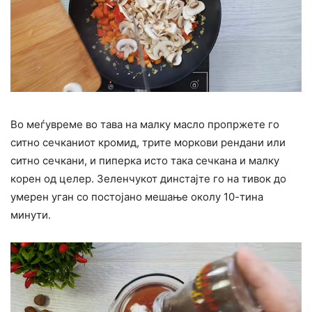
Во меѓувреме во тава на малку масло пропржете го
ситно сечканиот кромид, трите моркови рендани или
ситно сечкани, и пиперка исто така сечкана и малку
корен од целер. Зеленчукот динстајте го на тивок до
умерен уган со постојано мешање околу 10-тина
минути.