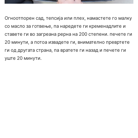
Огноотпорен сад, тепсија или плех, намастете го малку
со масло за готвење, па наредете ги кременадлите и
ставете ги во загреана рерна на 200 степени. печете ги
20 минути, а потоа извадете ги, внимателно превртете
ги од другата страна, па вратете ги назад и печете ги
уште 20 минути.