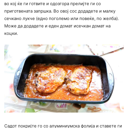
во кој ќе ги готвите и одозгора прелијте ги со
приготвената запршка. Во овој сос додадете и малку
сечкано лукче (едно поголемо или повеќе, по желба).
Може да додадете и еден домат исечкан домат на
коцки.
Садот покријте го со алуминиумска фолија и ставете ги