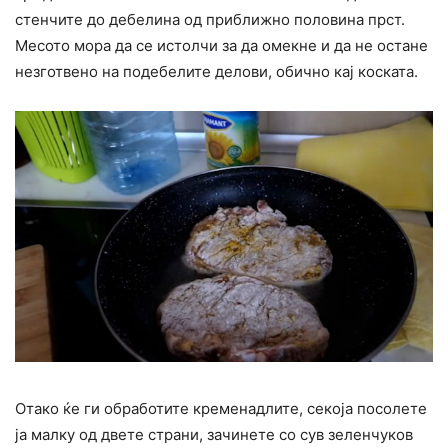
стенчите до дебелина од приближно половина прст.
Месото мора да се истолчи за да омекне и да не остане
незготвено на подебелите делови, обично кај коската.
Отако ќе ги обработите кременадлите, секоја посолете
ја малку од двете страни, зачинете со сув зеленчуков