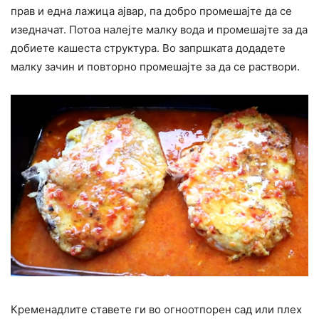
прав и една лажица ајвар, па добро промешајте да се
изедначат. Потоа налејте малку вода и промешајте за да
добиете кашеста структура. Во запршката додадете
малку зачин и повторно промешајте за да се раствори.
Кременадлите ставете ги во огноотпорен сад или плех