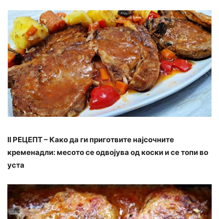
II РЕЦЕПТ – Како да ги приготвите најсочните
кременадли: месото се одвојува од коски и се топи во
уста