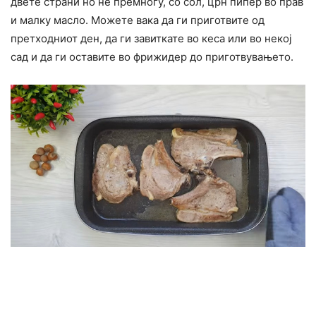
двете страни но не премногу, со сол, црн пипер во прав
и малку масло. Можете вака да ги приготвите од
претходниот ден, да ги завиткате во кеса или во некој
сад и да ги оставите во фрижидер до приготвувањето.