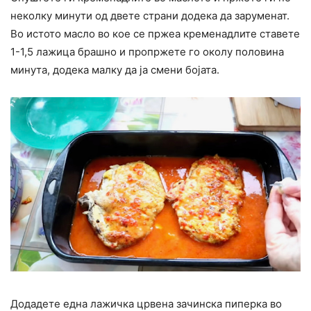
неколку минути од двете страни додека да заруменат.
Во истото масло во кое се пржеа кременадлите ставете
1-1,5 лажица брашно и пропржете го околу половина
минута, додека малку да ја смени бојата.
Додадете една лажичка црвена зачинска пиперка во