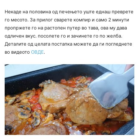
Некаде на половина од печењето уште еднаш преврете
го месото. За прилог сварете компир и само 2 минути
пропржете го на растопен путер во тава, ова му дава
одличен вкус. посолете го и зачинете го по желба.
Деталите од целата постапка можете да ги погледнете
во видеото
ОВДЕ
.