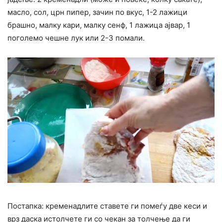
масло, сол, црн пипер, зачин по вкус, 1-2 лажици
брашно, малку кари, малку сенф, 1 лажица ајвар, 1
поголемо чешне лук или 2-3 помали.
Постапка: кременадлите ставете ги помеѓу две кеси и
врз даска истолчете ги со чекан за толчење да ги