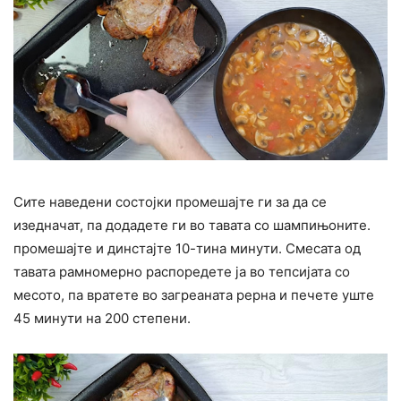
Сите наведени состојки промешајте ги за да се
изедначат, па додадете ги во тавата со шампињоните.
промешајте и динстајте 10-тина минути. Смесата од
тавата рамномерно распоредете ја во тепсијата со
месото, па вратете во загреаната рерна и печете уште
45 минути на 200 степени.