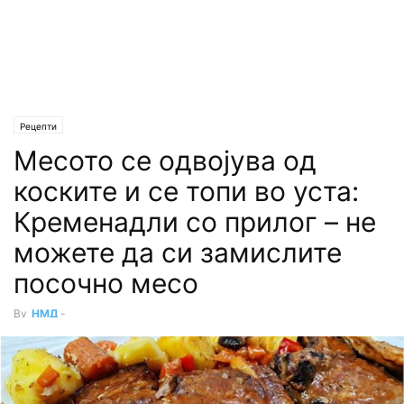
Рецепти
Месото се одвојува од
коските и се топи во уста:
Кременадли со прилог – не
можете да си замислите
посочно месо
By
НМД
-