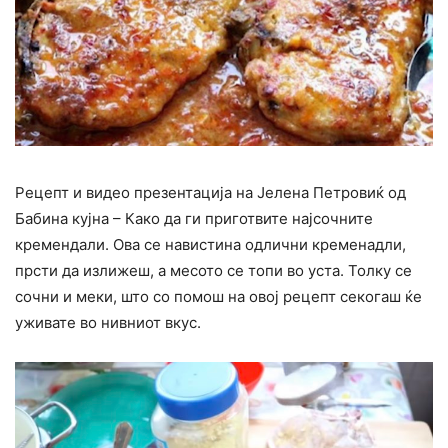
Рецепт и видео презентација на Јелена Петровиќ од
Бабина кујна – Како да ги приготвите најсочните
кремендали. Ова се навистина одлични кременадли,
прсти да излижеш, а месото се топи во уста. Толку се
сочни и меки, што со помош на овој рецепт секогаш ќе
уживате во нивниот вкус.