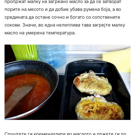
пропржат малку на загреано масло за да се затворат
порите на месото и да добие убава румена боја, а во
средината да остане сочно и богато со сопствените
сокови. Значи, во една нелеплива тава загрејте малку
масло на умерена температура.
Спуштете ги кременадлите во маслото и пржете ги по