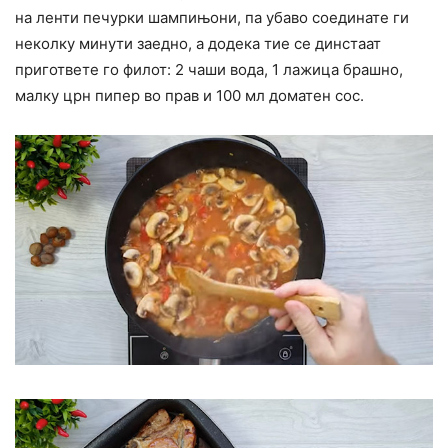
на ленти печурки шампињони, па убаво соединате ги
неколку минути заедно, а додека тие се динстаат
пригответе го филот: 2 чаши вода, 1 лажица брашно,
малку црн пипер во прав и 100 мл доматен сос.