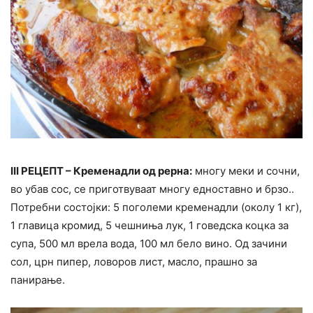
III РЕЦЕПТ – Кременадли од рерна:
многу меки и сочни,
во убав сос, се приготвуваат многу едноставно и брзо..
Потребни состојки: 5 поголеми кременадли (околу 1 кг),
1 главица кромид, 5 чешниња лук, 1 говедска коцка за
супа, 500 мл врела вода, 100 мл бело вино. Од зачини
сол, црн пипер, ловоров лист, масло, прашно за
панирање.