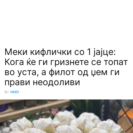
Меки кифлички со 1 јајце:
Кога ќе ги гризнете се топат
во уста, а филот од џем ги
прави неодоливи
By
NMD
-