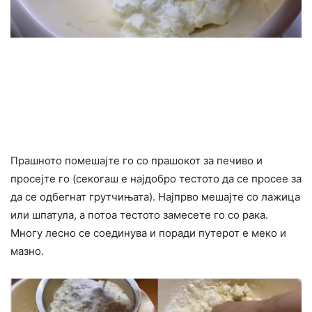
Прашното помешајте го со прашокот за печиво и
просејте го (секогаш е најдобро тестото да се просее за
да се одбегнат грутчињата). Најпрво мешајте со лажица
или шпатула, а потоа тестото замесете го со рака.
Многу лесно се соединува и поради путерот е меко и
мазно.