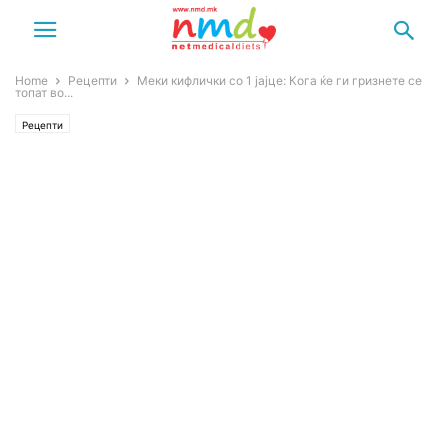
Home
Рецепти
Меки кифлички со 1 јајце: Кога ќе ги гризнете се
топат во...
Рецепти