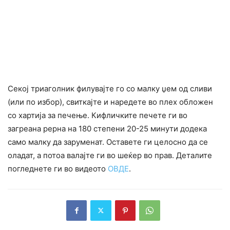
Секој триаголник филувајте го со малку џем од сливи
(или по избор), свиткајте и наредете во плех обложен
со хартија за печење. Кифличките печете ги во
загреана рерна на 180 степени 20-25 минути додека
само малку да заруменат. Оставете ги целосно да се
оладат, а потоа валајте ги во шеќер во прав. Деталите
погледнете ги во видеото
ОВДЕ
.