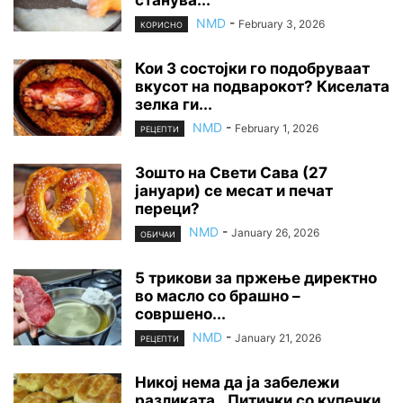
NMD
-
February 3, 2026
КОРИСНО
Кои 3 состојки го подобруваат
вкусот на подварокот? Киселата
зелка ги...
NMD
-
February 1, 2026
РЕЦЕПТИ
Зошто на Свети Сава (27
јануари) се месат и печат
переци?
NMD
-
January 26, 2026
ОБИЧАИ
5 трикови за пржење директно
во масло со брашно –
совршено...
NMD
-
January 21, 2026
РЕЦЕПТИ
Никој нема да ја забележи
разликата…Питички со купечки