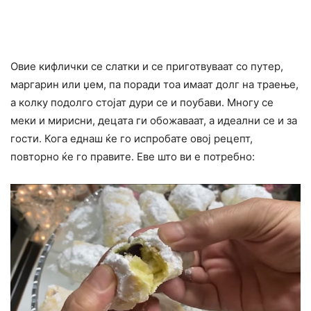
Овие кифлички се слатки и се приготвуваат со путер,
маргарин или џем, па поради тоа имаат долг на траење,
а колку подолго стојат дури се и поубави. Многу се
меки и мирисни, децата ги обожаваат, а идеални се и за
гости. Кога еднаш ќе го испробате овој рецепт,
повторно ќе го правите. Еве што ви е потребно: