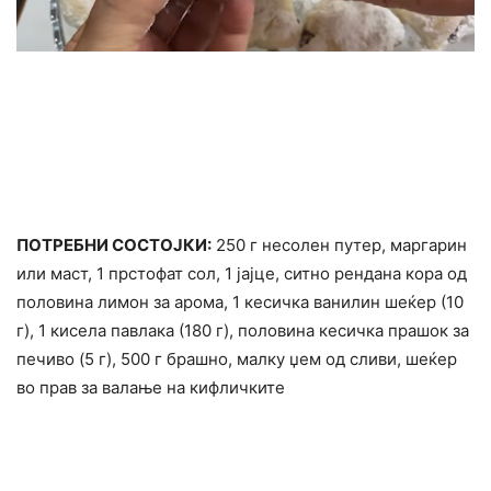
ПОТРЕБНИ СОСТОЈКИ:
250 г несолен путер, маргарин
или маст, 1 прстофат сол, 1 јајце, ситно рендана кора од
половина лимон за арома, 1 кесичка ванилин шеќер (10
г), 1 кисела павлака (180 г), половина кесичка прашок за
печиво (5 г), 500 г брашно, малку џем од сливи, шеќер
во прав за валање на кифличките