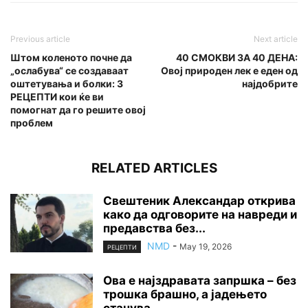
Previous article
Next article
Штом коленото почне да
40 СМОКВИ ЗА 40 ДЕНА:
„ослабува“ се создаваат
Овој природен лек е еден од
оштетувања и болки: 3
најдобрите
РЕЦЕПТИ кои ќе ви
помогнат да го решите овој
проблем
RELATED ARTICLES
Свештеник Александар открива
како да одговорите на навреди и
предавства без...
NMD
-
May 19, 2026
РЕЦЕПТИ
Ова е најздравата запршка – без
трошка брашно, а јадењето
станува...