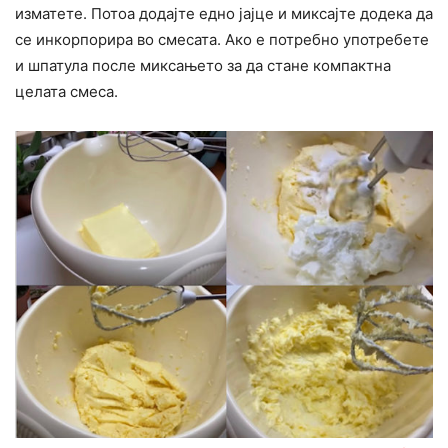
изматете. Потоа додајте едно јајце и миксајте додека да
се инкорпорира во смесата. Ако е потребно употребете
и шпатула после миксањето за да стане компактна
целата смеса.