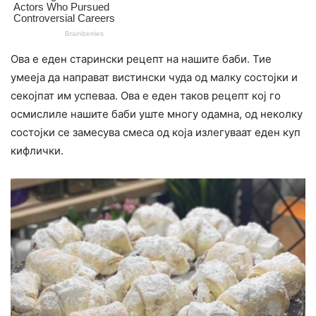
Ова е еден старински рецепт на нашите баби. Тие
умееја да направат вистински чуда од малку состојки и
секојпат им успеваа. Ова е еден таков рецепт кој го
осмислиле нашите баби уште многу одамна, од неколку
состојки се замесува смеса од која излегуваат еден куп
кифлички.