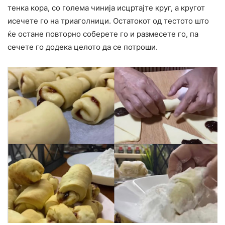
тенка кора, со голема чинија исцртајте круг, а кругот
исечете го на триаголници. Остатокот од тестото што
ќе остане повторно соберете го и размесете го, па
сечете го додека целото да се потроши.