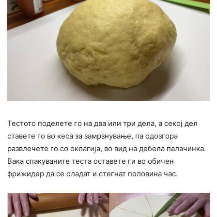
Тестото поделете го на два или три дела, а секој дел
ставете го во кеса за замрзнување, па одозгора
развлечете го со оклагија, во вид на дебела палачинка.
Вака спакуваните теста оставете ги во обичен
фрижидер да се оладат и стегнат половина час.