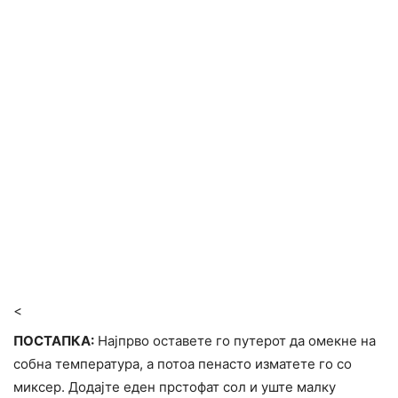
<
ПОСТАПКА:
Најпрво оставете го путерот да омекне на
собна температура, а потоа пенасто изматете го со
миксер. Додајте еден прстофат сол и уште малку