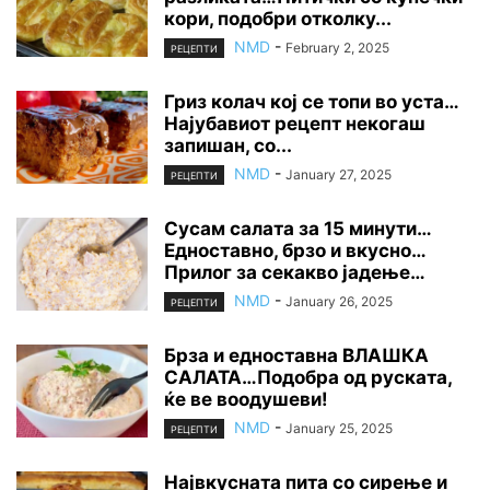
кори, подобри отколку...
NMD
-
February 2, 2025
РЕЦЕПТИ
Гриз колач кој се топи во уста…
Најубавиот рецепт некогаш
запишан, со...
NMD
-
January 27, 2025
РЕЦЕПТИ
Сусам салата за 15 минути…
Едноставно, брзо и вкусно…
Прилог за секакво јадење…
NMD
-
January 26, 2025
РЕЦЕПТИ
Брза и едноставна ВЛАШКА
САЛАТА…Подобра од руската,
ќе ве воодушеви!
NMD
-
January 25, 2025
РЕЦЕПТИ
Највкусната пита со сирење и