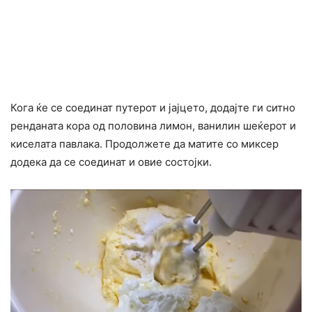
Кога ќе се соединат путерот и јајцето, додајте ги ситно
ренданата кора од половина лимон, ванилин шеќерот и
киселата павлака. Продолжете да матите со миксер
додека да се соединат и овие состојки.