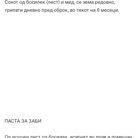
Сокот од босилек (лист) и мед, се зема редовно,
трипати дневно пред оброк, во текот на 6 месеци.
ПАСТА ЗА ЗАБИ
Од исушен лист од босилек, иситнет во прав и помешан