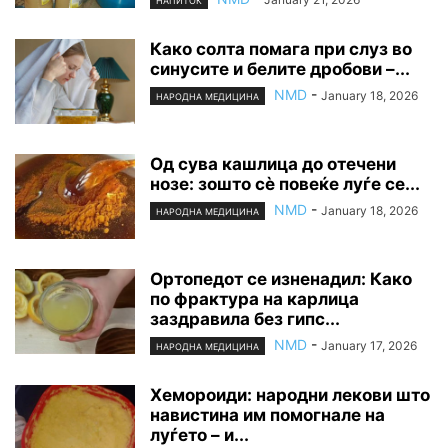
НАПИТОК
Како солта помага при слуз во
синусите и белите дробови –...
NMD
-
January 18, 2026
НАРОДНА МЕДИЦИНА
Од сува кашлица до отечени
нозе: зошто сè повеќе луѓе се...
NMD
-
January 18, 2026
НАРОДНА МЕДИЦИНА
Ортопедот се изненадил: Како
по фрактура на карлица
заздравила без гипс...
NMD
-
January 17, 2026
НАРОДНА МЕДИЦИНА
Хемороиди: народни лекови што
навистина им помогнале на
луѓето – и...