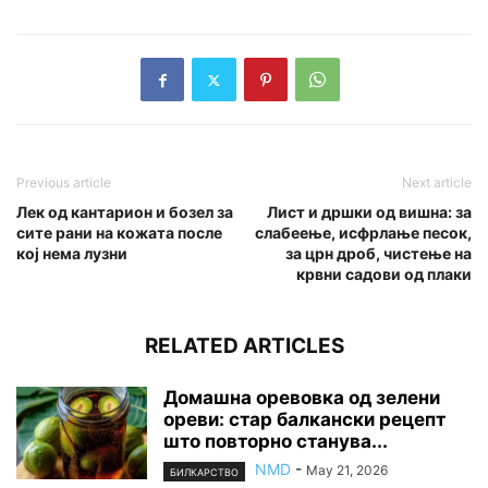
Previous article
Next article
Лек од кантарион и бозел за
Лист и дршки од вишна: за
сите рани на кожата после
слабеење, исфрлање песок,
кој нема лузни
за црн дроб, чистење на
крвни садови од плаки
RELATED ARTICLES
Домашна оревовка од зелени
ореви: стар балкански рецепт
што повторно станува...
NMD
-
May 21, 2026
БИЛКАРСТВО