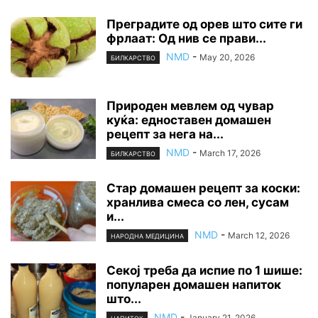
Преградите од орев што сите ги
фрлаат: Од нив се прави...
NMD
-
May 20, 2026
БИЛКАРСТВО
Природен мевлем од чувар
куќа: едноставен домашен
рецепт за нега на...
NMD
-
March 17, 2026
БИЛКАРСТВО
Стар домашен рецепт за коски:
хранлива смеса со лен, сусам
и...
NMD
-
March 12, 2026
НАРОДНА МЕДИЦИНА
Секој треба да испие по 1 шише:
популарен домашен напиток
што...
NMD
-
January 21, 2026