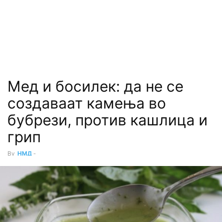
Мед и босилек: да не се
создаваат камења во
бубрези, против кашлица и
грип
By
НМД
-