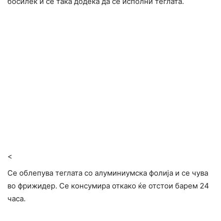
босилек и сè така додека да се исполни теглата.
<
Се облепува теглата со алуминиумска фолија и се чува
во фрижидер. Се консумира откако ќе отстои барем 24
часа.