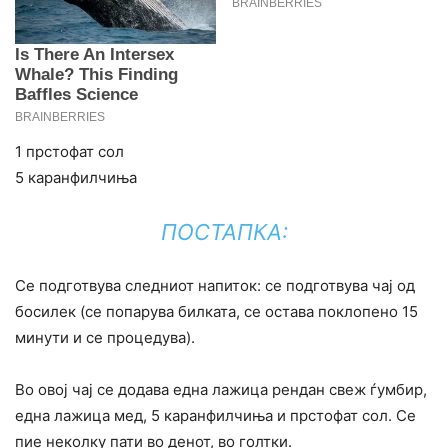
1 прстофат сол
5 каранфилчиња
ПОСТАПКА:
Се подготвува следниот напиток: се подготвува чај од
босилек (се попарува билката, се остава поклопено 15
минути и се процедува).
Во овој чај се додава една лажица рендан свеж ѓумбир,
една лажица мед, 5 каранфилчиња и прстофат сол. Се
пие неколку пати во денот, во голтки.