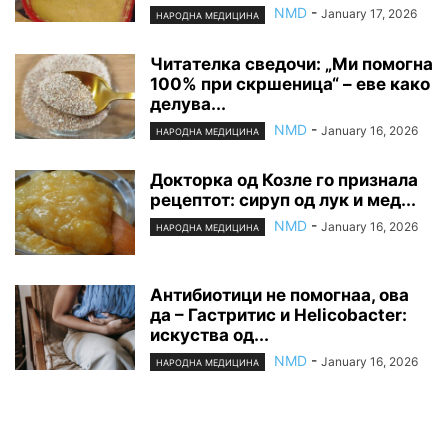
NMD
-
January 17, 2026
НАРОДНА МЕДИЦИНА
Читателка сведочи: „Ми помогна
100% при скршеница“ – еве како
делува...
NMD
-
January 16, 2026
НАРОДНА МЕДИЦИНА
Докторка од Козле го признала
рецептот: сируп од лук и мед...
NMD
-
January 16, 2026
НАРОДНА МЕДИЦИНА
Антибиотици не помогнаа, ова
да – Гастритис и Helicobacter:
искуства од...
NMD
-
January 16, 2026
НАРОДНА МЕДИЦИНА