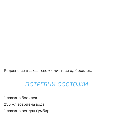
Редовно се џвакаат свежи листови од босилек.
ПОТРЕБНИ СОСТОЈКИ
1 лажица босилек
250 мл зовриена вода
1 лажица рендан ѓумбир