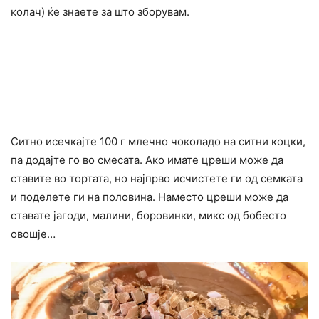
колач) ќе знаете за што зборувам.
Ситно исечкајте 100 г млечно чоколадо на ситни коцки,
па додајте го во смесата. Ако имате цреши може да
ставите во тортата, но најпрво исчистете ги од семката
и поделете ги на половина. Наместо цреши може да
ставате јагоди, малини, боровинки, микс од бобесто
овошје…