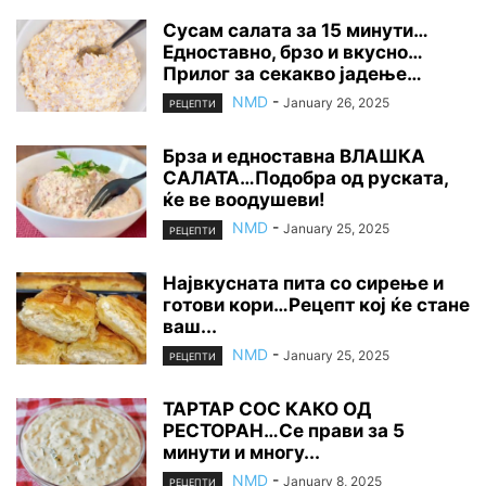
Сусам салата за 15 минути…
Едноставно, брзо и вкусно…
Прилог за секакво јадење…
NMD
-
January 26, 2025
РЕЦЕПТИ
Брза и едноставна ВЛАШКА
САЛАТА…Подобра од руската,
ќе ве воодушеви!
NMD
-
January 25, 2025
РЕЦЕПТИ
Највкусната пита со сирење и
готови кори…Рецепт кој ќе стане
ваш...
NMD
-
January 25, 2025
РЕЦЕПТИ
ТАРТАР СОС КАКО ОД
РЕСТОРАН…Се прави за 5
минути и многу...
NMD
-
January 8, 2025
РЕЦЕПТИ