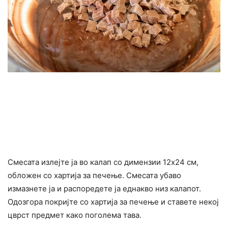
Смесата излејте ја во калап со димензии 12х24 см,
обложен со хартија за печење. Смесата убаво
измазнете ја и распоредете ја еднакво низ калапот.
Одозгора покријте со хартија за печење и ставете некој
цврст предмет како поголема тава.