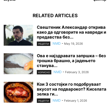
RELATED ARTICLES
Свештеник Александар открива
како да одговорите на навреди и
предавства без...
NMD
-
May 19, 2026
РЕЦЕПТИ
Ова е најздравата запршка – без
трошка брашно, а јадењето
станува...
NMD
-
February 3, 2026
КОРИСНО
Кои 3 состојки го подобруваат
вкусот на подварокот? Киселата
зелка ги...
NMD
-
February 1, 2026
РЕЦЕПТИ