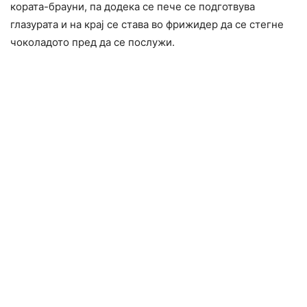
кората-брауни, па додека се пече се подготвува
глазурата и на крај се става во фрижидер да се стегне
чоколадото пред да се послужи.