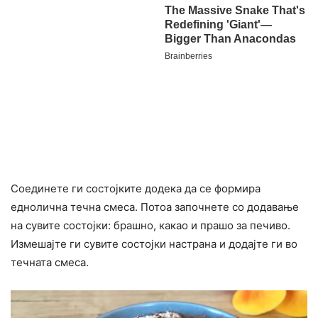
Соединете ги состојките додека да се формира
еднолична течна смеса. Потоа започнете со додавање
на сувите состојки: брашно, какао и прашо за печиво.
Измешајте ги сувите состојки настрана и додајте ги во
течната смеса.