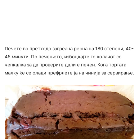
Печете во претходо загреана рерна на 180 степени, 40-
45 минути. По печењето, избоцкајте го колачот со
чепкалка за да проверите дали е печен. Кога тортата
малку ќе се олади префрлете ја на чинија за сервирање.