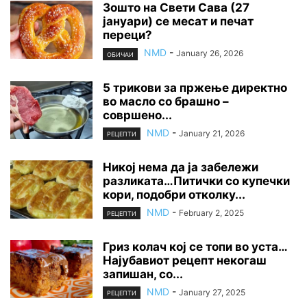
Зошто на Свети Сава (27
јануари) се месат и печат
переци?
NMD
-
January 26, 2026
ОБИЧАИ
5 трикови за пржење директно
во масло со брашно –
совршено...
NMD
-
January 21, 2026
РЕЦЕПТИ
Никој нема да ја забележи
разликата…Питички со купечки
кори, подобри отколку...
NMD
-
February 2, 2025
РЕЦЕПТИ
Гриз колач кој се топи во уста…
Најубавиот рецепт некогаш
запишан, со...
NMD
-
January 27, 2025
РЕЦЕПТИ