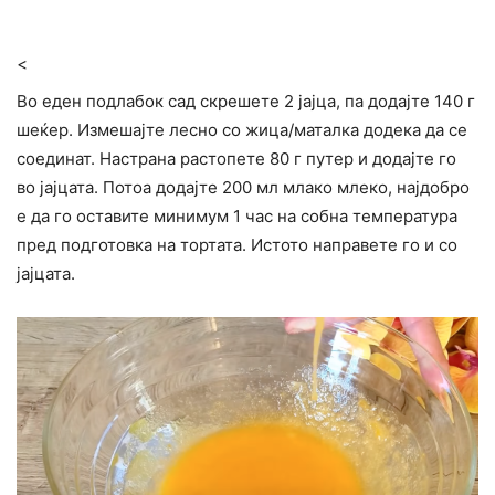
<
Во еден подлабок сад скрешете 2 јајца, па додајте 140 г
шеќер. Измешајте лесно со жица/маталка додека да се
соединат. Настрана растопете 80 г путер и додајте го
во јајцата. Потоа додајте 200 мл млако млеко, најдобро
е да го оставите минимум 1 час на собна температура
пред подготовка на тортата. Истото направете го и со
јајцата.