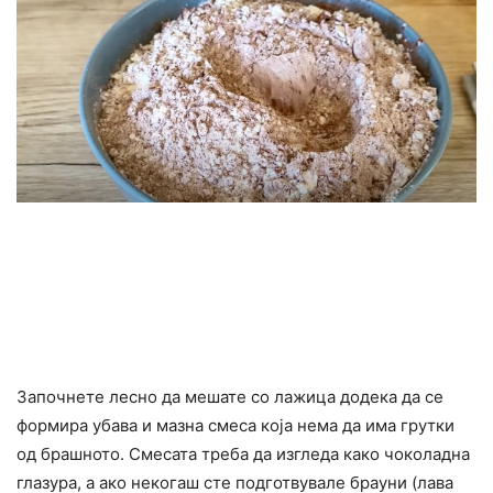
Започнете лесно да мешате со лажица додека да се
формира убава и мазна смеса која нема да има грутки
од брашното. Смесата треба да изгледа како чоколадна
глазура, а ако некогаш сте подготвувале брауни (лава