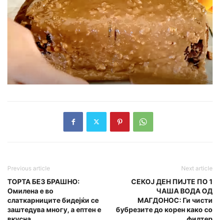
Previous article
Next article
TOРТА БЕЗ БРАШНО:
СЕКОЈ ДЕН ПИЈТЕ ПО 1
Омилена е во
ЧАША ВОДА ОД
слаткарниците бидејќи се
МАГДОНОС: Ги чисти
заштедува многу, а ептен е
бубрезите до корен како со
вкусна
филтер