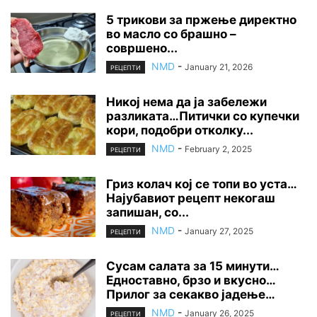
5 трикови за пржење директно
во масло со брашно –
совршено...
NMD
-
January 21, 2026
РЕЦЕПТИ
Никој нема да ја забележи
разликата…Питички со купечки
кори, подобри отколку...
NMD
-
February 2, 2025
РЕЦЕПТИ
Гриз колач кој се топи во уста…
Најубавиот рецепт некогаш
запишан, со...
NMD
-
January 27, 2025
РЕЦЕПТИ
Сусам салата за 15 минути…
Едноставно, брзо и вкусно…
Прилог за секакво јадење…
NMD
-
January 26, 2025
РЕЦЕПТИ