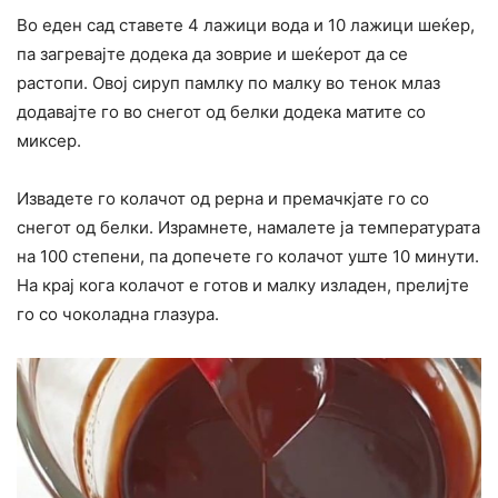
Во еден сад ставете 4 лажици вода и 10 лажици шеќер,
па загревајте додека да зоврие и шеќерот да се
растопи. Овој сируп памлку по малку во тенок млаз
додавајте го во снегот од белки додека матите со
миксер.
Извадете го колачот од рерна и премачкјате го со
снегот од белки. Израмнете, намалете ја температурата
на 100 степени, па допечете го колачот уште 10 минути.
На крај кога колачот е готов и малку изладен, прелијте
го со чоколадна глазура.