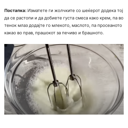
Постапка:
Изматете ги жолчките со шеќерот додека тој
да се растопи и да добиете густа смеса како крем, па во
тенок млаз додајте го млекото, маслото, па просеаното
какао во прав, прашокот за печиво и брашното.