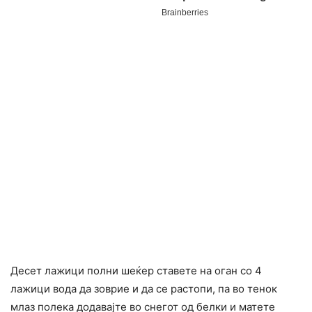
Десет лажици полни шеќер ставете на оган со 4
лажици вода да зоврие и да се растопи, па во тенок
млаз полека додавајте во снегот од белки и матете