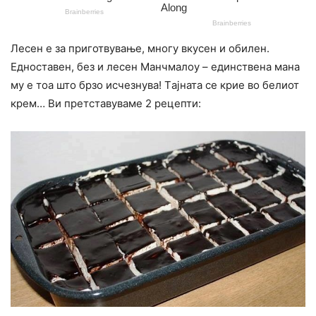
Лесен е за приготвување, многу вкусен и обилен.
Едноставен, без и лесен Манчмалоу – единствена мана
му е тоа што брзо исчезнува! Tајната се крие во белиот
крем… Ви претставуваме 2 рецепти: