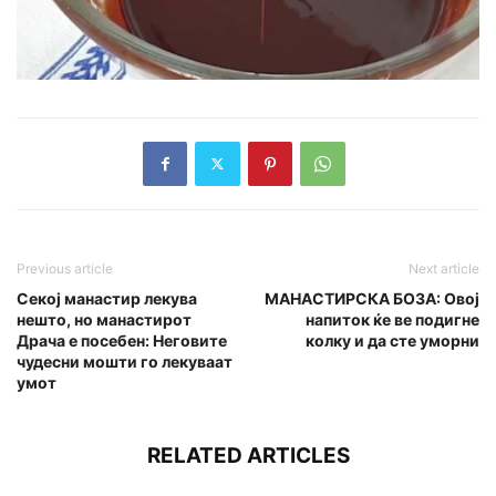
Previous article
Next article
Секој манастир лекува
МАНАСТИРСКА БОЗА: Овој
нешто, но манастирот
напиток ќе ве подигне
Драчa е посебен: Неговите
колку и да сте уморни
чудесни мошти го лекуваат
умот
RELATED ARTICLES