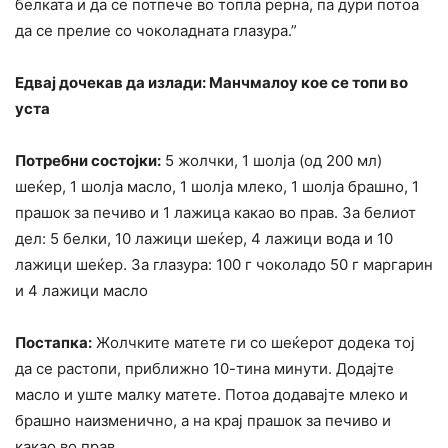
белката и да се потпече во топла рерна, па дури потоа
да се прелие со чоколадната глазура.”
Едвај дочекав да излади: Манчмалоу кое се топи во
уста
Потребни состојки:
5 жолчки, 1 шолја (од 200 мл)
шеќер, 1 шолја масло, 1 шолја млеко, 1 шолја брашно, 1
прашок за печиво и 1 лажица какао во прав. За белиот
дел: 5 белки, 10 лажици шеќер, 4 лажици вода и 10
лажици шеќер. За глазура: 100 г чоколадо 50 г маргарин
и 4 лажици масло
Постапка:
Жолчките матете ги со шеќерот додека тој
да се растопи, приближно 10-тина минути. Додајте
масло и уште малку матете. Потоа додавајте млеко и
брашно наизменично, а на крај прашок за печиво и
какао во прав.