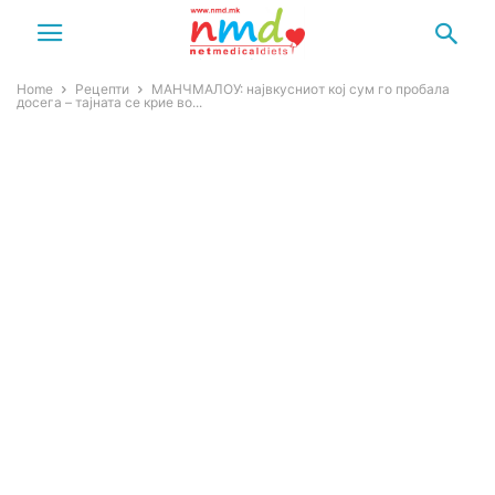
Home
Рецепти
МАНЧМАЛОУ: највкусниот кој сум го пробала
досега – тајната се крие во...