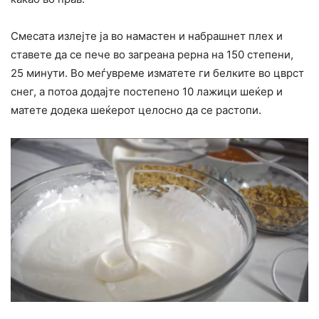
Смесата излејте ја во намастен и набрашнет плех и
ставете да се пече во загреана рерна на 150 степени,
25 минути. Во меѓувреме изматете ги белките во цврст
снег, а потоа додајте постепено 10 лажици шеќер и
матете додека шеќерот целосно да се растопи.