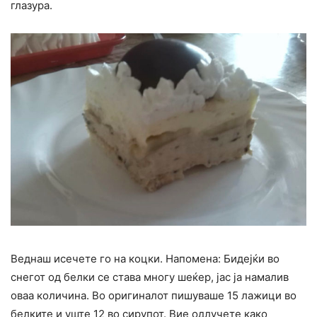
глазура.
Веднаш исечете го на коцки. Напомена: Бидејќи во
снегот од белки се става многу шеќер, јас ја намалив
оваа количина. Во оригиналот пишуваше 15 лажици во
белките и уште 12 во сирупот. Вие одлучете како