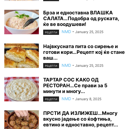
Брза и едноставна ВЛАШКА
САЛАТА…Подобра од руската,
ќе ве воодушеви!
NMD
-
January 25, 2025
РЕЦЕПТИ
Највкусната пита со сирење и
готови кори…Рецепт кој ќе стане
ваш...
NMD
-
January 25, 2025
РЕЦЕПТИ
ТАРТАР СОС КАКО ОД
РЕСТОРАН…Се прави за 5
минути и многу...
NMD
-
January 8, 2025
РЕЦЕПТИ
ПРСТИ ДА ИЗЛИЖЕШ…Многу
вкусно јадење со ќофтиња,
евтино и едноставно, рецепт...