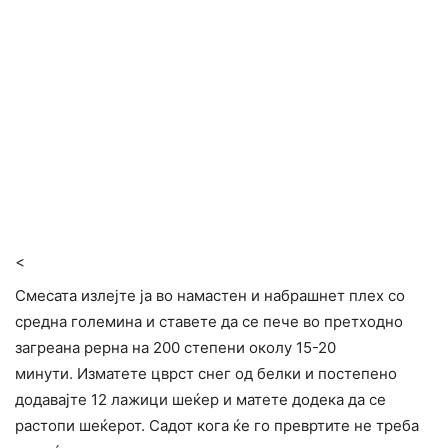
<
Смесата излејте ја во намастен и набрашнет плех со
средна големина и ставете да се пече во претходно
загреана рерна на 200 степени околу 15-20
минути. Изматете цврст снег од белки и постепено
додавајте 12 лажици шеќер и матете додека да се
растопи шеќерот. Садот кога ќе го превртите не треба