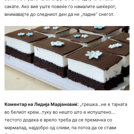
сакате. Ако вие уште повеќе го намалите шеќерот,
внимавајте до следниот ден да не „падне“ снегот.
Коментар на Лидија Марјановиќ:
„грешка…не е тајната
во белиот крем…туку во нешто што е испуштено…
тестото додека е врело треба да се премачка со
мармалад, најдобро од сливи, па потоа да се стави