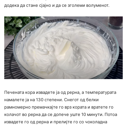
додека да стане сјајно и да се зголеми волуменот.
Печената кора извадете ја од рерна, а температурата
намалете ја на 130 степени. Снегот од белки
рамномерно премачкајте го врз кората и вратете го
колачот во рерна да се допече уште 10 минути. Потоа
извадете го од рерна и прелијте го со чоколадна