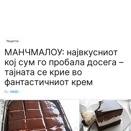
Рецепти
МАНЧМАЛОУ: највкусниот
кој сум го пробала досега –
тајната се крие во
фантастичниот крем
By
NMD
-