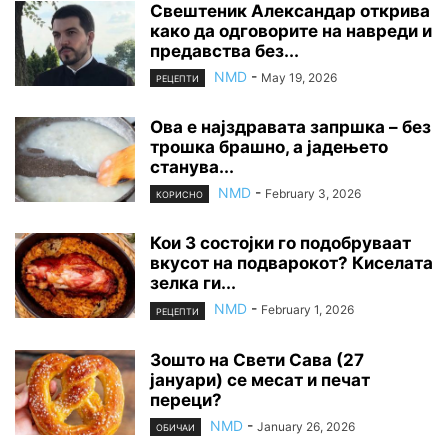
Свештеник Александар открива
како да одговорите на навреди и
предавства без...
NMD
-
May 19, 2026
РЕЦЕПТИ
Ова е најздравата запршка – без
трошка брашно, а јадењето
станува...
NMD
-
February 3, 2026
КОРИСНО
Кои 3 состојки го подобруваат
вкусот на подварокот? Киселата
зелка ги...
NMD
-
February 1, 2026
РЕЦЕПТИ
Зошто на Свети Сава (27
јануари) се месат и печат
переци?
NMD
-
January 26, 2026
ОБИЧАИ