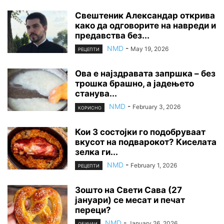
Свештеник Александар открива
како да одговорите на навреди и
предавства без...
NMD
-
May 19, 2026
РЕЦЕПТИ
Ова е најздравата запршка – без
трошка брашно, а јадењето
станува...
NMD
-
February 3, 2026
КОРИСНО
Кои 3 состојки го подобруваат
вкусот на подварокот? Киселата
зелка ги...
NMD
-
February 1, 2026
РЕЦЕПТИ
Зошто на Свети Сава (27
јануари) се месат и печат
переци?
NMD
-
January 26, 2026
ОБИЧАИ