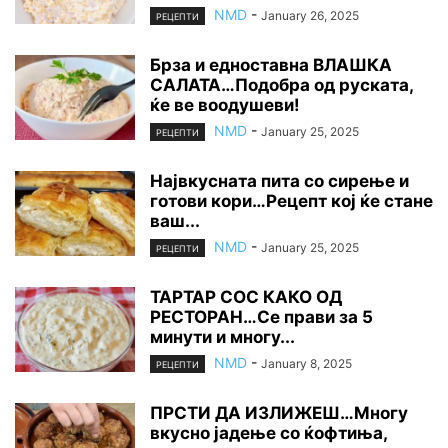
NMD
-
January 26, 2025
РЕЦЕПТИ
Брза и едноставна ВЛАШКА
САЛАТА…Подобра од руската,
ќе ве воодушеви!
NMD
-
January 25, 2025
РЕЦЕПТИ
Највкусната пита со сирење и
готови кори…Рецепт кој ќе стане
ваш...
NMD
-
January 25, 2025
РЕЦЕПТИ
ТАРТАР СОС КАКО ОД
РЕСТОРАН…Се прави за 5
минути и многу...
NMD
-
January 8, 2025
РЕЦЕПТИ
ПРСТИ ДА ИЗЛИЖЕШ…Многу
вкусно јадење со ќофтиња,