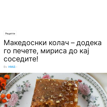
Рецепти
Македоснки колач – додека
го печете, мириса до кај
соседите!
By
НМД
-