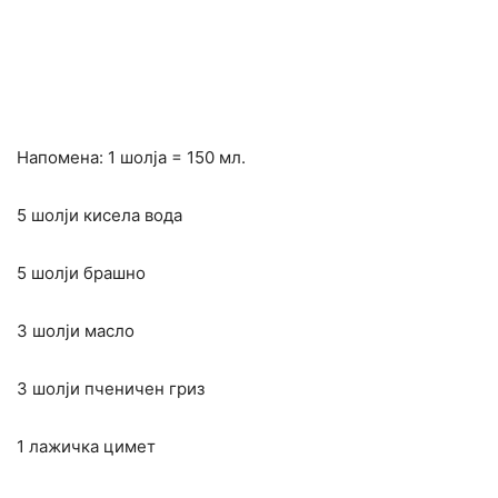
Напомена: 1 шолја = 150 мл.
5 шолји кисела вода
5 шолји брашно
3 шолји масло
3 шолји пченичен гриз
1 лажичка цимет