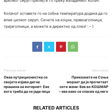
врелиот сируп прелијте го преку изладениот колач.
Колачот оставете го на собна температура додека да го
впие целиот сируп. Сечете на коцки, правоаголници,
тријаголници, а можете и директно од плех! : – )
Previous article
Next article
Oваа нутриционистка со
Приказната на Соња
својата изјава дигна
мораат да ја прочитаат
прашина на интернет: Еве
сите жени: Бев во КОШМАР
кога треба да се јаде пица
– еве како се спасив од него
RELATED ARTICLES