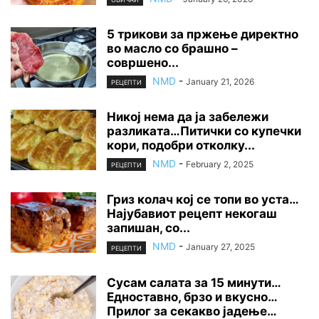
5 трикови за пржење директно
во масло со брашно –
совршено...
NMD
-
January 21, 2026
РЕЦЕПТИ
Никој нема да ја забележи
разликата…Питички со купечки
кори, подобри отколку...
NMD
-
February 2, 2025
РЕЦЕПТИ
Гриз колач кој се топи во уста…
Најубавиот рецепт некогаш
запишан, со...
NMD
-
January 27, 2025
РЕЦЕПТИ
Сусам салата за 15 минути…
Едноставно, брзо и вкусно…
Прилог за секакво јадење…