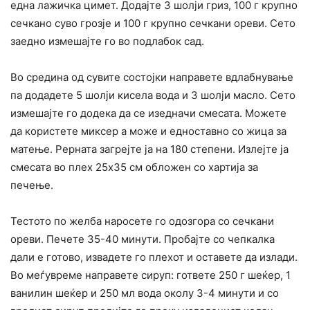
една лажичка цимет. Додајте 3 шолји гриз, 100 г крупно
сечкано суво грозје и 100 г крупно сечкани ореви. Сето
заедно измешајте го во подлабок сад.
Во средина од сувите состојки направете вдлабнување
па додадете 5 шолји кисела вода и 3 шолји масло. Сето
измешајте го додека да се изедначи смесата. Можете
да користете миксер а може и едноставно со жица за
матење. Рерната загрејте ја на 180 степени. Излејте ја
смесата во плех 25х35 см обложен со хартија за
печење.
Тестото по желба наросете го одозгора со сечкани
ореви. Печете 35-40 минути. Пробајте со чепкалка
дали е готово, извадете го плехот и оставете да излади.
Во меѓувреме направете сируп: гответе 250 г шеќер, 1
ванилин шеќер и 250 мл вода околу 3-4 минути и со