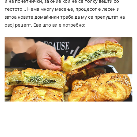
и на почетнички, за оние кои не се толку вешти со
тестото… Нема многу месење, процесот е лесен и
затоа новите домаќинки треба да му се препуштат на
овој рецепт. Еве што ви е потребно: