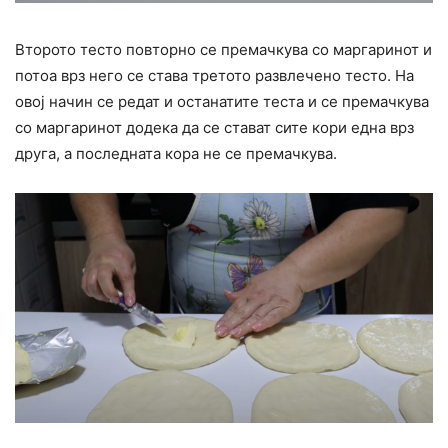
Второто тесто повторно се премачкува со маргаринот и
потоа врз него се става третото развлечено тесто. На
овој начин се редат и останатите теста и се премачкува
со маргаринот додека да се стават сите кори една врз
друга, а последната кора не се премачкува.