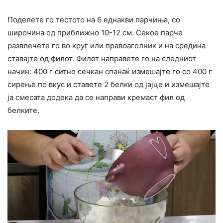
Поделете го тестото на 6 еднакви парчиња, со
широчина од приближно 10-12 см. Секое парче
развлечете го во круг или правоаголник и на средина
ставајте од филот. Филот направете го на следниот
начин: 400 г ситно сечкан спанаќ измешајте го со 400 г
сирење по вкус и ставете 2 белки од јајце и измешајте
ја смесата додека да се направи кремаст фил од
белките.