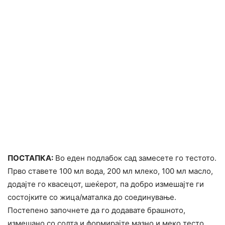
ПОСТАПКА:
Во еден подлабок сад замесете го тестото.
Прво ставете 100 мл вода, 200 мл млеко, 100 мл масло,
додајте го квасецот, шеќерот, па добро измешајте ги
состојките со жица/маталка до соединување.
Постепено започнете да го додавате брашното,
измешано со солта и формирајте мазно и меко тесто,