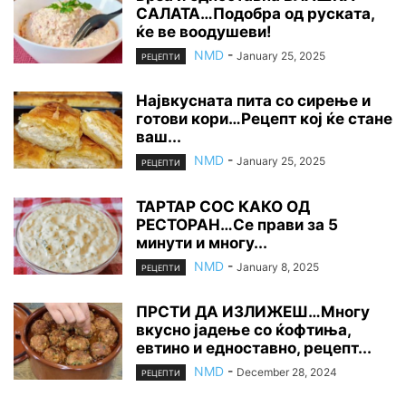
САЛАТА…Подобра од руската,
ќе ве воодушеви!
NMD
-
January 25, 2025
РЕЦЕПТИ
Највкусната пита со сирење и
готови кори…Рецепт кој ќе стане
ваш...
NMD
-
January 25, 2025
РЕЦЕПТИ
ТАРТАР СОС КАКО ОД
РЕСТОРАН…Се прави за 5
минути и многу...
NMD
-
January 8, 2025
РЕЦЕПТИ
ПРСТИ ДА ИЗЛИЖЕШ…Многу
вкусно јадење со ќофтиња,
евтино и едноставно, рецепт...
NMD
-
December 28, 2024
РЕЦЕПТИ