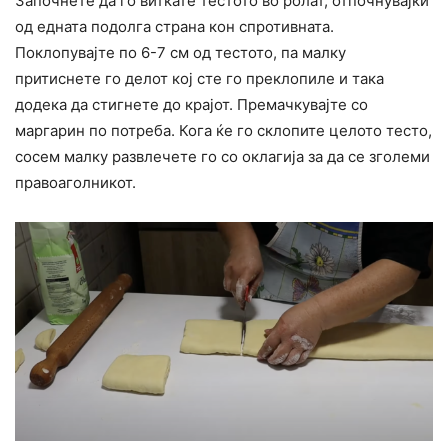
Започнете да го виткате тестото во ролат, отпочнувајќи
од едната подолга страна кон спротивната.
Поклопувајте по 6-7 см од тестото, па малку
притиснете го делот кој сте го преклопиле и така
додека да стигнете до крајот. Премачкувајте со
маргарин по потреба. Кога ќе го склопите целото тесто,
сосем малку развлечете го со оклагија за да се зголеми
правоаголникот.