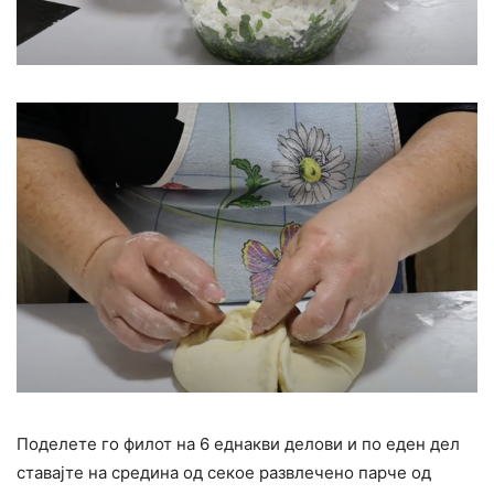
Поделете го филот на 6 еднакви делови и по еден дел
ставајте на средина од секое развлечено парче од