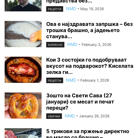
предавства без...
NMD
-
May 19, 2026
РЕЦЕПТИ
Ова е најздравата запршка – без
трошка брашно, а јадењето
станува...
NMD
-
February 3, 2026
КОРИСНО
Кои 3 состојки го подобруваат
вкусот на подварокот? Киселата
зелка ги...
NMD
-
February 1, 2026
РЕЦЕПТИ
Зошто на Свети Сава (27
јануари) се месат и печат
переци?
NMD
-
January 26, 2026
ОБИЧАИ
5 трикови за пржење директно
во масло со брашно –