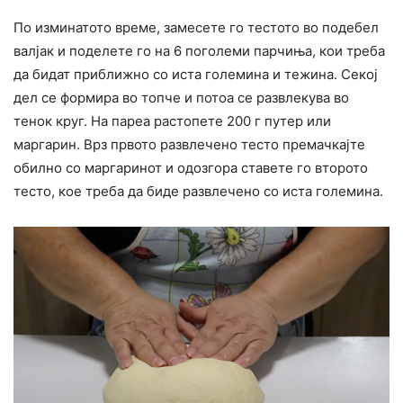
По изминатото време, замесете го тестото во подебел
валјак и поделете го на 6 поголеми парчиња, кои треба
да бидат приближно со иста големина и тежина. Секој
дел се формира во топче и потоа се развлекува во
тенок круг. На пареа растопете 200 г путер или
маргарин. Врз првото развлечено тесто премачкајте
обилно со маргаринот и одозгора ставете го второто
тесто, кое треба да биде развлечено со иста големина.