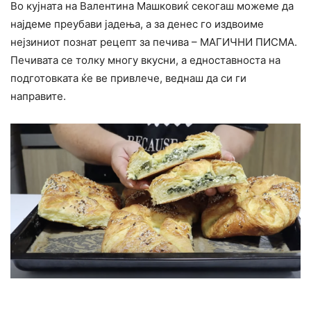
Во кујната на Валентина Машковиќ секогаш можеме да
најдеме преубави јадења, а за денес го издвоиме
нејзиниот познат рецепт за печива – МАГИЧНИ ПИСМА.
Печивата се толку многу вкусни, а едноставноста на
подготовката ќе ве привлече, веднаш да си ги
направите.