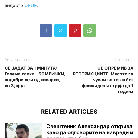
видеото
ОВДЕ
.
Previous article
Next article
СЕ ЈАДАТ ЗА 1 МИНУТА:
СЕ СПРЕМИВ ЗА
Големи топки – БОМБИЧКИ,
РЕСТРИКЦИИТЕ: Месото го
подобри се и од пиварки,
чувам во тегла без
со 3 јајца
фрижидер и струја до 1
година
RELATED ARTICLES
Свештеник Александар открива
како да одговорите на навреди и