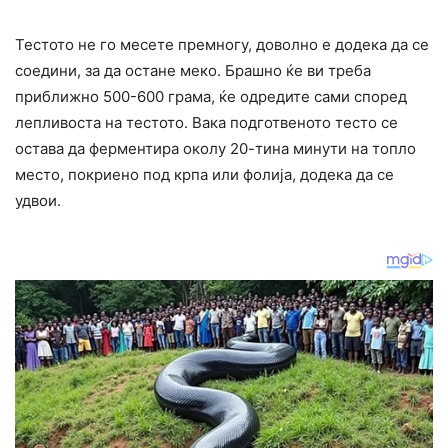
Тестото не го месете премногу, доволно е додека да се
соедини, за да остане меко. Брашно ќе ви треба
приближно 500-600 грама, ќе одредите сами според
лепливоста на тестото. Вака подготвеното тесто се
остава да ферментира околу 20-тина минути на топло
место, покриено под крпа или фолија, додека да се
удвои.