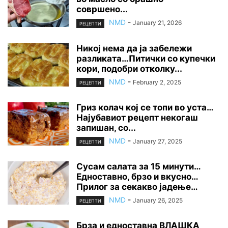
совршено...
NMD
-
January 21, 2026
РЕЦЕПТИ
Никој нема да ја забележи
разликата…Питички со купечки
кори, подобри отколку...
NMD
-
February 2, 2025
РЕЦЕПТИ
Гриз колач кој се топи во уста…
Најубавиот рецепт некогаш
запишан, со...
NMD
-
January 27, 2025
РЕЦЕПТИ
Сусам салата за 15 минути…
Едноставно, брзо и вкусно…
Прилог за секакво јадење…
NMD
-
January 26, 2025
РЕЦЕПТИ
Брза и едноставна ВЛАШКА