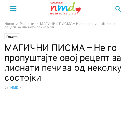
Home
Рецепти
МАГИЧНИ ПИСМА – Не го пропуштајте овој
рецепт за лиснати печива од...
Рецепти
МАГИЧНИ ПИСМА – Не го
пропуштајте овој рецепт за
лиснати печива од неколку
состојки
By
NMD
-