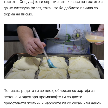
тестото. Спојувајте ги спротивните краеви на тестото за
да не ситекува филот, така што ќе добиете печива со
форма на писмо.
Печивата редете ги во плех, обложен со хартија за
печење и одозгора премачкајте ги со двете
преостанати жолчки и наросете ги со сусам или некои