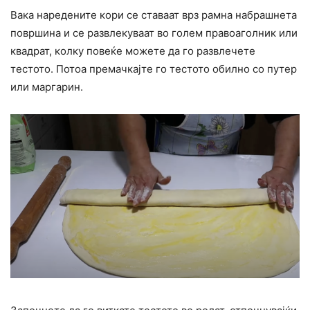
Вака наредените кори се ставаат врз рамна набрашнета
површина и се развлекуваат во голем правоаголник или
квадрат, колку повеќе можете да го развлечете
тестото. Потоа премачкајте го тестото обилно со путер
или маргарин.