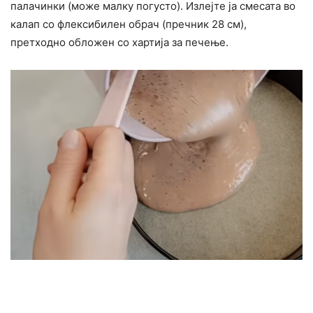
палачинки (може малку погусто). Излејте ја смесата во
калап со флексибилен обрач (пречник 28 см),
претходно обложен со хартија за печење.