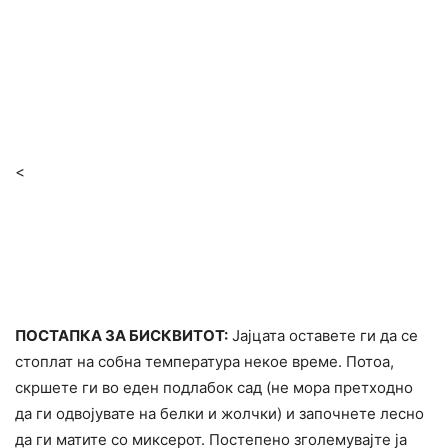
<
ПОСТАПКА ЗА БИСКВИТОТ:
Јајцата оставете ги да се
стоплат на собна температура некое време. Потоа,
скршете ги во еден подлабок сад (не мора претходно
да ги одвојувате на белки и жолчки) и започнете лесно
да ги матите со миксерот. Постепено зголемувајте ја