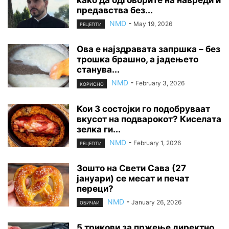
како да одговорите на навреди и
предавства без...
NMD
-
May 19, 2026
РЕЦЕПТИ
Ова е најздравата запршка – без
трошка брашно, а јадењето
станува...
NMD
-
February 3, 2026
КОРИСНО
Кои 3 состојки го подобруваат
вкусот на подварокот? Киселата
зелка ги...
NMD
-
February 1, 2026
РЕЦЕПТИ
Зошто на Свети Сава (27
јануари) се месат и печат
переци?
NMD
-
January 26, 2026
ОБИЧАИ
5 трикови за пржење директно