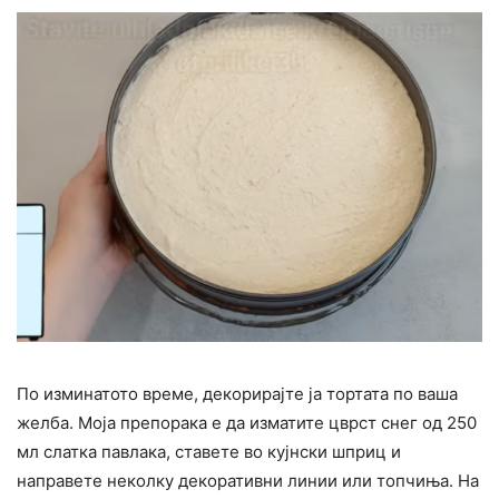
По изминатото време, декорирајте ја тортата по ваша
желба. Моја препорака е да изматите цврст снег од 250
мл слатка павлака, ставете во кујнски шприц и
направете неколку декоративни линии или топчиња. На