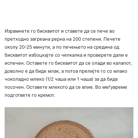
Израмнете го бисквитот и ставете да се пече во
претходно загреана рерна на 200 степени. Печете
околу 20-25 минути, а по печењето на средина од
бисквитот избоцкајте со чепкалка и проверете дали е
испечен. Оставете го бисквитот да се олади во калапот,
доволно е да биде млак, а потоа прелијте го со млако
чоколадно млеко (1/2 чаша или 1 чаша) за да биде
посочен. Оставете млекото да се впие. Во меѓувреме
подгответе го кремот.