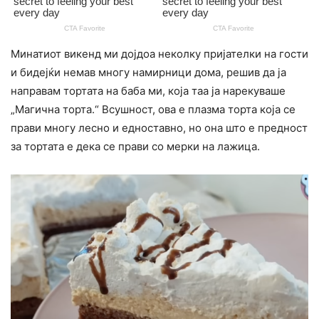
Mинатиот викенд ми дојдоа неколку пријателки на гости
и бидејќи немав многу намирници дома, решив да ја
направам тортата на баба ми, која таа ја нарекуваше
„Магична торта.“ Всушност, ова е плазма торта која се
прави многу лесно и едноставно, но она што е предност
за тортата е дека се прави со мерки на лажица.