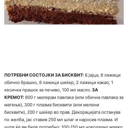
ПОТРЕБНИ СОСТОЈКИ ЗА БИСКВИТ:
6 јајца, 6 лажици
обично брашно, 6 лажици шеќер, 2 лажици какао, 1
кесичка прашок за печиво, 100 мл масло.
ЗА
КРЕМОТ:
800 г милерам павлака (или обична павлака за
матење), 300 г плазма бисквити (или мелени
бисквити), 200 г шеќер во прав. Декорацијата останува
по желба, јас ставив 250 мл шлаг и наросив плазма. И
уште ќе ви биде потребно: 100-150 мл чоколадно млеко.