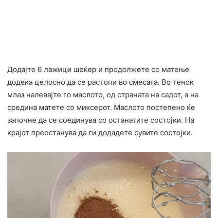
Додајте 6 лажици шеќер и продолжете со матење
додека целосно да се растопи во смесата. Во тенок
млаз налевајте го маслото, од страната на садот, а на
средина матете со миксерот. Маслото постепено ќе
започне да се соединува со останатите состојки. На
крајот преостанува да ги додадете сувите состојки.