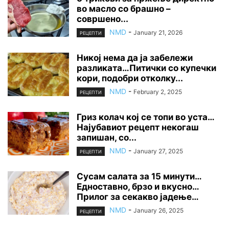
во масло со брашно –
совршено...
NMD
-
January 21, 2026
РЕЦЕПТИ
Никој нема да ја забележи
разликата…Питички со купечки
кори, подобри отколку...
NMD
-
February 2, 2025
РЕЦЕПТИ
Гриз колач кој се топи во уста…
Најубавиот рецепт некогаш
запишан, со...
NMD
-
January 27, 2025
РЕЦЕПТИ
Сусам салата за 15 минути…
Едноставно, брзо и вкусно…
Прилог за секакво јадење…
NMD
-
January 26, 2025
РЕЦЕПТИ