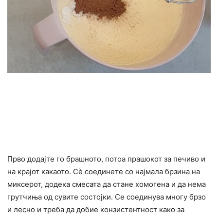
Прво додајте го брашното, потоа прашокот за печиво и
на крајот какаото. Сѐ соединете со најмала брзина на
миксерот, додека смесата да стане хомогена и да нема
грутчиња од сувите состојки. Се соединува многу брзо
и лесно и треба да добие конзистентност како за