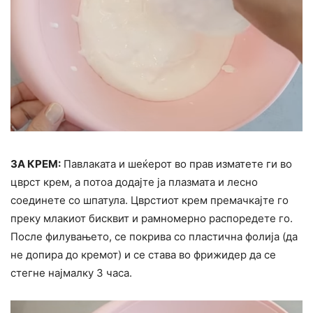
ЗА КРЕМ:
Павлаката и шеќерот во прав изматете ги во
цврст крем, а потоа додајте ја плазмата и лесно
соединете со шпатула. Цврстиот крем премачкајте го
преку млакиот бисквит и рамномерно распоредете го.
После филувањето, се покрива со пластична фолија (да
не допира до кремот) и се става во фрижидер да се
стегне најмалку 3 часа.