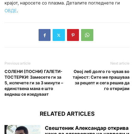
крајот, наросете со плазма. Деталите погледнете ги
ОВДЕ
.
Previous article
Next article
СОЛЕНИ (ПОСНИ) ГАЛЕТИ-
Овој леб долго го чував во
ТОСТЕРКИ: Замесете ги за
тајност: Сите ме прашуваа
5, испечете ги за 3 минути –
за рецепт и сега решив да
единствена мана е што
го откријам
веднаш се изедуваат
RELATED ARTICLES
Свештеник Александар открива