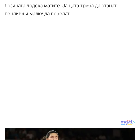
брзината додека матите. Јајцата треба да станат
пенливи и малку да побелат.