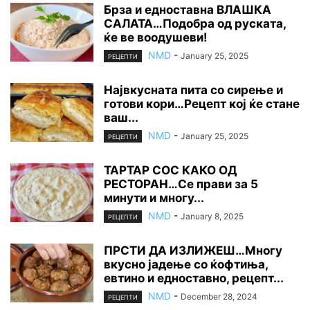
Брза и едноставна ВЛАШКА
САЛАТА…Подобра од руската,
ќе ве воодушеви!
NMD
-
January 25, 2025
РЕЦЕПТИ
Највкусната пита со сирење и
готови кори…Рецепт кој ќе стане
ваш...
NMD
-
January 25, 2025
РЕЦЕПТИ
ТАРТАР СОС КАКО ОД
РЕСТОРАН…Се прави за 5
минути и многу...
NMD
-
January 8, 2025
РЕЦЕПТИ
ПРСТИ ДА ИЗЛИЖЕШ…Многу
вкусно јадење со ќофтиња,
евтино и едноставно, рецепт...
NMD
-
December 28, 2024
РЕЦЕПТИ