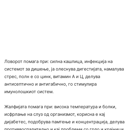
Ловорот помага при: силна кашлица, инфекција на
системот за дишење, ја олеснува дигестијата, намалува
стрес, полн е со цинк, витамин А и Ц, делува
антисептично и антигабично, го стимулира
имунолошкиот систем.
Жалфијата помага при: висока температура и болки,
исфрлање на слуз од организмот, корисна е кај
дијабетес, подобрува памтење и концентрација, делува
противвоспалително и кај проблеми со грло и крајници.