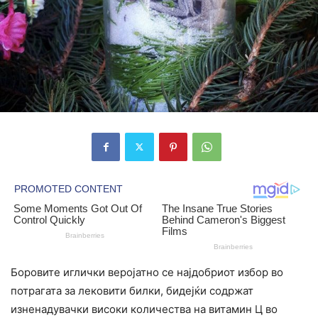
Боровите иглички веројатно се најдобриот избор во
потрагата за лековити билки, бидејќи содржат
изненадувачки високи количества на витамин Ц во