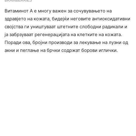
Витаминот А е многу важен за сочувувањето на
здравјето на кожата, бидејќи неговите антиоксидативни
својства ги уништуваат штетните слободни радикали и
ја забрзуваат регенерацијата на клетките на кожата.
Поради ова, бројни производи за лекување на лузни од
акни и пеглање на брчки содржат борови иглички.