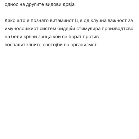
однос на другите видови дрвја.
Како што е познато витаминот Ц е од клучна важност за
имунолошкиот систем бидејќи стимулира производтсво
на бели крвни зрнца кои се борат против
воспалителните состојби во организмот.