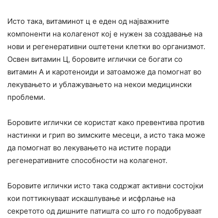
Исто така, витаминот ц е еден од најважните
компоненти на колагенот кој е нужен за создавање на
нови и регенеративни оштетени клетки во организмот.
Освен витамин Ц, боровите иглички се богати со
витамин А и каротеноиди и затоаможе да помогнат во
лекувањето и ублажувањето на некои медицински
проблеми.
Боровите иглички се користат како превентива против
настинки и грип во зимските месеци, а исто така може
да помогнат во лекувањето на истите поради
регенеративните способности на колагенот.
Боровите иглички исто така содржат активни состојки
кои поттикнуваат искашлување и исфрлање на
секретото од дишните патишта со што го подобруваат