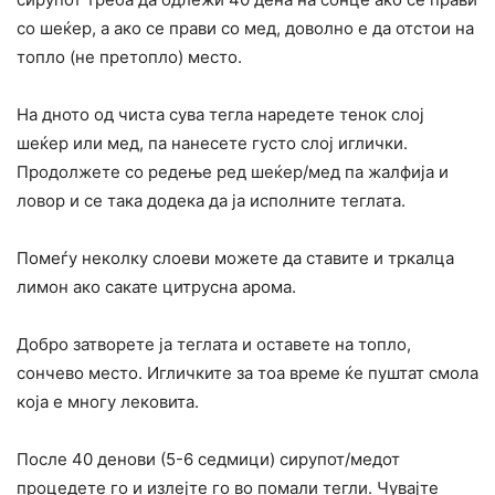
со шеќер, а ако се прави со мед, доволно е да отстои на
топло (не претопло) место.
На дното од чиста сува тегла наредете тенок слој
шеќер или мед, па нанесете густо слој иглички.
Продолжете со редење ред шеќер/мед па жалфија и
ловор и се така додека да ја исполните теглата.
Помеѓу неколку слоеви можете да ставите и тркалца
лимон ако сакате цитрусна арома.
Добро затворете ја теглата и оставете на топло,
сончево место. Игличките за тоа време ќе пуштат смола
која е многу лековита.
После 40 денови (5-6 седмици) сирупот/медот
процедете го и излејте го во помали тегли. Чувајте