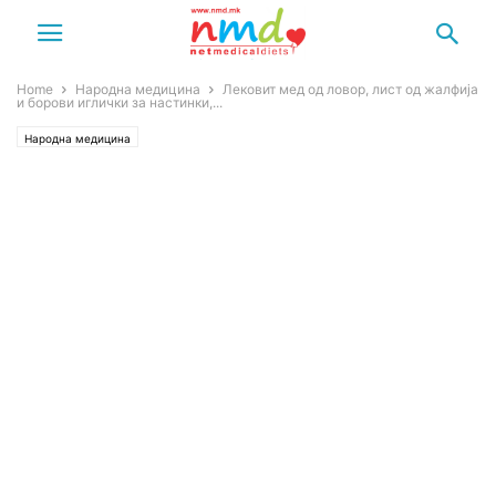
Home
Народна медицина
Лековит мед од ловор, лист од жалфија
и борови иглички за настинки,...
Народна медицина