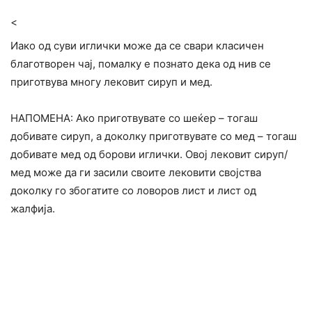
<
Иако од суви иглички може да се свари класичен
благотворен чај, помалку е познато дека од нив се
приготвува многу лековит сируп и мед.
НАПОМЕНА: Ако приготвувате со шеќер – тогаш
добивате сируп, а доколку приготвувате со мед – тогаш
добивате мед од борови иглички. Овој лековит сируп/
мед може да ги засили своите лековити својства
доколку го збогатите со ловоров лист и лист од
жалфија.