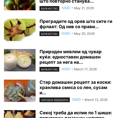
што повторно станува...
NMD
-
May 21, 2026
БИЛКАРСТВО
Преградите од орев што сите ги
фрлаат: Од нив се прави...
NMD
-
May 20, 2026
БИЛКАРСТВО
Природен мевлем од чувар
куќа: едноставен домашен
рецепт за нега на...
NMD
-
March 17, 2026
БИЛКАРСТВО
Стар домашен рецепт за коски:
хранлива смеса со лен, сусам
и...
NMD
-
March 12, 2026
НАРОДНА МЕДИЦИНА
Секој треба да испие по 1 шише:
популарен домашен напиток