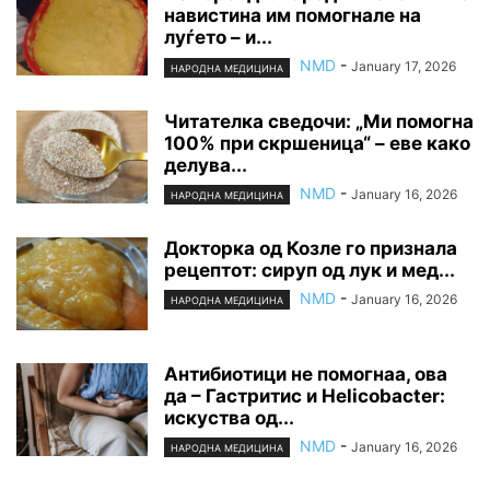
навистина им помогнале на
луѓето – и...
NMD
-
January 17, 2026
НАРОДНА МЕДИЦИНА
Читателка сведочи: „Ми помогна
100% при скршеница“ – еве како
делува...
NMD
-
January 16, 2026
НАРОДНА МЕДИЦИНА
Докторка од Козле го признала
рецептот: сируп од лук и мед...
NMD
-
January 16, 2026
НАРОДНА МЕДИЦИНА
Антибиотици не помогнаа, ова
да – Гастритис и Helicobacter:
искуства од...
NMD
-
January 16, 2026
НАРОДНА МЕДИЦИНА