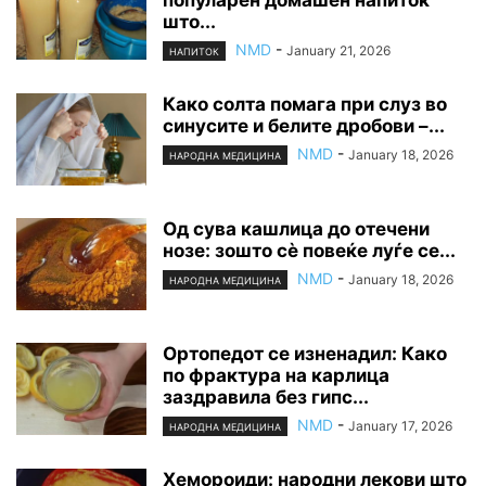
што...
NMD
-
January 21, 2026
НАПИТОК
Како солта помага при слуз во
синусите и белите дробови –...
NMD
-
January 18, 2026
НАРОДНА МЕДИЦИНА
Од сува кашлица до отечени
нозе: зошто сè повеќе луѓе се...
NMD
-
January 18, 2026
НАРОДНА МЕДИЦИНА
Ортопедот се изненадил: Како
по фрактура на карлица
заздравила без гипс...
NMD
-
January 17, 2026
НАРОДНА МЕДИЦИНА
Хемороиди: народни лекови што