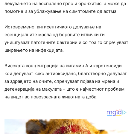
лекувањето на воспалено грло и бронхитис, а може да
помогне и за ублажување на симптомите од астма.
Истовремено, антисептичкото делување на
есенцијалните масла од боровите иглички ги
уништуваат патогените бактерии и со тоа го спречуваат
ширењето на инфекцијата.
Високата концентрација на витамин А и каротеноиди
кои делуваат како антиоксиданс, благотворно делуваат
за здравјето на очите, спречуваат појава на мрена и
дегенерација на макулата – што е најчестиот проблем
на видот во повозрасната животната доба.