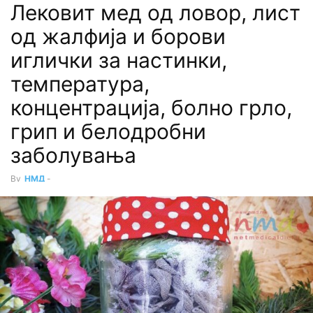
Лековит мед од ловор, лист
од жалфија и борови
иглички за настинки,
температура,
концентрација, болно грло,
грип и белодробни
заболувања
By
НМД
-