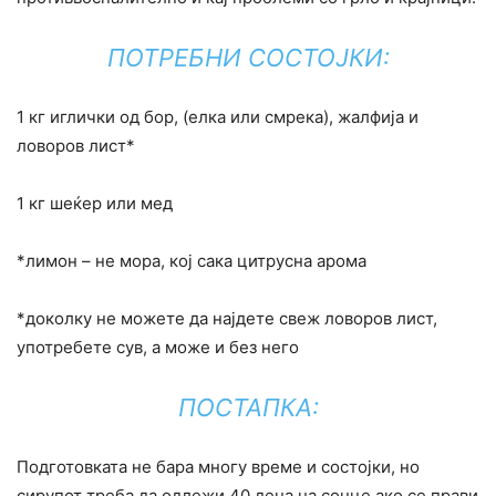
ПОТРЕБНИ СОСТОЈКИ:
1 кг иглички од бор, (елка или смрека), жалфија и
ловоров лист*
1 кг шеќер или мед
*лимон – не мора, кој сака цитрусна арома
*доколку не можете да најдете свеж ловоров лист,
употребете сув, а може и без него
ПОСТАПКА:
Подготовката не бара многу време и состојки, но
сирупот треба да одлежи 40 дена на сонце ако се прави