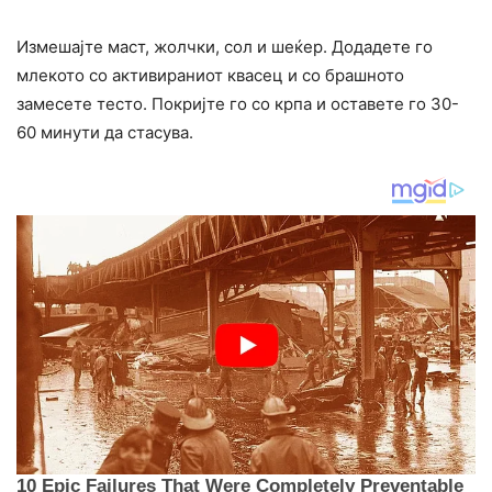
Измешајте маст, жолчки, сол и шеќер. Додадете го
млекото со активираниот квасец и со брашното
замесете тесто. Покријте го со крпа и оставете го 30-
60 минути да стасува.