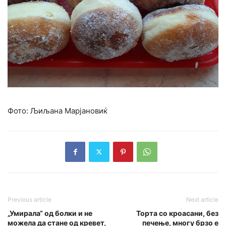
Фото: Љиљана Марјановиќ
Previous article
Next article
„Умирала“ од болки и не
Торта со кроасани, без
можела да стане од кревет,
печење, многу брзо е