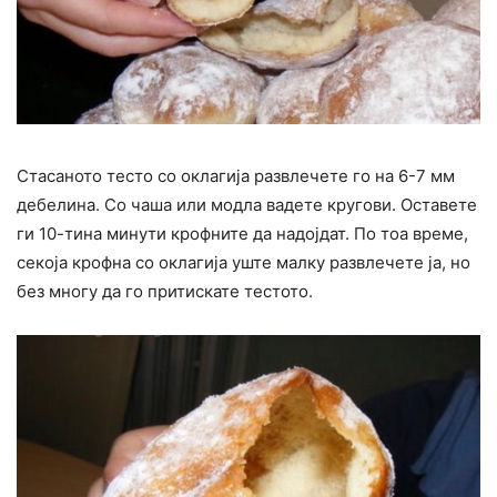
Стасаното тесто со оклагија развлечете го на 6-7 мм
дебелина. Со чаша или модла вадете кругови. Оставете
ги 10-тина минути крофните да надојдат. По тоа време,
секоја крофна со оклагија уште малку развлечете ја, но
без многу да го притискате тестото.