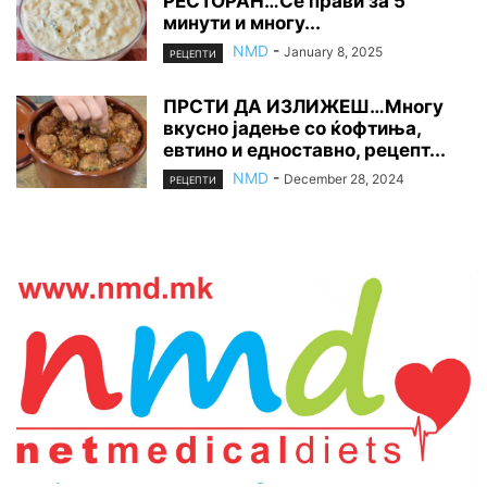
РЕСТОРАН…Се прави за 5
минути и многу...
NMD
-
January 8, 2025
РЕЦЕПТИ
ПРСТИ ДА ИЗЛИЖЕШ…Многу
вкусно јадење со ќофтиња,
евтино и едноставно, рецепт...
NMD
-
December 28, 2024
РЕЦЕПТИ