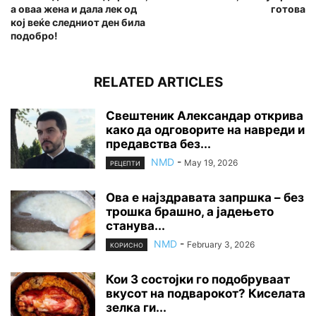
а оваа жена и дала лек од
готова
кој веќе следниот ден била
подобро!
RELATED ARTICLES
Свештеник Александар открива
како да одговорите на навреди и
предавства без...
NMD
-
May 19, 2026
РЕЦЕПТИ
Ова е најздравата запршка – без
трошка брашно, а јадењето
станува...
NMD
-
February 3, 2026
КОРИСНО
Кои 3 состојки го подобруваат
вкусот на подварокот? Киселата
зелка ги...