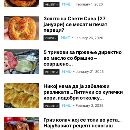
NMD
-
February 1, 2026
РЕЦЕПТИ
Зошто на Свети Сава (27
јануари) се месат и печат
переци?
NMD
-
January 26, 2026
ОБИЧАИ
5 трикови за пржење директно
во масло со брашно –
совршено...
NMD
-
January 21, 2026
РЕЦЕПТИ
Никој нема да ја забележи
разликата…Питички со купечки
кори, подобри отколку...
NMD
-
February 2, 2025
РЕЦЕПТИ
Гриз колач кој се топи во уста…
Најубавиот рецепт некогаш