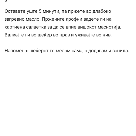
<
Оставете уште 5 минути, па пржете во длабоко
загреано масло. Пржените крофни вадете ги на
хартиена салветка за да се впие вишокот маснотија.
Валкајте ги во шеќер во прав и уживајте во нив.
Напомена: шеќерот го мелам сама, а додавам и ванила.