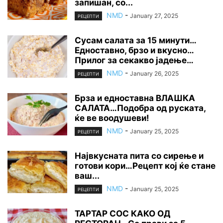
запишан, со...
NMD
-
January 27, 2025
РЕЦЕПТИ
Сусам салата за 15 минути…
Едноставно, брзо и вкусно…
Прилог за секакво јадење…
NMD
-
January 26, 2025
РЕЦЕПТИ
Брза и едноставна ВЛАШКА
САЛАТА…Подобра од руската,
ќе ве воодушеви!
NMD
-
January 25, 2025
РЕЦЕПТИ
Највкусната пита со сирење и
готови кори…Рецепт кој ќе стане
ваш...
NMD
-
January 25, 2025
РЕЦЕПТИ
ТАРТАР СОС КАКО ОД