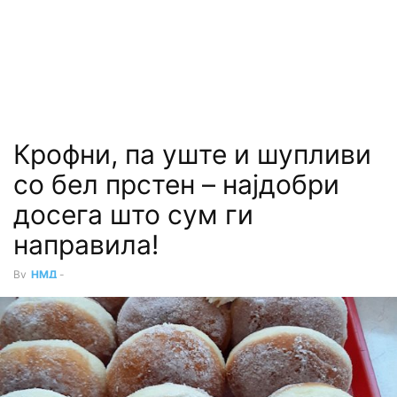
Крофни, па уште и шупливи
со бел прстен – најдобри
досега што сум ги
направила!
By
НМД
-