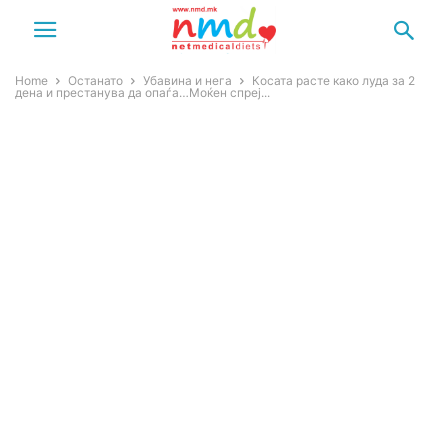
Home
Останато
Убавина и нега
Косата расте како луда за 2
дена и престанува да опаѓа…Моќен спреј...