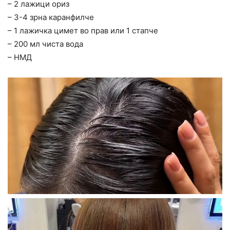
– 2 лажици ориз
– 3-4 зрна каранфилче
– 1 лажичка цимет во прав или 1 стапче
– 200 мл чиста вода
– НМД