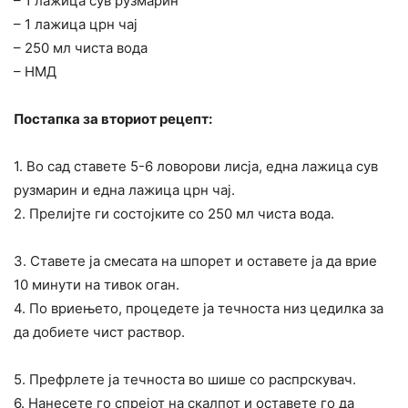
– 1 лажица сув рузмарин
– 1 лажица црн чај
– 250 мл чиста вода
– НМД
Постапка за вториот рецепт:
1. Во сад ставете 5-6 ловорови лисја, една лажица сув
рузмарин и една лажица црн чај.
2. Прелијте ги состојките со 250 мл чиста вода.
3. Ставете ја смесата на шпорет и оставете ја да врие
10 минути на тивок оган.
4. По вриењето, процедете ја течноста низ цедилка за
да добиете чист раствор.
5. Префрлете ја течноста во шише со распрскувач.
6. Нанесете го спрејот на скалпот и оставете го да