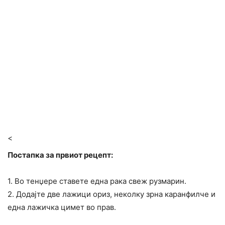
<
Постапка за првиот рецепт:
1. Во тенџере ставете една рака свеж рузмарин.
2. Додајте две лажици ориз, неколку зрна каранфилче и
една лажичка цимет во прав.