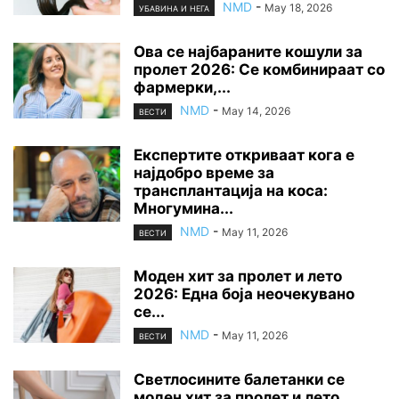
NMD
-
May 18, 2026
УБАВИНА И НЕГА
Ова се најбараните кошули за
пролет 2026: Се комбинираат со
фармерки,...
NMD
-
May 14, 2026
ВЕСТИ
Експертите откриваат кога е
најдобро време за
трансплантација на коса:
Многумина...
NMD
-
May 11, 2026
ВЕСТИ
Моден хит за пролет и лето
2026: Една боја неочекувано
се...
NMD
-
May 11, 2026
ВЕСТИ
Светлосините балетанки се
моден хит за пролет и лето