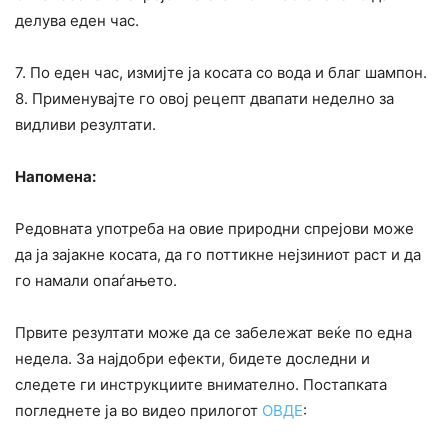
делува еден час.
7. По еден час, измијте ја косата со вода и благ шампон.
8. Применувајте го овој рецепт двапати неделно за
видливи резултати.
Напомена:
Редовната употреба на овие природни спрејови може
да ја зајакне косата, да го поттикне нејзиниот раст и да
го намали опаѓањето.
Првите резултати може да се забележат веќе по една
недела. За најдобри ефекти, бидете доследни и
следете ги инструкциите внимателно. Постапката
погледнете ја во видео прилогот
ОВДЕ
: