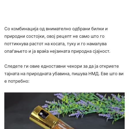
Со комбинација од внимателно одбрани билки и
природни состојки, овој рецепт не само што го
поттикнува растот на косата, туку и го намалува
опаѓањето и ја враќа нејзината природна сјајност.
Следете ги овие едноставни чекори за да ја откриете
тајната на природната убавина, пишува НМД. Еве што ви
е потребно: