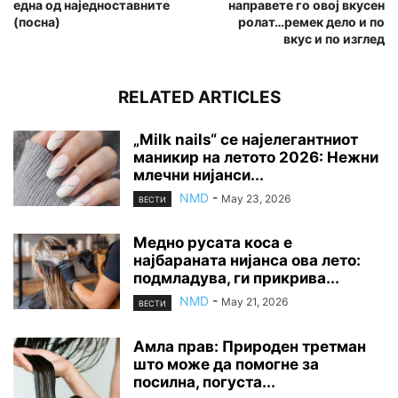
една од наједноставните
направете го овој вкусен
(посна)
ролат…ремек дело и по
вкус и по изглед
RELATED ARTICLES
„Milk nails“ се најелегантниот
маникир на летото 2026: Нежни
млечни нијанси...
NMD
-
May 23, 2026
ВЕСТИ
Медно русата коса е
најбараната нијанса ова лето:
подмладува, ги прикрива...
NMD
-
May 21, 2026
ВЕСТИ
Амла прав: Природен третман
што може да помогне за
посилна, погуста...