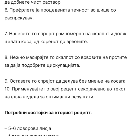
да добиете чист раствор.
6. Префрлете ја процедената течност во шише со
распрскувач.
7. Нанесете го спрејот рамномерно на скалпот и долж
целата коса, од коренот до врвовите.
8. Нежно масирајте го скалпот со врвовите на прстите
за да ја подобрите циркулацијата.
9. Оставете го спрејот да делува без миење на косата.
10. Применувајте го овој рецепт секојдневно во текот
на една недела за оптимални резултати.
Потребни состојки за вториот рецепт:
– 5-6 ловорови лисја