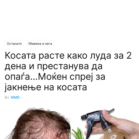
Останато
Убавина и нега
Косата расте како луда за 2
дена и престанува да
опаѓа…Моќен спреј за
јакнење на косата
By
NMD
-