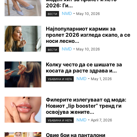
2026: Ги...
NMD
-
May 10, 2026
ВЕСТИ
Најпопуларниот кармин за
пролет 2026 изгледа скапо, а се
носи лесно...
NMD
-
May 10, 2026
ВЕСТИ
Колку често да се шишате за
косата да расте здрава и...
NMD
-
May 1, 2026
УБАВИНА И НЕГА
Филерите излегуваат од мода:
Новиот „lip booster“ тренд ги
освојува жените...
NMD
-
April 7, 2026
УБАВИНА И НЕГА
Овие бои на панталони