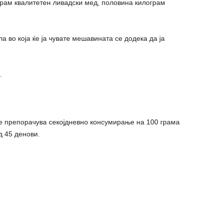
грам квалитетен ливадски мед, половина килограм
а во која ќе ја чувате мешавината се додека да ја
.
се препорачува секојдневно консумирање на 100 грама
д 45 денови.