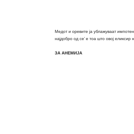
Медот и оревите ја ублажуваат импотенц
најдобро од се’ е тоа што овој еликсир 
ЗА АНЕМИЈА