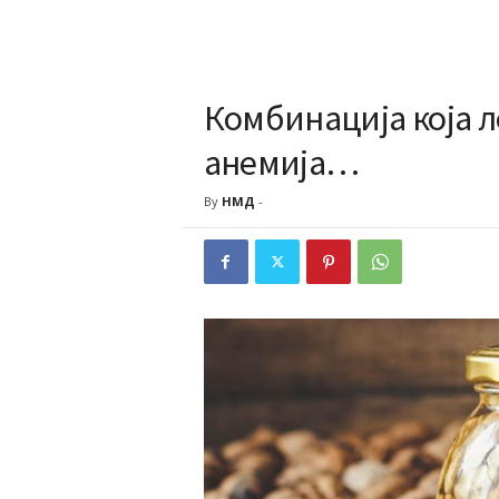
Комбинација која л
анемија…
By
НМД
-