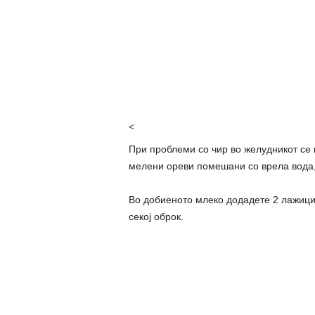
<
При проблеми со чир во желудникот се 
мелени ореви помешани со врела вода,
Во добиеното млеко додадете 2 лажици
секој оброк.