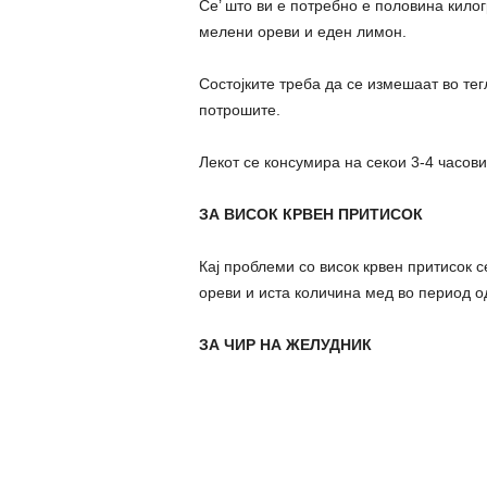
Се’ што ви е потребно е половина кило
мелени ореви и еден лимон.
Состојките треба да се измешаат во тегл
потрошите.
Лекот се консумира на секои 3-4 часови
ЗА ВИСОК КРВЕН ПРИТИСОК
Кај проблеми со висок крвен притисок 
ореви и иста количина мед во период о
ЗА ЧИР НА ЖЕЛУДНИК