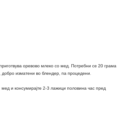
приготвува оревово млеко со мед. Потребни се 20 грама
 добро изматени во блендер, па процедени.
 мед и консумирајте 2-3 лажици половина час пред