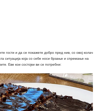
ите гости и да се покажете добро пред нив, со овој колач
ата ситуација која со себе носи брзање и спремање на
ите. Еве кои состојки ви се потребни: