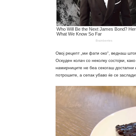
Овој рецепт „ми фати око“, веднаш што
Оскуден колач со неколку состојки, как
намирниците не беа секогаш достапни и
потрошите, а сепак убаво ќе се заслади