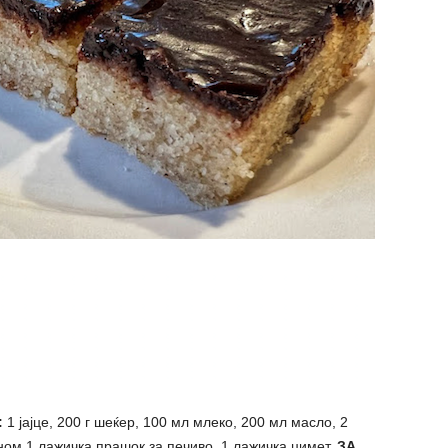
:
1 јајце, 200 г шеќер, 100 мл млеко, 200 мл масло, 2
шном 1 лажичка прашок за печиво, 1 лажичка цимет.
ЗА