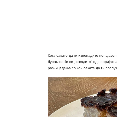
Кога сакате да ги изненадите ненајавен
буквално ќе се „извадите“ од непријатн
разни јадења со кои сакате да ги послуж