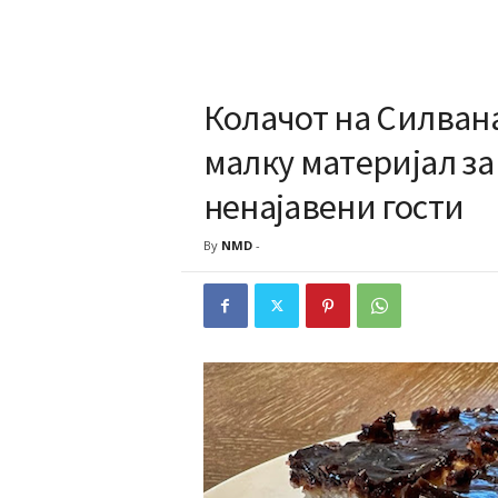
Колачот на Силвана
малку материјал за
ненајавени гости
By
NMD
-