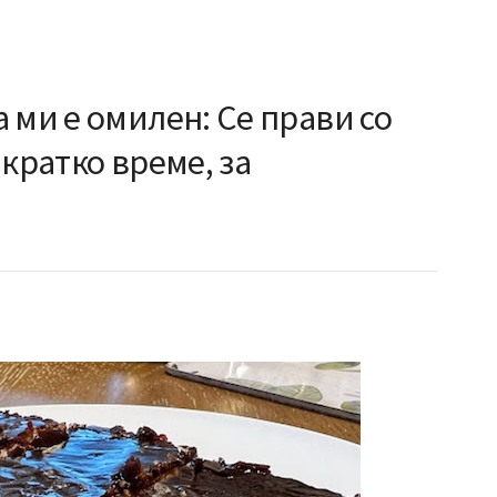
 ми е омилен: Се прави со
 кратко време, за