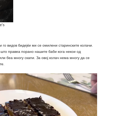
м го видов бидејќи ми се омилени старинските колачи.
о што правеа порано нашите баби кога некои од
ли беа многу скапи. За овој колач нема многу да се
те.