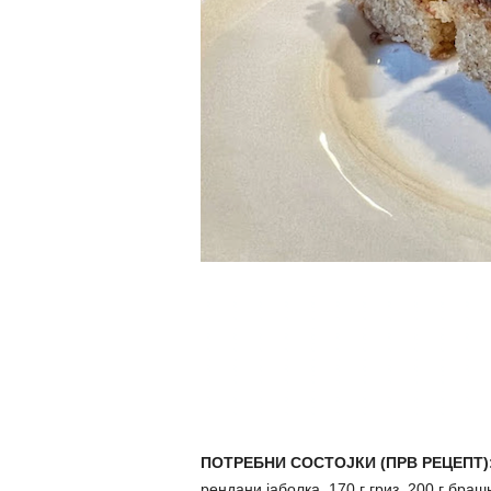
ПОТРЕБНИ СОСТОЈКИ (ПРВ РЕЦЕПТ)
рендани јаболка, 170 г гриз, 200 г бра