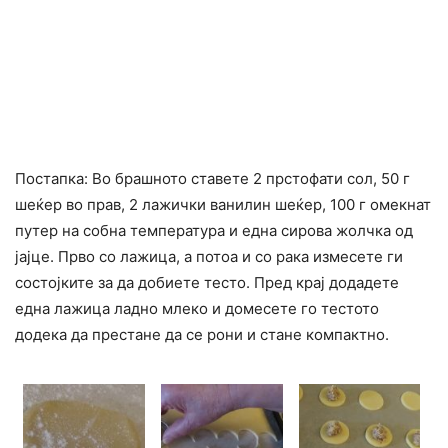
Постапка: Во брашното ставете 2 прстофати сол, 50 г
шеќер во прав, 2 лажички ванилин шеќер, 100 г омекнат
путер на собна температура и една сирова жолчка од
јајце. Прво со лажица, а потоа и со рака измесете ги
состојките за да добиете тесто. Пред крај додадете
една лажица ладно млеко и домесете го тестото
додека да престане да се рони и стане компактно.