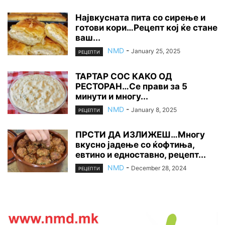
Највкусната пита со сирење и
готови кори…Рецепт кој ќе стане
ваш...
NMD
-
January 25, 2025
РЕЦЕПТИ
ТАРТАР СОС КАКО ОД
РЕСТОРАН…Се прави за 5
минути и многу...
NMD
-
January 8, 2025
РЕЦЕПТИ
ПРСТИ ДА ИЗЛИЖЕШ…Многу
вкусно јадење со ќофтиња,
евтино и едноставно, рецепт...
NMD
-
December 28, 2024
РЕЦЕПТИ