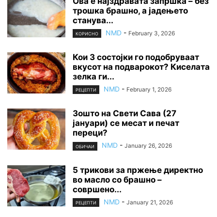
Ова е најздравата запршка – без
трошка брашно, а јадењето
станува...
NMD
-
February 3, 2026
КОРИСНО
Кои 3 состојки го подобруваат
вкусот на подварокот? Киселата
зелка ги...
NMD
-
February 1, 2026
РЕЦЕПТИ
Зошто на Свети Сава (27
јануари) се месат и печат
переци?
NMD
-
January 26, 2026
ОБИЧАИ
5 трикови за пржење директно
во масло со брашно –
совршено...
NMD
-
January 21, 2026
РЕЦЕПТИ