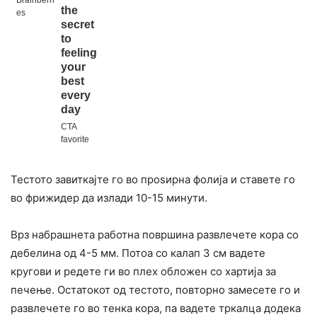
Тестото завиткајте го во проѕирна фолија и ставете го
во фрижидер да излади 10-15 минути.
Врз набрашнета работна површина развлечете кора со
дебелина од 4-5 мм. Потоа со калап 3 см вадете
кругови и редете ги во плех обложен со хартија за
печење. Остатокот од тестото, повторно замесете го и
развлечете го во тенка кора, па вадете тркалца додека