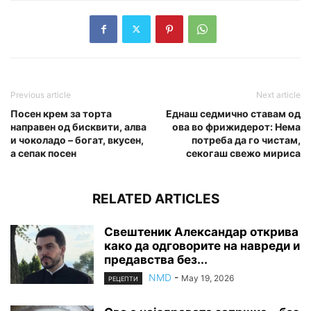
Previous article
Next article
Посен крем за торта
Еднаш седмично ставам од
направен од бисквити, алва
ова во фрижидерот: Нема
и чоколадо – богат, вкусен,
потреба да го чистам,
а сепак посен
секогаш свежо мириса
RELATED ARTICLES
Свештеник Александар открива
како да одговорите на навреди и
предавства без...
NMD
-
May 19, 2026
РЕЦЕПТИ