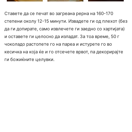
Ставете да се печат во загреана рерна на 160-170
степени околу 12-15 минути. Извадете ги од плехот (без
да ги допирате, само извлечете ги заедно со хартијата)
и оставете ги целосно да изладат. За тоа време, 50 г
чоколадо растопете го на пареа и истурете го во
кесичка на која ќе и го отсечете врвот, па декорирајте
ги божиќните целувки.