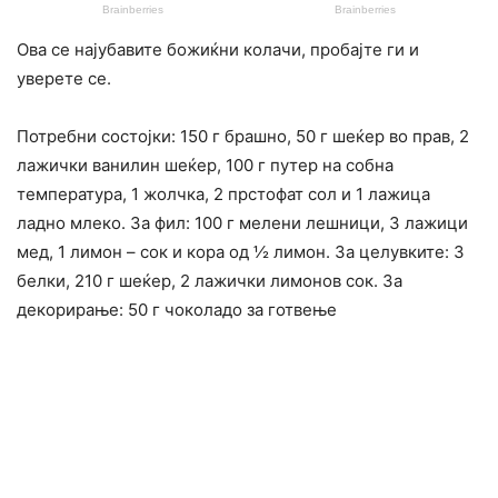
Ова се најубавите божиќни колачи, пробајте ги и
уверете се.
Потребни состојки: 150 г брашно, 50 г шеќер во прав, 2
лажички ванилин шеќер, 100 г путер на собна
температура, 1 жолчка, 2 прстофат сол и 1 лажица
ладно млеко. За фил: 100 г мелени лешници, 3 лажици
мед, 1 лимон – сок и кора од ½ лимон. За целувките: 3
белки, 210 г шеќер, 2 лажички лимонов сок. За
декорирање: 50 г чоколадо за готвење