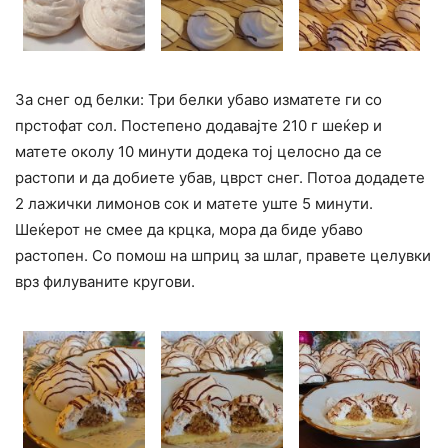
За снег од белки: Три белки убаво изматете ги со
прстофат сол. Постепено додавајте 210 г шеќер и
матете околу 10 минути додека тој целосно да се
растопи и да добиете убав, цврст снег. Потоа додадете
2 лажички лимонов сок и матете уште 5 минути.
Шеќерот не смее да крцка, мора да биде убаво
растопен. Со помош на шприц за шлаг, правете целувки
врз филуваните кругови.