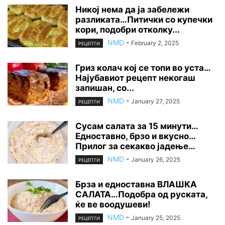
Никој нема да ја забележи
разликата…Питички со купечки
кори, подобри отколку...
NMD
-
February 2, 2025
РЕЦЕПТИ
Гриз колач кој се топи во уста…
Најубавиот рецепт некогаш
запишан, со...
NMD
-
January 27, 2025
РЕЦЕПТИ
Сусам салата за 15 минути…
Едноставно, брзо и вкусно…
Прилог за секакво јадење…
NMD
-
January 26, 2025
РЕЦЕПТИ
Брза и едноставна ВЛАШКА
САЛАТА…Подобра од руската,
ќе ве воодушеви!
NMD
-
January 25, 2025
РЕЦЕПТИ