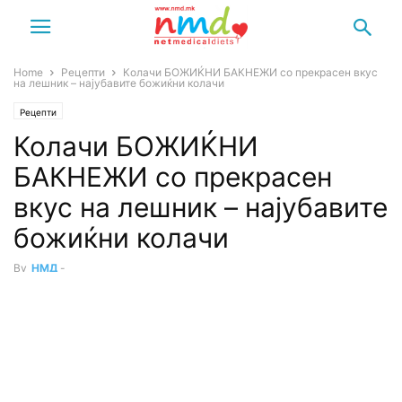
Home
Рецепти
Колачи БОЖИЌНИ БАКНЕЖИ со прекрасен вкус
на лешник – најубавите божиќни колачи
Рецепти
Колачи БОЖИЌНИ
БАКНЕЖИ со прекрасен
вкус на лешник – најубавите
божиќни колачи
By
НМД
-