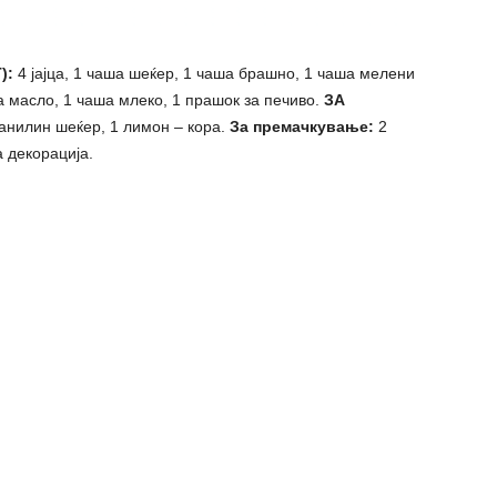
):
4 јајца, 1 чаша шеќер, 1 чаша брашно, 1 чаша мелени
а масло, 1 чаша млеко, 1 прашок за печиво.
ЗА
ванилин шеќер, 1 лимон – кора.
За премачкување:
2
 декорација.