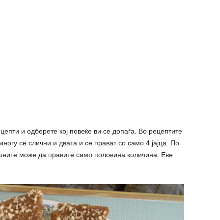
цепти и одберете кој повеќе ви се допаѓа. Во рецептите
ногу се слични и двата и се прават со само 4 јајца. По
шните може да правите само половина количина. Еве