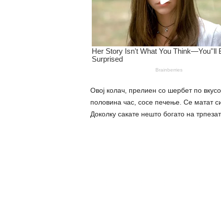
Овој колач, прелиен со шербет по вкусо
половина час, сосе печење. Се матат си
Доколку сакате нешто богато на трпезата