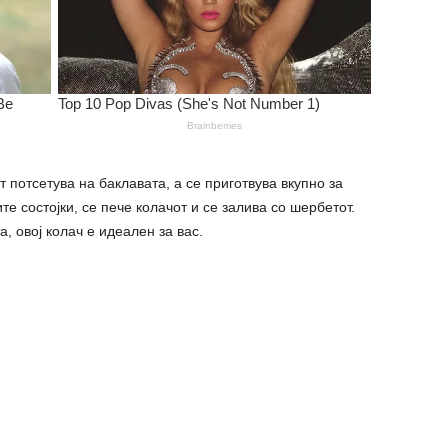
т потсетува на баклавата, а се приготвува вкупно за
те состојки, се пече колачот и се залива со шербетот.
, овој колач е идеален за вас.