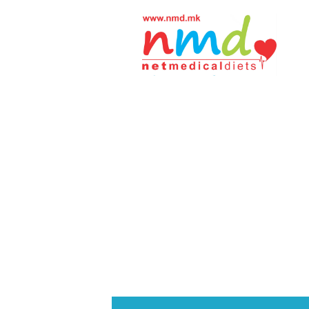
Н
М
Д