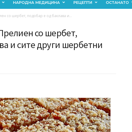
НАРОДНА МЕДИЦИНА
РЕЦЕПТИ
ОСТАНАТО
ен со шербет, подобар е од баклава и...
Прелиен со шербет,
ва и сите други шербетни