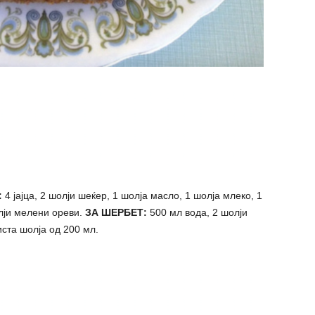
:
4 јајца, 2 шолји шеќер, 1 шолја масло, 1 шолја млеко, 1
олји мелени ореви.
ЗА ШЕРБЕТ:
500 мл вода, 2 шолји
иста шолја од 200 мл.