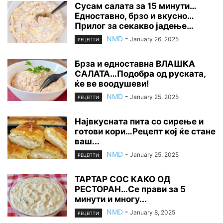
Сусам салата за 15 минути…
Едноставно, брзо и вкусно…
Прилог за секакво јадење…
NMD
-
January 26, 2025
РЕЦЕПТИ
Брза и едноставна ВЛАШКА
САЛАТА…Подобра од руската,
ќе ве воодушеви!
NMD
-
January 25, 2025
РЕЦЕПТИ
Највкусната пита со сирење и
готови кори…Рецепт кој ќе стане
ваш...
NMD
-
January 25, 2025
РЕЦЕПТИ
ТАРТАР СОС КАКО ОД
РЕСТОРАН…Се прави за 5
минути и многу...
NMD
-
January 8, 2025
РЕЦЕПТИ