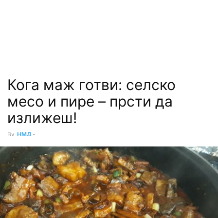
Кога маж готви: селско
месо и пире – прсти да
излижеш!
By
НМД
-