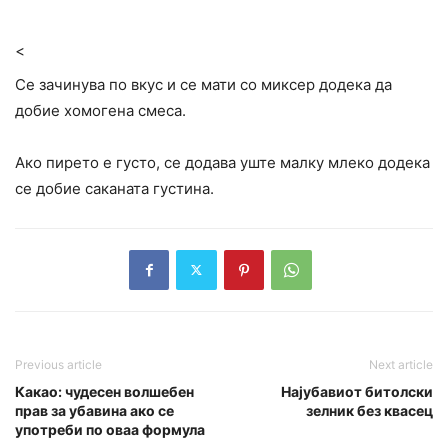
<
Се зачинува по вкус и се мати со миксер додека да
добие хомогена смеса.
Ако пирето е густо, се додава уште малку млеко додека
се добие саканата густина.
Previous article
Next article
Какао: чудесен волшебен
Најубавиот битолски
прав за убавина ако се
зелник без квасец
употреби по оваа формула