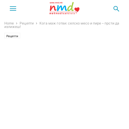
Home
Рецепти
Кога маж готви: селско месо и пире – прсти да
излижеш!
Рецепти