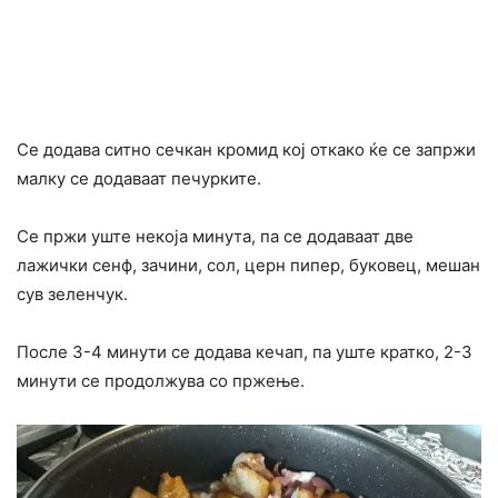
Се додава ситно сечкан кромид кој откако ќе се запржи
малку се додаваат печурките.
Се пржи уште некоја минута, па се додаваат две
лажички сенф, зачини, сол, церн пипер, буковец, мешан
сув зеленчук.
После 3-4 минути се додава кечап, па уште кратко, 2-3
минути се продолжува со пржење.