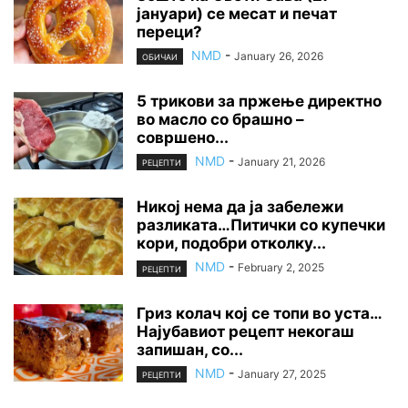
јануари) се месат и печат
переци?
NMD
-
January 26, 2026
ОБИЧАИ
5 трикови за пржење директно
во масло со брашно –
совршено...
NMD
-
January 21, 2026
РЕЦЕПТИ
Никој нема да ја забележи
разликата…Питички со купечки
кори, подобри отколку...
NMD
-
February 2, 2025
РЕЦЕПТИ
Гриз колач кој се топи во уста…
Најубавиот рецепт некогаш
запишан, со...
NMD
-
January 27, 2025
РЕЦЕПТИ