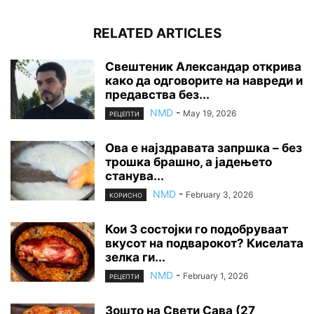
RELATED ARTICLES
Свештеник Александар открива
како да одговорите на навреди и
предавства без...
NMD
-
May 19, 2026
РЕЦЕПТИ
Ова е најздравата запршка – без
трошка брашно, а јадењето
станува...
NMD
-
February 3, 2026
КОРИСНО
Кои 3 состојки го подобруваат
вкусот на подварокот? Киселата
зелка ги...
NMD
-
February 1, 2026
РЕЦЕПТИ
Зошто на Свети Сава (27