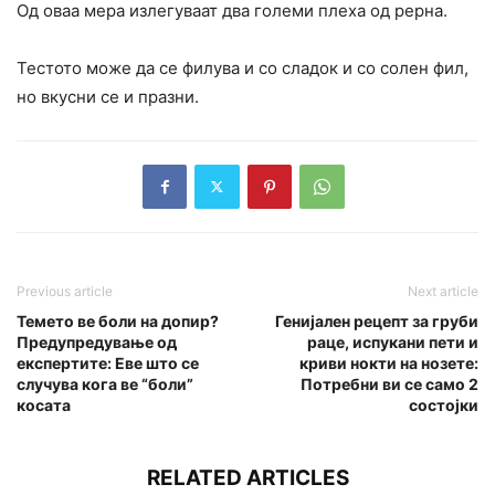
Од оваа мера излегуваат два големи плеха од рерна.
Тестото може да се филува и со сладок и со солен фил,
но вкусни се и празни.
Previous article
Next article
Темето ве боли на допир?
Генијален рецепт за груби
Предупредување од
раце, испукани пети и
експертите: Еве што се
криви нокти на нозете:
случува кога ве “боли”
Потребни ви се само 2
косата
состојки
RELATED ARTICLES