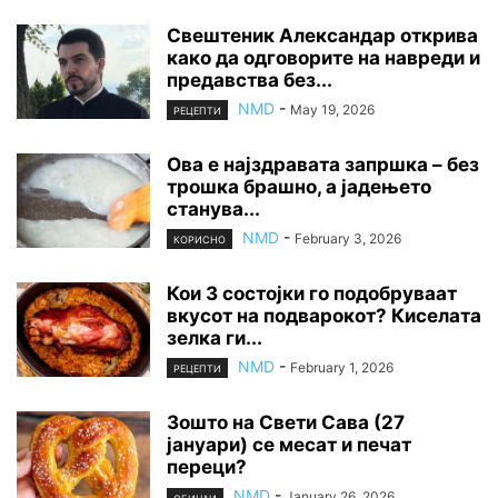
Свештеник Александар открива
како да одговорите на навреди и
предавства без...
NMD
-
May 19, 2026
РЕЦЕПТИ
Ова е најздравата запршка – без
трошка брашно, а јадењето
станува...
NMD
-
February 3, 2026
КОРИСНО
Кои 3 состојки го подобруваат
вкусот на подварокот? Киселата
зелка ги...
NMD
-
February 1, 2026
РЕЦЕПТИ
Зошто на Свети Сава (27
јануари) се месат и печат
переци?
NMD
-
January 26, 2026