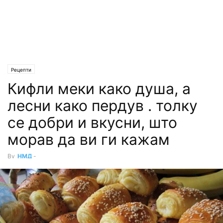
Рецепти
Кифли меки како душа, а
лесни како пердув . толку
се добри и вкусни, што
морав да ви ги кажам
By
НМД
-