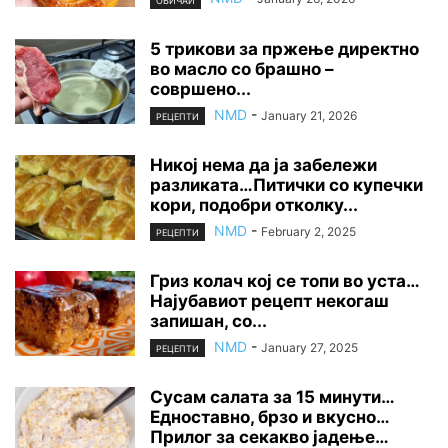
ОБИЧАИ
5 трикови за пржење директно
во масло со брашно –
совршено...
NMD
-
January 21, 2026
РЕЦЕПТИ
Никој нема да ја забележи
разликата…Питички со купечки
кори, подобри отколку...
NMD
-
February 2, 2025
РЕЦЕПТИ
Гриз колач кој се топи во уста…
Најубавиот рецепт некогаш
запишан, со...
NMD
-
January 27, 2025
РЕЦЕПТИ
Сусам салата за 15 минути…
Едноставно, брзо и вкусно…
Прилог за секакво јадење…