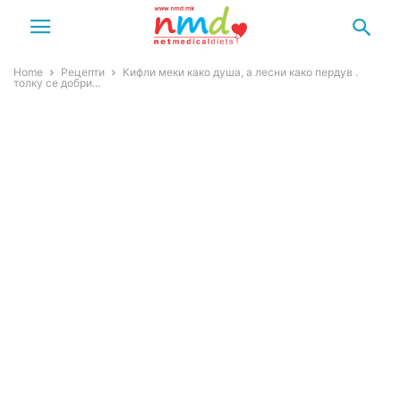
Home
Рецепти
Кифли меки како душа, а лесни како пердув .
толку се добри...