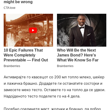
Активирајте го квасецот со 200 мл топло млеко, шеќер
и лажичка брашно. Додадете ги останатите состојки и
замесете меко тесто. Оставете го на топло да се удвои.
Надојденото тесто поделете го на 4 дела.
Посебно соединете маст, жолчки и брашно, па добро