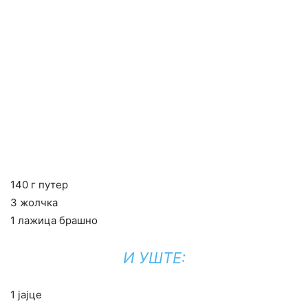
140 г путер
3 жолчка
1 лажица брашно
И УШТЕ:
1 јајце