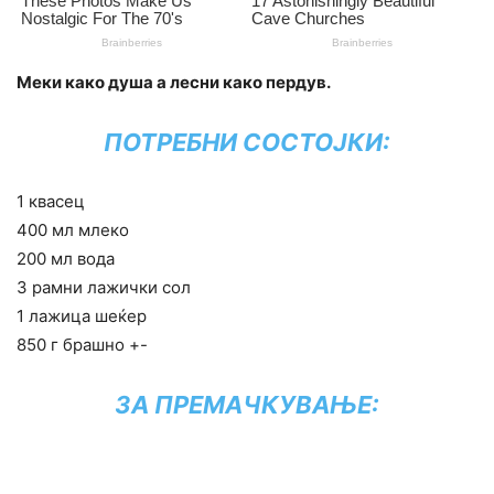
Меки како душа а лесни како пердув.
ПОТРЕБНИ СОСТОЈКИ:
1 квасец
400 мл млеко
200 мл вода
3 рамни лажички сол
1 лажица шеќер
850 г брашно +-
ЗА ПРЕМАЧКУВАЊЕ: