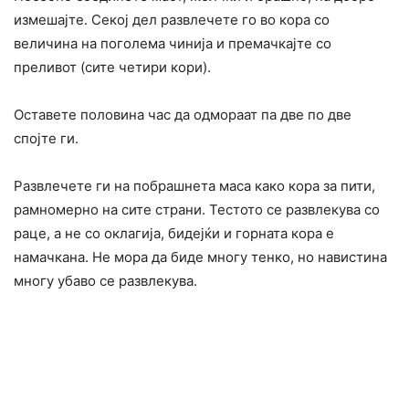
измешајте. Секој дел развлечете го во кора со
величина на поголема чинија и премачкајте со
преливот (сите четири кори).
Оставете половина час да одмораат па две по две
спојте ги.
Развлечете ги на побрашнета маса како кора за пити,
рамномерно на сите страни. Тестото се развлекува со
раце, а не со оклагија, бидејќи и горната кора е
намачкана. Не мора да биде многу тенко, но навистина
многу убаво се развлекува.