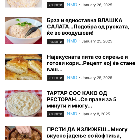
NMD
-
January 26, 2025
РЕЦЕПТИ
Брза и едноставна ВЛАШКА
САЛАТА…Подобра од руската,
ќе ве воодушеви!
NMD
-
January 25, 2025
РЕЦЕПТИ
Највкусната пита со сирење и
готови кори…Рецепт кој ќе стане
ваш...
NMD
-
January 25, 2025
РЕЦЕПТИ
ТАРТАР СОС КАКО ОД
РЕСТОРАН…Се прави за 5
минути и многу...
NMD
-
January 8, 2025
РЕЦЕПТИ
ПРСТИ ДА ИЗЛИЖЕШ…Многу
вкусно јадење со ќофтиња,