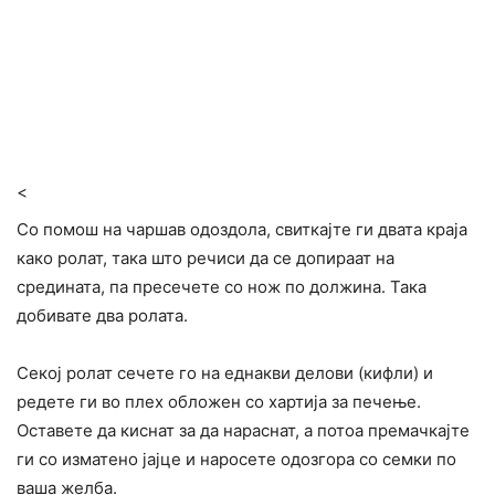
<
Со помош на чаршав одоздола, свиткајте ги двата краја
како ролат, така што речиси да се допираат на
средината, па пресечете со нож по должина. Така
добивате два ролата.
Секој ролат сечете го на еднакви делови (кифли) и
редете ги во плех обложен со хартија за печење.
Оставете да киснат за да нараснат, а потоа премачкајте
ги со изматено јајце и наросете одозгора со семки по
ваша желба.