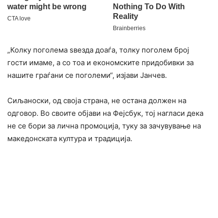
„Колку поголема ѕвезда доаѓа, толку поголем број
гости имаме, а со тоа и економските придобивки за
нашите граѓани се поголеми“, изјави Јанчев.
Сиљаноски, од своја страна, не остана должен на
одговор. Во своите објави на Фејсбук, тој нагласи дека
не се бори за лична промоција, туку за зачувување на
македонската култура и традиција.