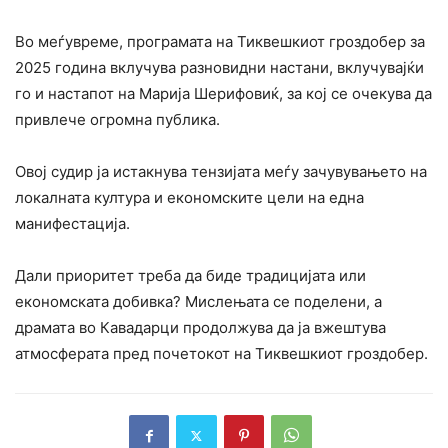
Во меѓувреме, програмата на Тиквешкиот гроздобер за
2025 година вклучува разновидни настани, вклучувајќи
го и настапот на Марија Шерифовиќ, за кој се очекува да
привлече огромна публика.
Овој судир ја истакнува тензијата меѓу зачувувањето на
локалната култура и економските цели на една
манифестација.
Дали приоритет треба да биде традицијата или
економската добивка? Мислењата се поделени, а
драмата во Кавадарци продолжува да ја вжештува
атмосферата пред почетокот на Тиквешкиот гроздобер.