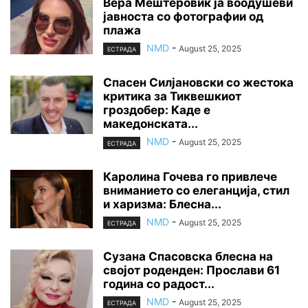
Вера Мештеровиќ ја воодушеви
јавноста со фотографии од
плажа
NMD
-
August 25, 2025
ЕСТРАДА
Спасен Силјановски со жестока
критика за Тиквешкиот
гроздобер: Каде е
македонската...
NMD
-
August 25, 2025
ЕСТРАДА
Каролина Гочева го привлече
вниманието со елеганција, стил
и харизма: Блесна...
NMD
-
August 25, 2025
ЕСТРАДА
Сузана Спасовска блесна на
својот роденден: Прослави 61
година со радост...
NMD
-
August 25, 2025
ЕСТРАДА