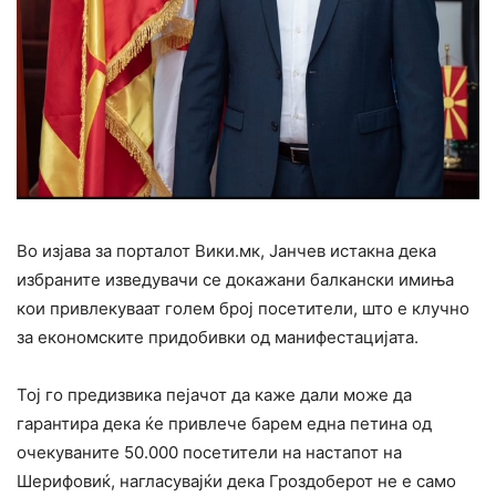
Во изјава за порталот Вики.мк, Јанчев истакна дека
избраните изведувачи се докажани балкански имиња
кои привлекуваат голем број посетители, што е клучно
за економските придобивки од манифестацијата.
Тој го предизвика пејачот да каже дали може да
гарантира дека ќе привлече барем една петина од
очекуваните 50.000 посетители на настапот на
Шерифовиќ, нагласувајќи дека Гроздоберот не е само