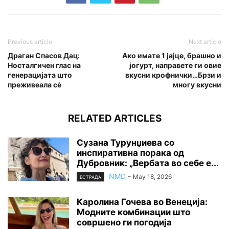
Previous article
Next article
Драган Спасов Дац:
Ако имате 1 јајце, брашно и
Носталгичен глас на
јогурт, направете ги овие
генерацијата што
вкусни крофнички…Брзи и
преживеала сѐ
многу вкусни
RELATED ARTICLES
Сузана Турунџиева со
инспиративна порака од
Дубровник: „Вербата во себе е...
NMD
-
May 18, 2026
ЕСТРАДА
Каролина Гочева во Венеција:
Модните комбинации што
совршено ги погодија