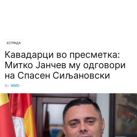
ЕСТРАДА
Кавадарци во пресметка:
Митко Јанчев му одговори
на Спасен Сиљановски
By
NMD
-