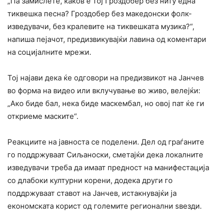
„Па замислете, каков е тој Гроздобер без ниту една
тиквешка песна? Гроздобер без македонски фолк-
изведувачи, без кралевите на тиквешката музика?“,
напиша пејачот, предизвикувајќи лавина од коментари
на социјалните мрежи.
Тој најави дека ќе одговори на предизвикот на Јанчев
во форма на видео или вклучување во живо, велејќи:
„Ако биде бал, нека биде маскембал, но овој пат ќе ги
откриеме маските“.
Реакциите на јавноста се поделени. Дел од граѓаните
го поддржуваат Сиљаноски, сметајќи дека локалните
изведувачи треба да имаат предност на манифестација
со длабоки културни корени, додека други го
поддржуваат ставот на Јанчев, истакнувајќи ја
економската корист од големите регионални ѕвезди.