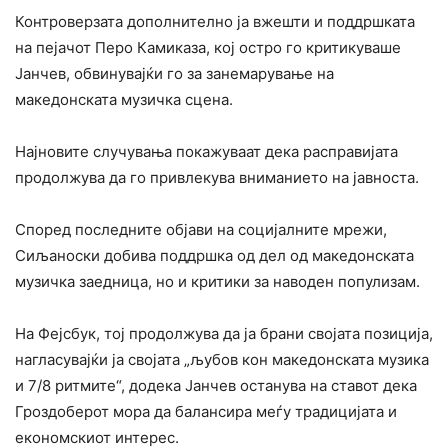
Контроверзата дополнително ја вжешти и поддршката
на пејачот Перо Камиказа, кој остро го критикуваше
Јанчев, обвинувајќи го за занемарување на
македонската музичка сцена.
Најновите случувања покажуваат дека расправијата
продолжува да го привлекува вниманието на јавноста.
Според последните објави на социјалните мрежи,
Сиљаноски добива поддршка од дел од македонската
музичка заедница, но и критики за наводен популизам.
На Фејсбук, тој продолжува да ја брани својата позиција,
нагласувајќи ја својата „љубов кон македонската музика
и 7/8 ритмите“, додека Јанчев останува на ставот дека
Гроздоберот мора да балансира меѓу традицијата и
економскиот интерес.