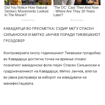
КАВАДАРЦИ ВО ПРЕСМЕТКА: СУДИР МЕЃУ СПАСЕН
СИЉАНОСКИ И МИТКО ЈАНЧЕВ ПОРАДИ ТИКВЕШКИОТ
ГРОЗДОБЕР
Контроверзата околу годинешниот Тиквешки гроздобер
во Кавадарци достигна точка на вриење откако
познатиот македонски фолк-пејач Спасен Сиљаноски и
градоначалникот на Кавадарци, Митко Јанчев, влегоа
во јавна расправија за изборот на изведувачи на
манифестацијата.