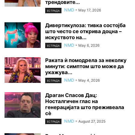
трендовите...
NMD
-
May 17, 2026
ЕСТРАДА
Дивертикулоза: тивка состојба
што често се открива доцна –
искуството на...
NMD
-
May 6, 2026
ЕСТРАДА
Раката ѝ помодрела за неколку
минути: симптом што може да
укажува...
NMD
-
May 4, 2026
ЕСТРАДА
Драган Спасов Дац:
Носталгичен глас на
генерацијата што преживеала
сѐ
NMD
-
August 27, 2025
ЕСТРАДА