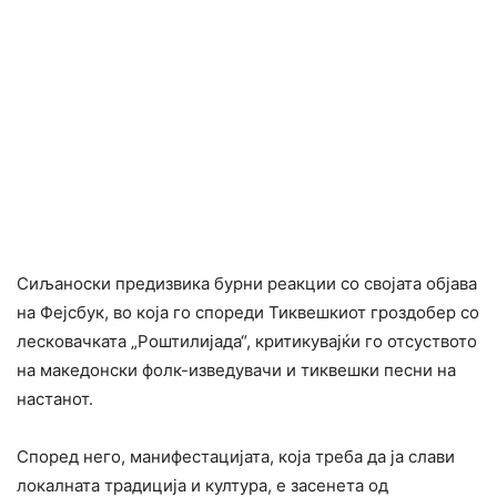
Сиљаноски предизвика бурни реакции со својата објава
на Фејсбук, во која го спореди Тиквешкиот гроздобер со
лесковачката „Роштилијада“, критикувајќи го отсуството
на македонски фолк-изведувачи и тиквешки песни на
настанот.
Според него, манифестацијата, која треба да ја слави
локалната традиција и култура, е засенета од