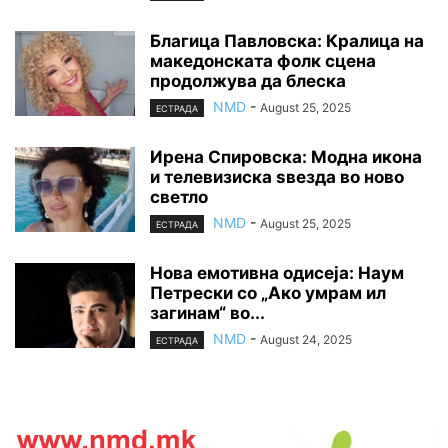
Благица Павловска: Кралица на
македонската фолк сцена
продолжува да блеска
NMD
-
August 25, 2025
ЕСТРАДА
Ирена Спировска: Модна икона
и телевизиска ѕвезда во ново
светло
NMD
-
August 25, 2025
ЕСТРАДА
Нова емотивна одисеја: Наум
Петрески со „Ако умрам ил
загинам“ во...
NMD
-
August 24, 2025
ЕСТРАДА