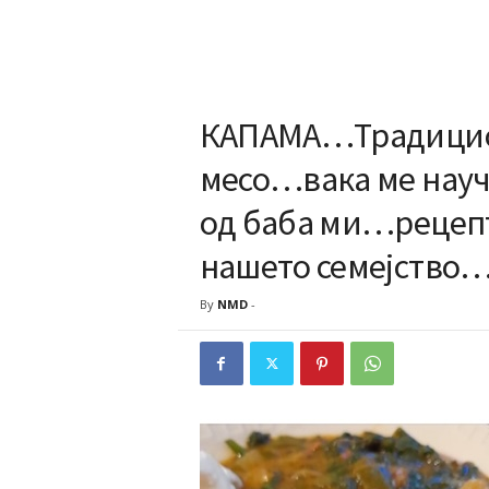
КАПАМА…Традицион
месо…вака ме научи
од баба ми…рецепт 
нашето семејство
By
NMD
-