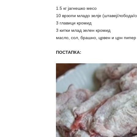
1.5 кг јагнешко месо
10 врзопи младо зелје (штавеј/лобода/с
3 главици кромид
3 китки млад зелен кромид
масло, сол, брашно, црвен и црн пипер
ПОСТАПКА: