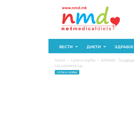
Н
М
Д
ВЕСТИ
ДИЕТИ
ЗДРАВЈЕ
Home
Супи и чорби
КАПАМА…Традицион
таа научила од...
СУПИ И ЧОРБИ