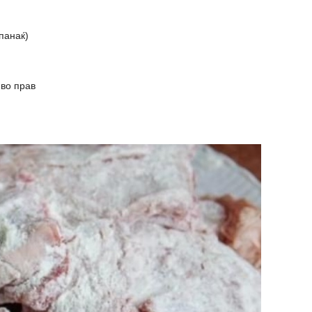
панаќ)
 во прав