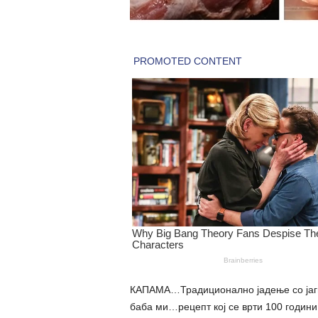
КАПАМА…Традиционално јадење со јагн
баба ми…рецепт кој се врти 100 годин