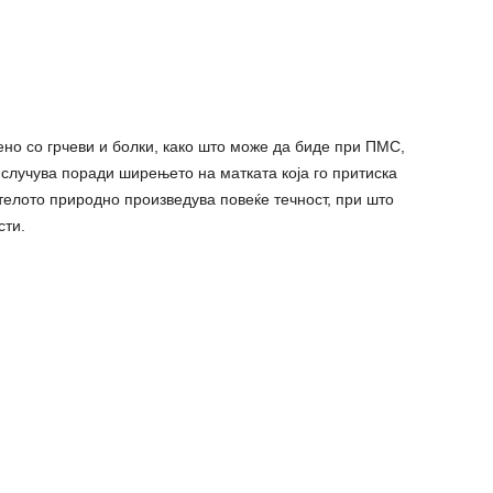
но со грчеви и болки, како што може да биде при ПМС,
 случува поради ширењето на матката која го притиска
телото природно произведува повеќе течност, при што
сти.