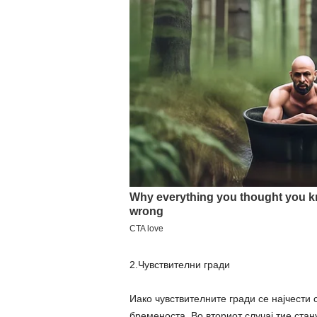
2.Чувствителни гради
Иако чувствителните гради се најчести
бременоста. Во вториот случај тие стан