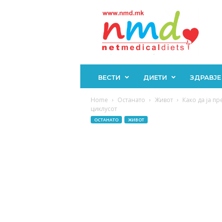
Н
М
Д
ВЕСТИ
ДИЕТИ
ЗДРАВЈЕ
Home
Останато
Живот
Како да ја п
циклусот
ОСТАНАТО
ЖИВОТ