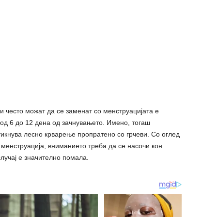
и често можат да се заменат со менструацијата е
од 6 до 12 дена од зачнувањето. Имено, тогаш
тикнува лесно крварење пропратено со грчеви. Со оглед
 менструација, вниманието треба да се насочи кон
случај е значително помала.