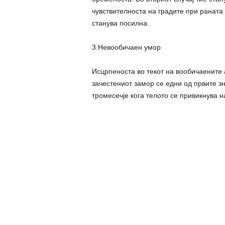
чувствителноста на градите при раната
станува посилна.
3.Невообичаен умор
Исцрпеноста во текот на вообичаените 
зачестениот замор се едни од првите зн
тромесечје кога телото се привикнува 