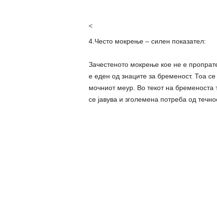
<
4.Често мокрење – силен показател:
Зачестеното мокрење кое не е пропрате
е еден од знаците за бременост. Тоа се
мочниот меур. Во текот на бременоста 
се јавува и зголемена потреба од течно