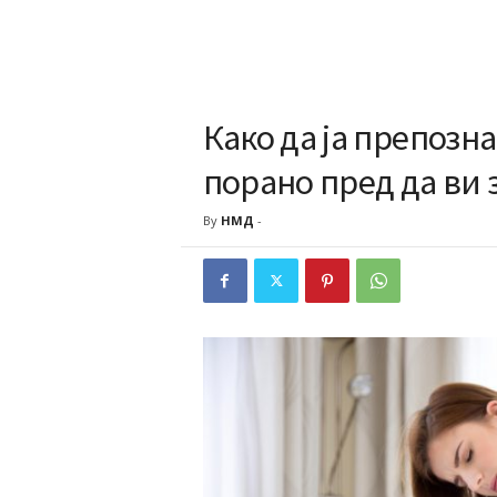
Како да ја препозн
порано пред да ви 
By
НМД
-