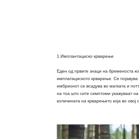
1.Имплантациско крварење
Еден од првите знаци на бременоста ко
имплатациското крварење. Се појавува 
ембрионот се всадува во матката и пот
на тоа што сите симптоми укажуваат на
количината на крварењето која во овој 