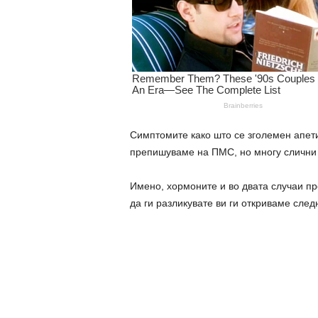
Симптомите како што се зголемен апетит
препишуваме на ПМС, но многу слични п
Имено, хормоните и во двата случаи пр
да ги разликувате ви ги откриваме след