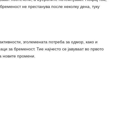
 бременост не престанува после неколку дена, туку
активности, зголемената потреба за одмор, како и
аци за бременост. Тие најчесто се јавуваат во првото
на новите промени.