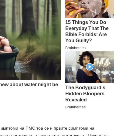
 симптоми на ПМС тоа се и првите симптоми на
уваат поотечени, а ауеролите потемнуваат. Покрај тоа,