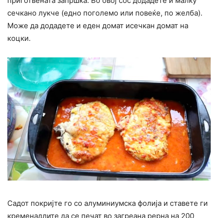
приготвената запршка. Во овој сос додадете и малку
сечкано лукче (едно поголемо или повеќе, по желба).
Може да додадете и еден домат исечкан домат на
коцки.
Садот покријте го со алуминиумска фолија и ставете ги
кременадлите да се печат во загреана рерна на 200