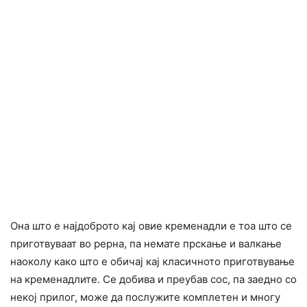
Она што е најдоброто кај овие кременадли е тоа што се
приготвуваат во рерна, па немате прскање и валкање
наоколу како што е обичај кај класичното приготвување
на кременадлите. Се добива и преубав сос, па заедно со
некој прилог, може да послужите комплетен и многу