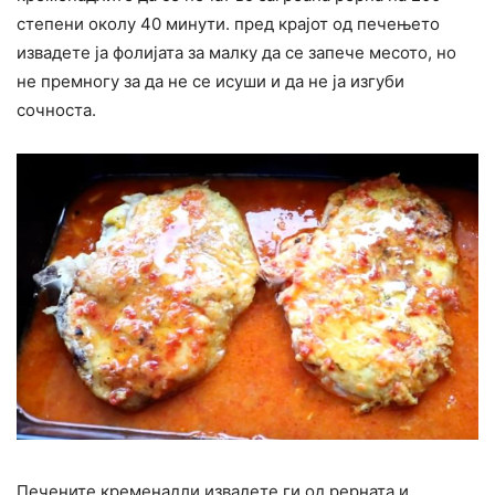
степени околу 40 минути. пред крајот од печењето
извадете ја фолијата за малку да се запече месото, но
не премногу за да не се исуши и да не ја изгуби
сочноста.
Печените кременадли извадете ги од рерната и