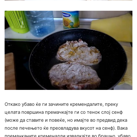
Откако убаво ќе ги зачините кремендалите, преку
целата површина премачкајте ги со тенок слој сенф
(може да ставите и повеќе, но имајте во предвид дека
после печењето ќе преовладува вкусот на сенф). Вака
премачканите кременадли извалкајте во брашно, убаво