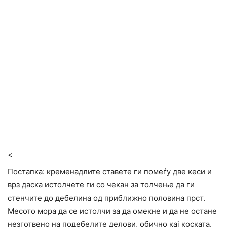
<
Постапка: кременадлите ставете ги помеѓу две кеси и
врз даска истолчете ги со чекан за толчење да ги
стенчите до дебелина од приближно половина прст.
Месото мора да се истолчи за да омекне и да не остане
незготвено на подебелите делови, обично кај коската.