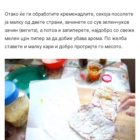
Отако ќе ги обработите кременадлите, секоја посолете
ја малку од двете страни, зачинете со сув зеленчуков
зачин (вегета), а потоа и запиперете, најдобро со свеже
мелен црн пипер за да добие убава арома. По желба
ставете и малку кари и добро протријте го месото.