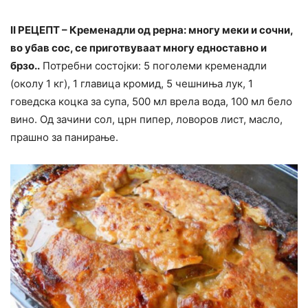
II РЕЦЕПТ – Кременадли од рерна: многу меки и сочни,
во убав сос, се приготвуваат многу едноставно и
брзо..
Потребни состојки: 5 поголеми кременадли
(околу 1 кг), 1 главица кромид, 5 чешниња лук, 1
говедска коцка за супа, 500 мл врела вода, 100 мл бело
вино. Од зачини сол, црн пипер, ловоров лист, масло,
прашно за панирање.