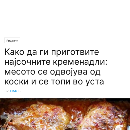
Рецепти
Како да ги приготвите
најсочните кременадли:
месото се одвојува од
коски и се топи во уста
By
НМД
-