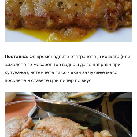
Постапка:
Од кременадлите отстранете ја коската (или
замолете го месарот тоа веднаш да го направи при
купување), истенчете ги со чекан за чукање месо,
посолете и ставете црн пипер по вкус.