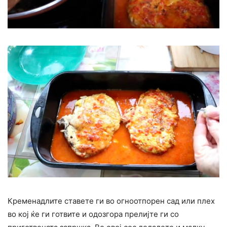
Кременадлите ставете ги во огноотпорен сад или плех
во кој ќе ги готвите и одозгора прелијте ги со