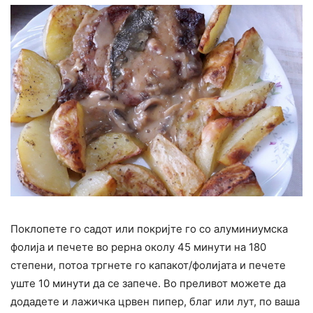
Поклопете го садот или покријте го со алуминиумска
фолија и печете во рерна околу 45 минути на 180
степени, потоа тргнете го капакот/фолијата и печете
уште 10 минути да се запече. Во преливот можете да
додадете и лажичка црвен пипер, благ или лут, по ваша