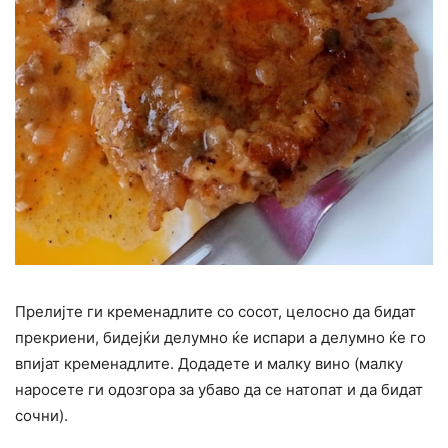
Прелијте ги кременадлите со сосот, целосно да бидат
прекриени, бидејќи делумно ќе испари а делумно ќе го
впијат кременадлите. Додадете и малку вино (малку
наросете ги одозгора за убаво да се натопат и да бидат
сочни).