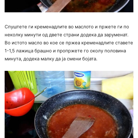
Спуштете ги кременадлите во маслото и пржете ги по
неколку минути од двете страни додека да заруменат.
Во истото масло во кое се пржеа кременадлите ставете
1-1,5 лажица брашно и пропржете го околу половина
минута, додека малку да ја смени бојата.