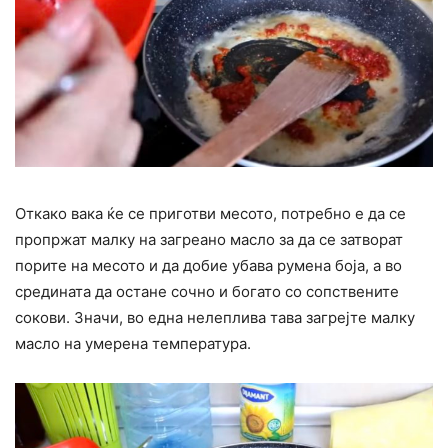
Откако вака ќе се приготви месото, потребно е да се
пропржат малку на загреано масло за да се затворат
порите на месото и да добие убава румена боја, а во
средината да остане сочно и богато со сопствените
сокови. Значи, во една нелеплива тава загрејте малку
масло на умерена температура.