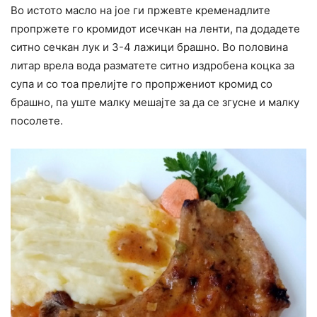
Во истото масло на јое ги пржевте кременадлите
пропржете го кромидот исечкан на ленти, па додадете
ситно сечкан лук и 3-4 лажици брашно. Во половина
литар врела вода разматете ситно издробена коцка за
супа и со тоа прелијте го пропржениот кромид со
брашно, па уште малку мешајте за да се згусне и малку
посолете.