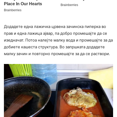
Додадете една лажичка црвена зачинска пиперка во
прав и една лажица ајвар, па добро промешајте да се
изедначат. Потоа налејте малку вода и промешајте за да
добиете кашеста структура. Во запршката додадете
малку зачин и повторно промешајте за да се раствори.