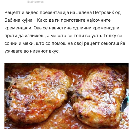
Рецепт и видео презентација на Јелена Петровиќ од
Бабина кујна – Како да ги приготвите најсочните
кремендали. Ова се навистина одлични кременадли,
прсти да излижеш, а месото се топи во уста. Толку се
сочни и меки, што со помош на овој рецепт секогаш ќе
уживате во нивниот вкус.