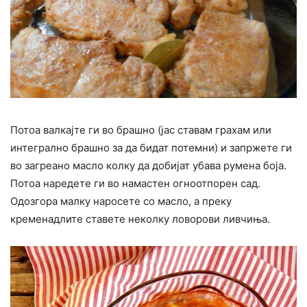
Потоа валкајте ги во брашно (јас ставам грахам или
интегрално брашно за да бидат потемни) и запржете ги
во загреано масло колку да добијат убава румена боја.
Потоа наредете ги во намастен огноотпорен сад.
Одозгора малку наросете со масло, а преку
кременадлите ставете неколку ловорови ливчиња.