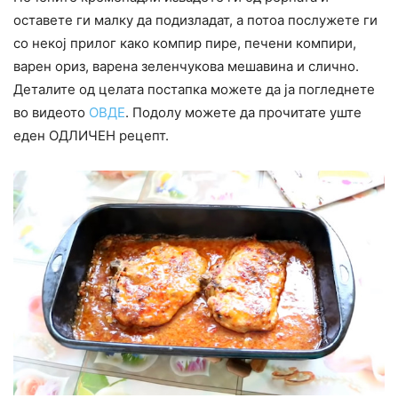
оставете ги малку да подизладат, а потоа послужете ги
со некој прилог како компир пире, печени компири,
варен ориз, варена зеленчукова мешавина и слично.
Деталите од целата постапка можете да ја погледнете
во видеото
ОВДЕ
. Подолу можете да прочитате уште
еден ОДЛИЧЕН рецепт.