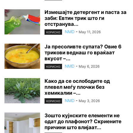
Измешајте детергент и паста за
заби: Евтин трик што ги
отстранува...
NMD
-
May 11, 2026
КОРИСНО
Ја пресоливте супата? Овие 6
трикови веднаш го враќаат
вкусот –...
NMD
-
May 6, 2026
КОРИСНО
Како да се ослободите од
плевел меѓу плочки без
хемикалии –...
NMD
-
May 3, 2026
КОРИСНО
Зошто кујнските елементи не
одат до плафонот? Скриените
причини што влијаат...