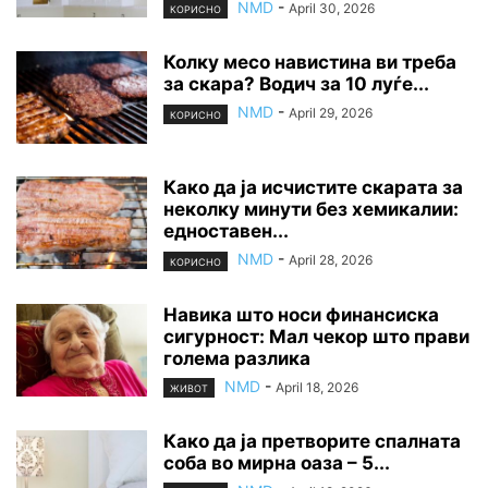
NMD
-
April 30, 2026
КОРИСНО
Колку месо навистина ви треба
за скара? Водич за 10 луѓе...
NMD
-
April 29, 2026
КОРИСНО
Како да ја исчистите скарата за
неколку минути без хемикалии:
едноставен...
NMD
-
April 28, 2026
КОРИСНО
Навика што носи финансиска
сигурност: Мал чекор што прави
голема разлика
NMD
-
April 18, 2026
ЖИВОТ
Како да ја претворите спалната
соба во мирна оаза – 5...