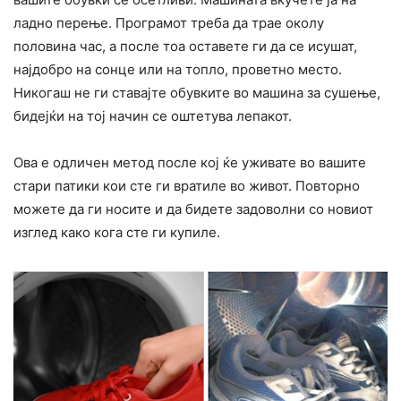
ладно перење. Програмот треба да трае околу
половина час, а после тоа оставете ги да се исушат,
најдобро на сонце или на топло, проветно место.
Никогаш не ги ставајте обувките во машина за сушење,
бидејќи на тој начин се оштетува лепакот.
Ова е одличен метод после кој ќе уживате во вашите
стари патики кои сте ги вратиле во живот. Повторно
можете да ги носите и да бидете задоволни со новиот
изглед како кога сте ги купиле.