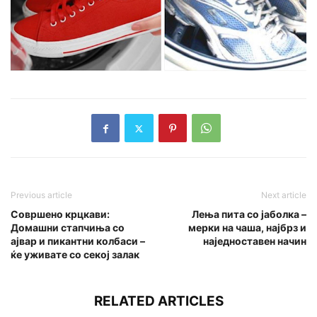
Previous article
Next article
Совршено крцкави:
Лења пита со јаболка –
Домашни стапчиња со
мерки на чаша, најбрз и
ајвар и пикантни колбаси –
наједноставен начин
ќе уживате со секој залак
RELATED ARTICLES