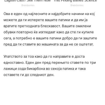
Ова е еден од најлесните и најдобрите начини на кој
можете да ги исперете вашите патики и да им ја
вратите претходната блескавост. Вашите омилени
обувки повторно ќе изгледаат како да сте ги купиле
сега, а потребно е вашите патики добро да ги заштите
пред да ги ставите во машината за да не се оштетат.
Упатството за тоа како да го направите е доста
едноставно. Еден ден пред перењето ставете по три
лажици сода бикарбона во секоја патика и така
оставете ги до следниот ден.