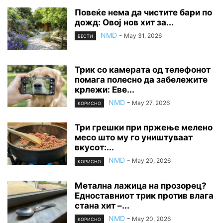
Повеќе нема да чистите бари по
дожд: Овој нов хит за...
NMD
-
May 31, 2026
ВЕСТИ
Трик со камерата од телефонот
помага полесно да забележите
крлежи: Еве...
NMD
-
May 27, 2026
КОРИСНО
Три грешки при пржење мелено
месо што му го уништуваат
вкусот:...
NMD
-
May 20, 2026
КОРИСНО
Метална лажица на прозорец?
Едноставниот трик против влага
стана хит –...
NMD
-
May 20, 2026
КОРИСНО