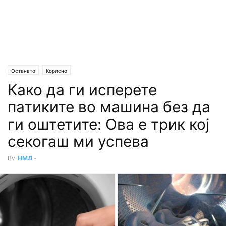
Останато
Корисно
Како да ги исперете
патиките во машина без да
ги оштетите: Ова е трик кој
секогаш ми успева
By
НМД
-