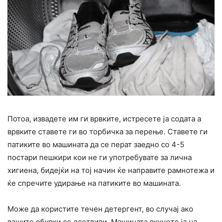
Потоа, извадете им ги врвките, истресете ја содата а
врвките ставете ги во торбичка за перење. Ставете ги
патиките во машината да се перат заедно со 4-5
постари пешкири кои не ги употребувате за лична
хигиена, бидејќи на тој начин ќе направите рамнотежа и
ќе спречите удирање на патиките во машината.
Може да користите течен детергент, во случај ако
вашите обувки се осетливи. Машината вкучете ја на