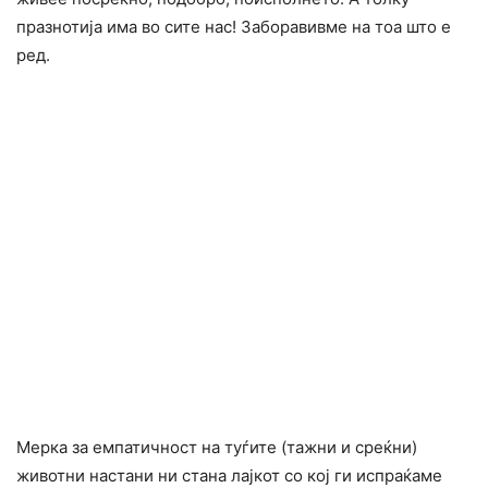
празнотија има во сите нас! Заборавивме на тоа што е
ред.
Мерка за емпатичност на туѓите (тажни и среќни)
животни настани ни стана лајкот со кој ги испраќаме