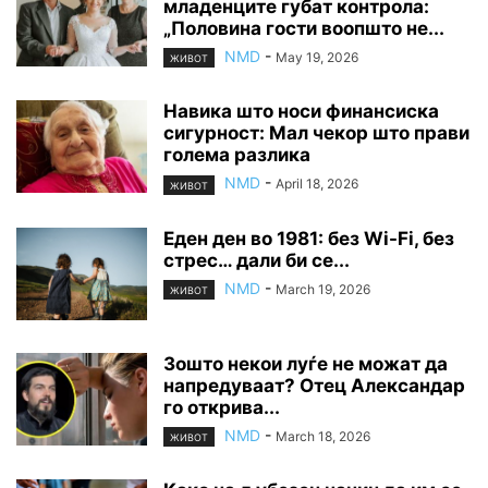
младенците губат контрола:
„Половина гости воопшто не...
NMD
-
May 19, 2026
ЖИВОТ
Навика што носи финансиска
сигурност: Мал чекор што прави
голема разлика
NMD
-
April 18, 2026
ЖИВОТ
Еден ден во 1981: без Wi-Fi, без
стрес… дали би се...
NMD
-
March 19, 2026
ЖИВОТ
Зошто некои луѓе не можат да
напредуваат? Отец Александар
го открива...
NMD
-
March 18, 2026
ЖИВОТ