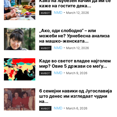
Како на љубезен начин да им се
каже на гостите дека...
NMD
-
March 12, 2026
ЖИВОТ
„Ако, оди слободно“ – или
можеби не? Урнебесна анализа
на машко-женската...
NMD
-
March 12, 2026
ЖИВОТ
Каде во светот владее најголем
мир? Овие 5 држави се меѓу...
NMD
-
March 9, 2026
ЖИВОТ
6 семејни навики од Југославија
што денес им изгледаат чудни
на...
NMD
-
March 6, 2026
ЖИВОТ