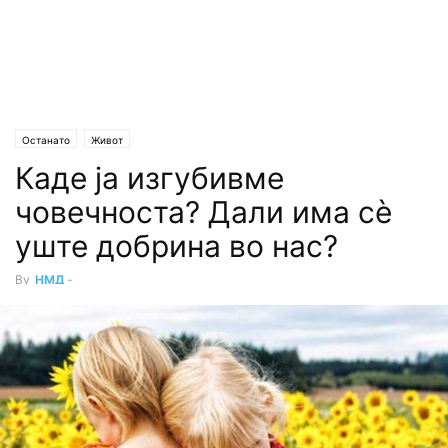
Останато
Живот
Каде ја изгубивме
човечноста? Дали има сè
уште добрина во нас?
By
НМД
-