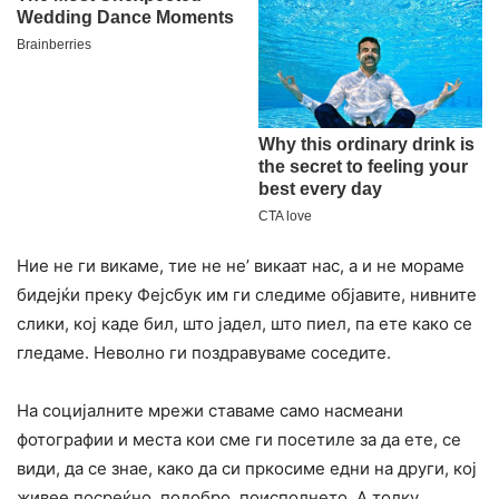
Ние не ги викаме, тие не не’ викаат нас, а и не мораме
бидејќи преку Фејсбук им ги следиме објавите, нивните
слики, кој каде бил, што јадел, што пиел, па ете како се
гледаме. Неволно ги поздравуваме соседите.
На социјалните мрежи ставаме само насмеани
фотографии и места кои сме ги посетиле за да ете, се
види, да се знае, како да си пркосиме едни на други, кој
живее посреќно, подобро, поисполнето. А толку