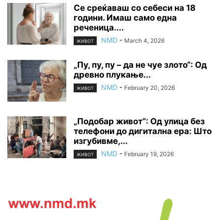
Се среќаваш со себеси на 18
години. Имаш само една
реченица....
NMD
-
March 4, 2026
ЖИВОТ
„Пу, пу, пу – да не чуе злото“: Од
древно плукање...
NMD
-
February 20, 2026
ЖИВОТ
„Подобар живот“: Од улица без
телефони до дигитална ера: Што
изгубивме,...
NMD
-
February 19, 2026
ЖИВОТ