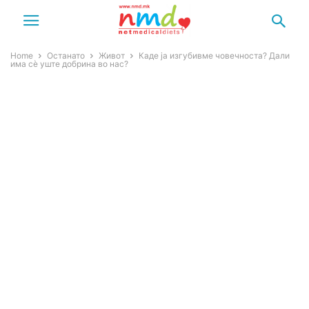
Home
Останато
Живот
Каде ја изгубивме човечноста? Дали
има сè уште добрина во нас?