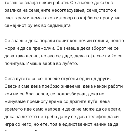
тогаш се знаеја некои работи. Се знаеше дека без
разлика на семејните несогласувања, семејството е
свет храм и нема таков изговор со кој би се пропутил
семејниот ручек во седмицата.
Се знаеше дека поради почит кон нечии години, нешто
мора и да се премолчи. Се знаеше дека зборот не се
дава така лесно, но ако се даде, дека тој е свет и ќе се
почитува. Имаше верба во луѓето.
Сега луѓето се се’ повеќе отуѓени едни од други.
Свесни сме дека пребрзо живееме, дека некои работи
кои ни се благослов, се подразбираат, дека не
минуваме премногу време со драгите луѓе, дека
времето иде само напред и дека не може да се врати,
дека на детето не треба да му се дава телефон да си
игра со него, но ете, тоа е единствениот начин за да