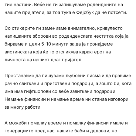
тие настани. Веќе не ги запишуваме родендените на
нашите пријатели, за тоа тука е Фејсбук да не потсети.
Со стикерите ги заменивме внимателно, кривулесто
напишаните зборови во роденденската честитка која ја
биравме и цели 5-10 минути за да ја пронајдеме
вистинската која ќе го отсликува карактерот на
личноста на нашиот драг пријател.
Престанавме да пишуваме љубовни писма и да правиме
рачно свиткани и приготвени подароци, а зошто би, кога
има има гифтшопови со веќе завиткани подароци.
Немање финансии и немање време ни станаа изговори
за многу работи.
А можеби помалку време и помалку финансии имале и
генерациите пред нас, нашите баби и дедовци, но