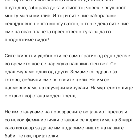
поугодно, заборава дека истиот тој човек е всушност
многу мал и минлив. И тој и сите ние забораваме
секојдневно нешто многу важно, а тоа е дека сите ние
сме на оваа планета првенствено тука за да го
продолжиме видот!
Сите животни удобности се само гратис од едно делче
во времето кое се нарекува наш животен век. Се
одалечуваме едни од други. Земаме сè здраво за
готово, себични сме во своите цели. Не им се
насмевниваме на случајни минувачи. Намуртеното лице
е ставот кој стана моден тренд.
Не им стануваме на повозрасните во јавниот превоз и
со некои феминистички ставови се користиме на 8 март
како изговор за да не им подариме ништо на нашите
баби, тетки, пријателки.