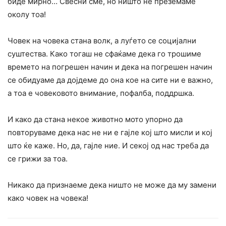
биде мирно… Свесни сме, но ништо не преземаме
околу тоа!
Човек на човека стана волк, а луѓето се социјални
суштества. Како тогаш не сфаќаме дека го трошиме
времето на погрешен начин и дека на погрешен начин
се обидуаме да дојдеме до она кое на сите ни е важно,
а тоа е човековото внимание, пофалба, поддршка.
И како да стана некое животно мото упорно да
повторуваме дека нас не ни е гајле кој што мисли и кој
што ќе каже. Но, да, гајле ние. И секој од нас треба да
се грижи за тоа.
Никако да признаеме дека ништо не може да му замени
како човек на човека!