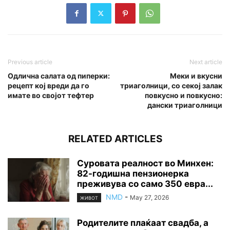
Previous article
Next article
Одлична салата од пиперки:
Меки и вкусни
рецепт кој вреди да го
триаголници, со секој залак
имате во својот тефтер
повкусно и повкусно:
дански триаголници
RELATED ARTICLES
Суровата реалност во Минхен:
82-годишна пензионерка
преживува со само 350 евра...
NMD
-
May 27, 2026
ЖИВОТ
Родителите плаќаат свадба, а