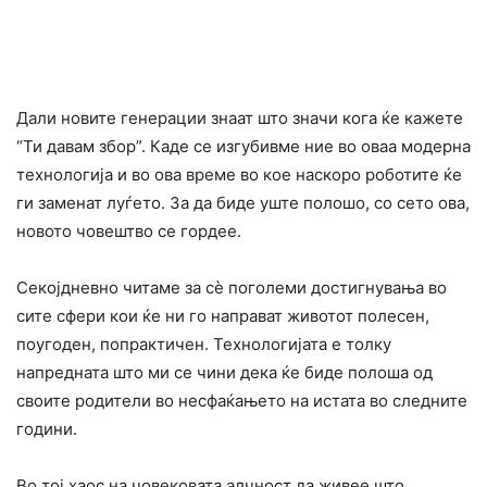
Дали новите генерации знаат што значи кога ќе кажете
“Ти давам збор”. Каде се изгубивме ние во оваа модерна
технологија и во ова време во кое наскоро роботите ќе
ги заменат луѓето. За да биде уште полошо, со сето ова,
новото човештво се гордее.
Секојдневно читаме за сè поголеми достигнувања во
сите сфери кои ќе ни го направат животот полесен,
поугоден, попрактичен. Технологијата е толку
напредната што ми се чини дека ќе биде полоша од
своите родители во несфаќањето на истата во следните
години.
Во тој хаос на човековата алчност да живее што