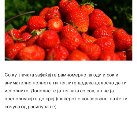
Со кутлачата зафаќајте рамномерно јагоди и сок и
внимателно полнете ги теглите додека целосно да ги
исполните. Дополнете ја теглата со сок, но не ја
преполнувајте до крај (шеќерот е конзерванс, па ќе ги
сочува од расипување).