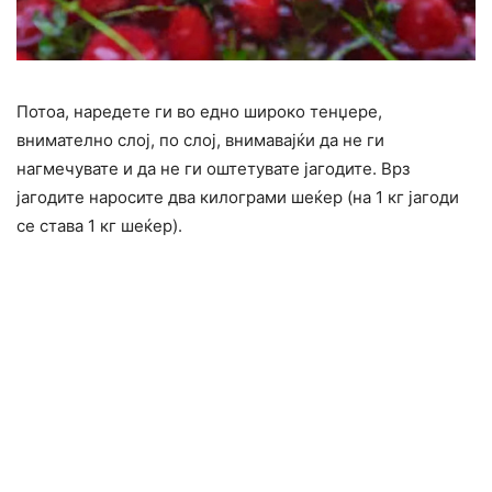
Потоа, наредете ги во едно широко тенџере,
внимателно слој, по слој, внимавајќи да не ги
нагмечувате и да не ги оштетувате јагодите. Врз
јагодите наросите два килограми шеќер (на 1 кг јагоди
се става 1 кг шеќер).