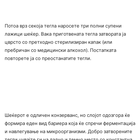
Потоа врз секоја тегла наросете три полни супени
лажици шеќер. Вака приготвената тегла затвората ја
цврсто со претходно стерилизиран капак (или
пребричан со медицински алкоxол). Постапката
повторете ја со преостанатите тегли.
Шеќерот е одличен конзерванс, но слојот одозгора ќе
формира еден вид бариера која ќе спречи ферментација
и навлегување на микроорганизми. Добро затворените
тегли чувајте ги на ладно и темно место со константна