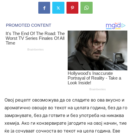
Овој рецепт овозможува да се сладите во ова вкусно и
ароматично овошје во текот на целата година, без да го
замрзнувате, без да готвите и без употреба на никаква
xeмија. Ако ги конзервирате јагодите на овој начин, тие
ќе ја сочуваат сочноста во текот на цела година. Еве