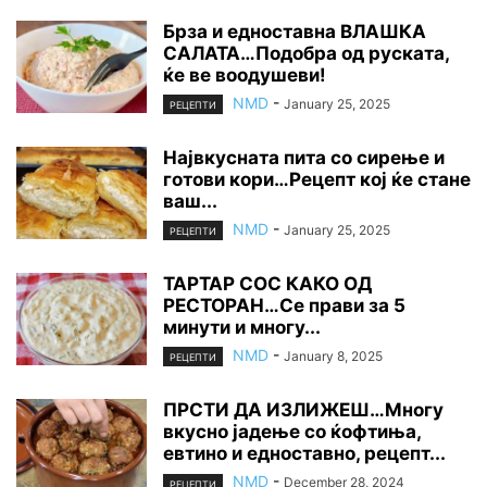
Брза и едноставна ВЛАШКА
САЛАТА…Подобра од руската,
ќе ве воодушеви!
NMD
-
January 25, 2025
РЕЦЕПТИ
Највкусната пита со сирење и
готови кори…Рецепт кој ќе стане
ваш...
NMD
-
January 25, 2025
РЕЦЕПТИ
ТАРТАР СОС КАКО ОД
РЕСТОРАН…Се прави за 5
минути и многу...
NMD
-
January 8, 2025
РЕЦЕПТИ
ПРСТИ ДА ИЗЛИЖЕШ…Многу
вкусно јадење со ќофтиња,
евтино и едноставно, рецепт...
NMD
-
December 28, 2024
РЕЦЕПТИ