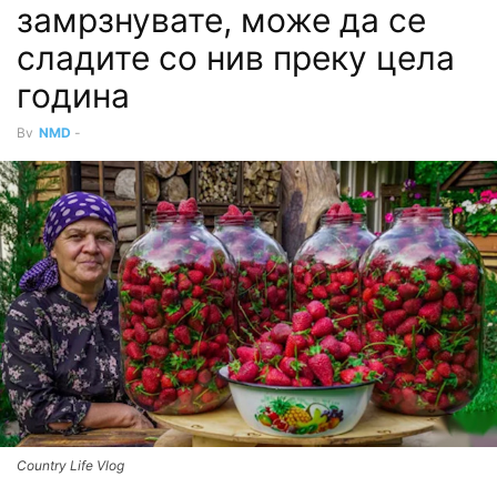
замрзнувате, може да се
сладите со нив преку цела
година
By
NMD
-
Country Life Vlog