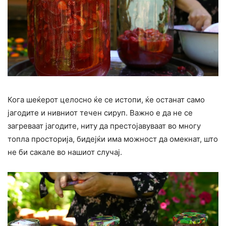
Кога шеќерот целосно ќе се истопи, ќе останат само
јагодите и нивниот течен сируп. Важно е да не се
загреваат јагодите, ниту да престојавуваат во многу
топла просторија, бидејќи има можност да омекнат, што
не би сакале во нашиот случај.