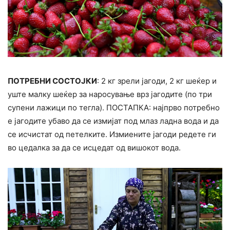
ПОТРЕБНИ СОСТОЈКИ
: 2 кг зрели јагоди, 2 кг шеќер и
уште малку шеќер за наросување врз јагодите (по три
супени лажици по тегла). ПОСТАПКА: најпрво потребно
е јагодите убаво да се измијат под млаз ладна вода и да
се исчистат од петелките. Измиените јагоди редете ги
во цедалка за да се исцедат од вишокот вода.