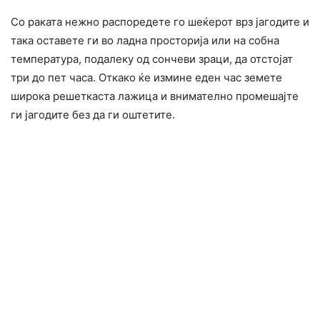
Со раката нежно распоредете го шеќерот врз јагодите и
така оставете ги во ладна просторија или на собна
температура, подалеку од сончеви зраци, да отстојат
три до пет часа. Откако ќе измине еден час земете
широка решеткаста лажица и внимателно промешајте
ги јагодите без да ги оштетите.