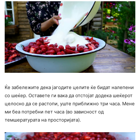
Ќе забележите дека јагодите целите ќе бидат налепени
со шеќер. Оставете ги вака да отстојат додека шеќерот
целосно да се растопи, уште приближно три часа. Мене
ми беа потребни пет часа (во зависност од
темшературата на просторијата).