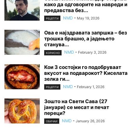
како да одговорите на навреди и
предавства без...
NMD
-
May 19, 2026
РЕЦЕПТИ
Ова е најздравата запршка – без
трошка брашно, а јадењето
станува...
NMD
-
February 3, 2026
КОРИСНО
Кои 3 состојки го подобруваат
вкусот на подварокот? Киселата
зелка ги...
NMD
-
February 1, 2026
РЕЦЕПТИ
Зошто на Свети Сава (27
јануари) се месат и печат
переци?
NMD
-
January 26, 2026
ОБИЧАИ