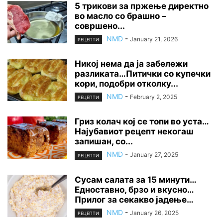
5 трикови за пржење директно
во масло со брашно –
совршено...
NMD
-
January 21, 2026
РЕЦЕПТИ
Никој нема да ја забележи
разликата…Питички со купечки
кори, подобри отколку...
NMD
-
February 2, 2025
РЕЦЕПТИ
Гриз колач кој се топи во уста…
Најубавиот рецепт некогаш
запишан, со...
NMD
-
January 27, 2025
РЕЦЕПТИ
Сусам салата за 15 минути…
Едноставно, брзо и вкусно…
Прилог за секакво јадење…
NMD
-
January 26, 2025
РЕЦЕПТИ