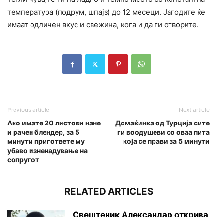
температура (подрум, шпајз) до 12 месеци. Јагодите ќе
имаат одличен вкус и свежина, кога и да ги отворите.
Previous article
Next article
Ако имате 20 листови нане
Домаќинка од Турција сите
и рачен блендер, за 5
ги воодушеви со оваа пита
минути пригответе му
која се прави за 5 минути
убаво изненадување на
сопругот
RELATED ARTICLES
Свештеник Александар открива