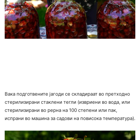
Вака подготвените јагоди се складираат во претходно
стерилизирани стаклени тегли (извриени во вода, или
стерилизирани во рерна на 100 степени или пак,
испрани во машина за садови на повисока температура).