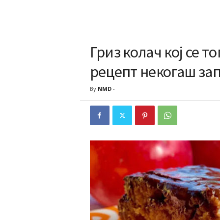
Гриз колач кој се 
рецепт некогаш зап
By
NMD
-