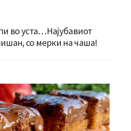
топи во уста…Најубавиот
ишан, со мерки на чаша!