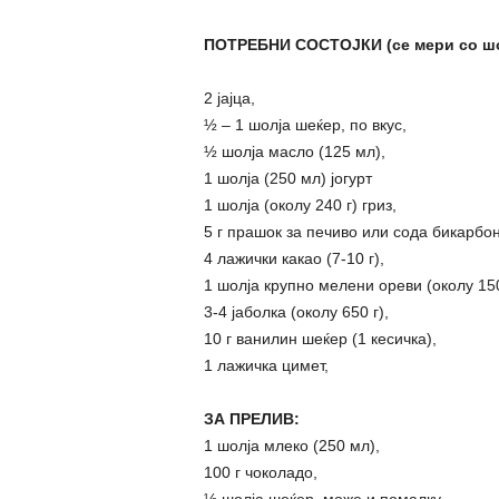
ПОТРЕБНИ СОСТОЈКИ (се мери со шол
2 јајца,
½ – 1 шолја шеќер, по вкус,
½ шолја масло (125 мл),
1 шолја (250 мл) јогурт
1 шолја (околу 240 г) гриз,
5 г прашок за печиво или сода бикарбон
4 лажички какао (7-10 г),
1 шолја крупно мелени ореви (околу 150
3-4 јаболка (околу 650 г),
10 г ванилин шеќер (1 кесичка),
1 лажичка цимет,
ЗА ПРЕЛИВ:
1 шолја млеко (250 мл),
100 г чоколадо,