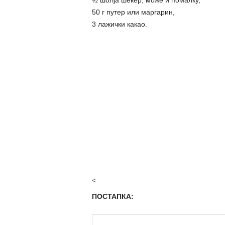
½ шолја шеќер, може и помалку,
50 г путер или маргарин,
3 лажички какао.
<
ПОСТАПКА: