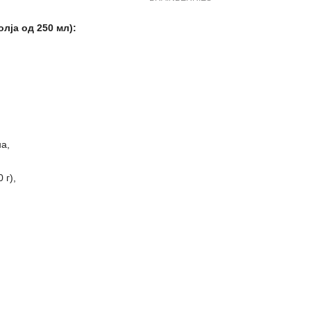
ја од 250 мл):
а,
 г),