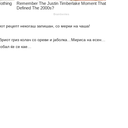
виот рецепт некогаш запишан, со мерки на чаша!
обриот гриз колач со ореви и јаболка…Мириса на есен…
робал ќе се кае…