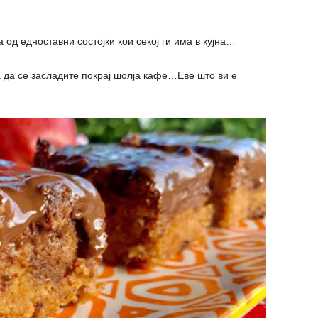
 од едноставни состојки кои секој ги има в кујна…
а да се засладите покрај шолја кафе…Еве што ви е