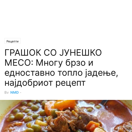
Рецепти
ГРАШОК СО ЈУНЕШКО
МЕСО: Многу брзо и
едноставно топло јадење,
најдобриот рецепт
By
NMD
-