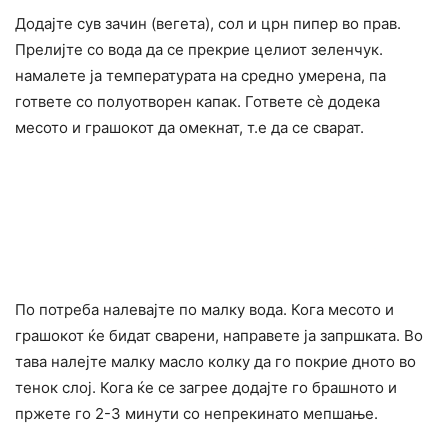
Додајте сув зачин (вегета), сол и црн пипер во прав.
Прелијте со вода да се прекрие целиот зеленчук.
намалете ја температурата на средно умерена, па
гответе со полуотворен капак. Гответе сè додека
месото и грашокот да омекнат, т.е да се сварат.
По потреба налевајте по малку вода. Кога месото и
грашокот ќе бидат сварени, направете ја запршката. Во
тава налејте малку масло колку да го покрие дното во
тенок слој. Кога ќе се загрее додајте го брашното и
пржете го 2-3 минути со непрекинато мепшање.