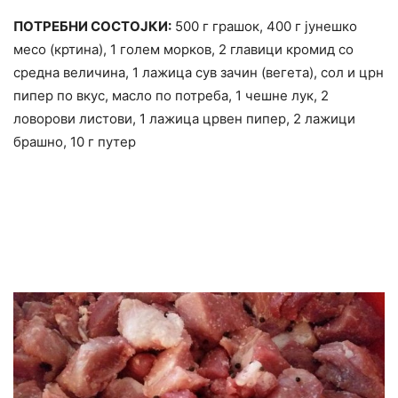
ПОТРЕБНИ СОСТОЈКИ:
500 г грашок, 400 г јунешко
месо (кртина), 1 голем морков, 2 главици кромид со
средна величина, 1 лажица сув зачин (вегета), сол и црн
пипер по вкус, масло по потреба, 1 чешне лук, 2
ловорови листови, 1 лажица црвен пипер, 2 лажици
брашно, 10 г путер