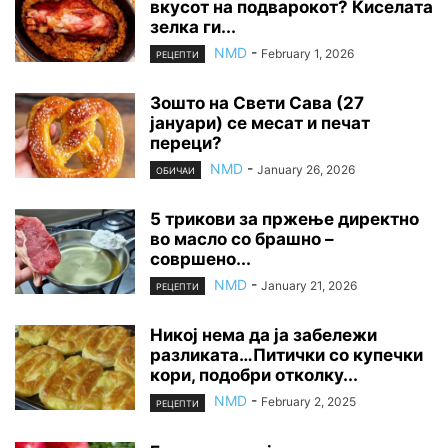
вкусот на подварокот? Киселата
зелка ги...
NMD
-
February 1, 2026
РЕЦЕПТИ
Зошто на Свети Сава (27
јануари) се месат и печат
переци?
NMD
-
January 26, 2026
ОБИЧАИ
5 трикови за пржење директно
во масло со брашно –
совршено...
NMD
-
January 21, 2026
РЕЦЕПТИ
Никој нема да ја забележи
разликата…Питички со купечки
кори, подобри отколку...
NMD
-
February 2, 2025
РЕЦЕПТИ