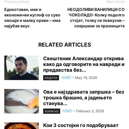
Previous article
Next article
Едноставен, мек и
НЕОДОЛИВИ ВАНИЛИЦИ СО
економичен куглоф со суво
ЧОКОЛАДО: Колку подолго
овошје и малку ореви – има
стојат, толку се повкусни –
најубав вкус
совршени за празниците
RELATED ARTICLES
Свештеник Александар открива
како да одговорите на навреди и
предавства без...
NMD
-
May 19, 2026
РЕЦЕПТИ
Ова е најздравата запршка – без
трошка брашно, а јадењето
станува...
NMD
-
February 3, 2026
КОРИСНО
Кои 3 состојки го подобруваат