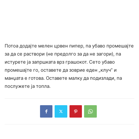
Потоа додајте мелен црвен пипер, па убаво промешајте
за да се раствори (не предолго за да не загори), па
истурете ја запршката врз грашокот. Сето убаво
промешајте го, оставете да зоврие еден „клуч“ и
манџата е готова. Оставете малку да подизлади, па
послужете ја топла.