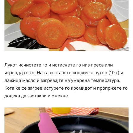
Лукот исчистете го и истиснете го низ преса или
изрендајте го. На тава ставете коцкичка путер (10 г) и
лажица масло и загревајте на умерена температура.
Кога ќе се загрее истурете го кромидот и пропржете го
додека да застакли и омекне.