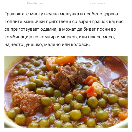
Грашокот е многу вкусна мешунка и особено здрава.
Топлите манџички приготвени со варен грашок кај нас
се приготвуваат одамна, а можат да бидат посни во
комбинација со компир и морков, или пак со месо,
најчесто јунешко, мелено или колбаси.