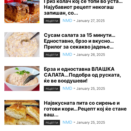
Гриз колач кој се топи во уста…
Најубавиот рецепт некогаш
запишан, со...
NMD
-
January 27, 2025
РЕЦЕПТИ
Сусам салата за 15 минути…
Едноставно, брзо и вкусно…
Прилог за секакво јадење…
NMD
-
January 26, 2025
РЕЦЕПТИ
Брза и едноставна ВЛАШКА
САЛАТА…Подобра од руската,
ќе ве воодушеви!
NMD
-
January 25, 2025
РЕЦЕПТИ
Највкусната пита со сирење и
готови кори…Рецепт кој ќе стане
ваш...
NMD
-
January 25, 2025
РЕЦЕПТИ