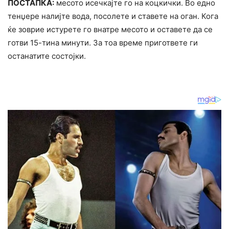
ПОСТАПКА:
месото исечкајте го на коцкички. Во едно
тенџере налијте вода, посолете и ставете на оган. Кога
ќе зоврие истурете го внатре месото и оставете да се
готви 15-тина минути. За тоа време пригответе ги
останатите состојки.