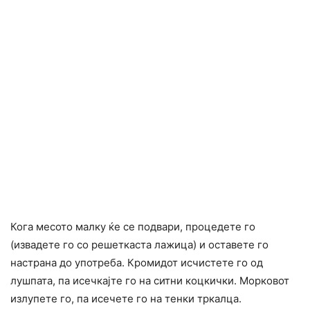
Кога месото малку ќе се подвари, процедете го
(извадете го со решеткаста лажица) и оставете го
настрана до употреба. Кромидот исчистете го од
лушпата, па исечкајте го на ситни коцкички. Морковот
излупете го, па исечете го на тенки тркалца.