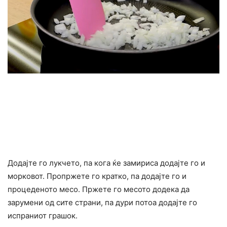
Додајте го лукчето, па кога ќе замириса додајте го и
морковот. Пропржете го кратко, па додајте го и
процеденото месо. Пржете го месото додека да
зарумени од сите страни, па дури потоа додајте го
испраниот грашок.