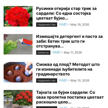
Русинки открија стар трик за
сардели: Со една состојка
цветаат бујно...
NMD
-
May 19, 2026
ГРАДИНАРСТВО
Измешајте детергент и паста за
заби: Евтин трик што ги
отстранува...
NMD
-
May 11, 2026
КОРИСНО
Смоква од плод? Методот што
ги изненади љубителите на
градинарството
NMD
-
May 10, 2026
ГРАДИНАРСТВО
Тајната за бујни сардели: Со
оваа пролетна постапка цветаат
раскошно цело...