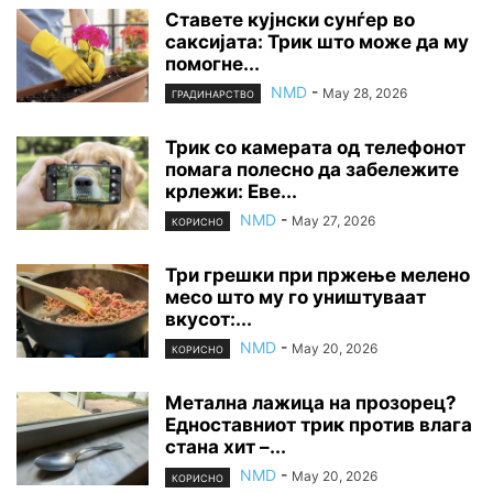
Ставете кујнски сунѓер во
саксијата: Трик што може да му
помогне...
NMD
-
May 28, 2026
ГРАДИНАРСТВО
Трик со камерата од телефонот
помага полесно да забележите
крлежи: Еве...
NMD
-
May 27, 2026
КОРИСНО
Три грешки при пржење мелено
месо што му го уништуваат
вкусот:...
NMD
-
May 20, 2026
КОРИСНО
Метална лажица на прозорец?
Едноставниот трик против влага
стана хит –...
NMD
-
May 20, 2026
КОРИСНО