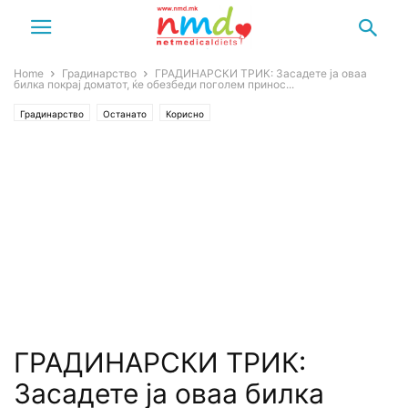
Home
Градинарство
ГРАДИНАРСКИ ТРИК: Засадете ја оваа
билка покрај доматот, ќе обезбеди поголем принос...
Градинарство
Останато
Корисно
ГРАДИНАРСКИ ТРИК:
Засадете ја оваа билка