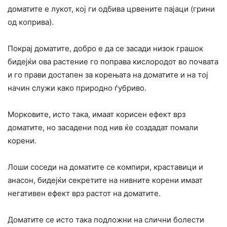
доматите е лукот, кој ги одбива црвените пајаци (грини
од коприва).
Покрај доматите, добро е да се засади низок грашок
бидејќи ова растение го поправа кислородот во почвата
и го прави достапен за корењата на доматите и на тој
начин служи како природно ѓубриво.
Морковите, исто така, имаат корисен ефект врз
доматите, но засадени под нив ќе создадат помали
корени.
Лоши соседи на доматите се компири, краставици и
анасон, бидејќи секретите на нивните корени имаат
негативен ефект врз растот на доматите.
Доматите се исто така подложни на слични болести