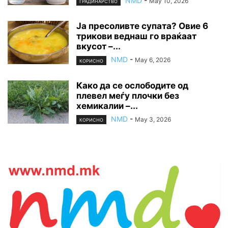
NMD
-
May 10, 2026
ГРАДИНАРСТВО
Ја пресоливте супата? Овие 6
трикови веднаш го враќаат
вкусот –...
NMD
-
May 6, 2026
КОРИСНО
Како да се ослободите од
плевел меѓу плочки без
хемикалии –...
NMD
-
May 3, 2026
КОРИСНО