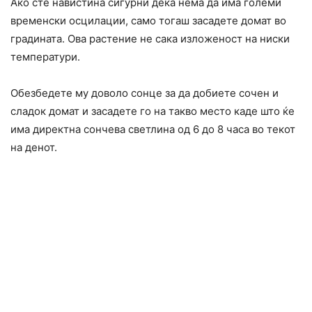
Ако сте навистина сигурни дека нема да има големи
временски осцилации, само тогаш засадете домат во
градината. Ова растение не сака изложеност на ниски
температури.
Обезбедете му доволо сонце за да добиете сочен и
сладок домат и засадете го на такво место каде што ќе
има директна сончева светлина од 6 до 8 часа во текот
на денот.