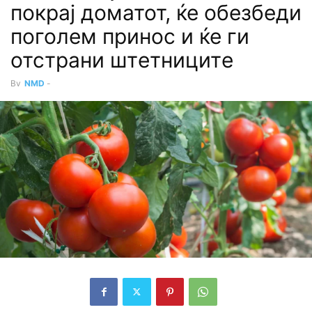
покрај доматот, ќе обезбеди
поголем принос и ќе ги
отстрани штeтницитe
By
NMD
-