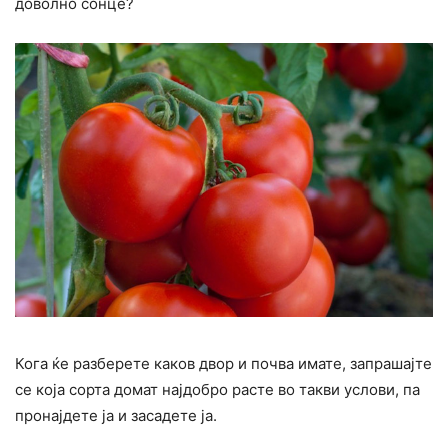
доволно сонце?
Кога ќе разберете каков двор и почва имате, запрашајте
се која сорта домат најдобро расте во такви услови, па
пронајдете ја и засадете ја.