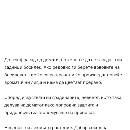
До секој расад од домати, пожелно е да се засадат три
садници босилек. Ако редовно ги берете врвовите на
босилекот, тие ќе се разгранат и ќе произведат повеќе
ароматични лисја и нема да цветаат прерано.
Според искуствата на градинарите, невенот, исто така,
делува на доматот како природна заштита и
придонесува за зголемување на приносот.
Невенот е и лековито растение. Добар сосед на