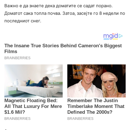
Важно е да знаете дека доматите се садат порано.
Доматот сака топла почва. Затоа, засејте го 8 недели по
последниот снег.