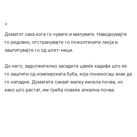
<
Доматот сака кога го чувате и милувате. Наводнувајте
го редовно, отстранувајте го пожолтените лисја и
заштитувајте го од штет-ници.
До него, задолжително засадете цвеќе кадифе што ќе
го заштити од компирската буба, која понекогаш знае да
го нападне. Доматите сакаат малку кисела почва, но
како што растат, им треба повеќе алкална почва.