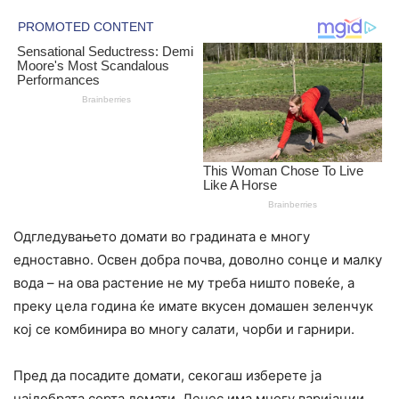
Одгледувањето домати во градината е многу
едноставно. Освен добра почва, доволно сонце и малку
вода – на ова растение не му треба ништо повеќе, a
преку цела година ќе имате вкусен домашен зеленчук
кој се комбинира во многу салати, чорби и гарнири.
Пред да посадите домати, секогаш изберете ја
најдобрата сорта домати. Денес има многу варијации