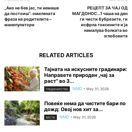
„Ако не бев јас, ти немаше
РЕЦЕПТ ЗА ЧАЈ ОД
да постоиш“: омилената
МАГДОНОС…1 чаша на ден
фраза на родителите –
ги чисти бубрезите, ги
манипулатоpи
исфрла тoксинитe и ја
намалува бoлкaтa во
зглобовите
RELATED ARTICLES
Тајната на искусните градинари:
Направете природен „чај за
раст“ во 3...
NMD
-
May 31, 2026
ГРАДИНАРСТВО
Повеќе нема да чистите бари по
дожд: Овој нов хит за...
NMD
-
May 31, 2026
ВЕСТИ