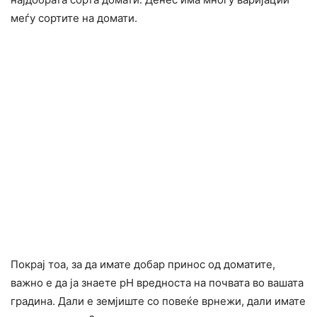
меѓу сортите на домати.
Покрај тоа, за да имате добар принос од доматите,
важно е да ја знаете pH вредноста на почвата во вашата
градина. Дали е земјиште со повеќе врнежи, дали имате