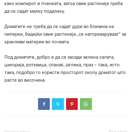
како компирот и пченката, затоа овие растенија треба
да се садат малку подалеку.
Доматите не треба да се садат дури во близина на
пиперки, бидејќи овие растенија „се натпреваруваат” за
хранливи материи во почвата.
Под доматите, добро е да се засади зелена салата,
цикорија, ротквица, спанаќ, јаглика, праз – така, исто
така, подобро го користи просторот околу доматот што
расте во височина.
Previous article
Next article