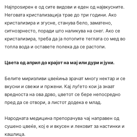
Најпроѕирен е од сите видови и еден од највкусните.
Неговата кристализација трае до три години. Ако
кристализира и згусне, станува бело, заматено,
ситнозрнесто, поради што наликува на снег. Ако се
кристализира, треба да ја потопите теглата со мед во
топла вода и оставете полека да се растопи.
Цвета од април до крајот на мај или дури и јуни.
Белите миризливи цвеќиња зрачат многу нектар и се
вкусни и свежи и пржени. Кај луѓето кои ја знаат
вредноста на ова дрво, цветот се бере непосредно
пред да се отвори, а листот додека е млад.
Народната медицина препорачува чај направен од
сушено цвеќе, кој е и вкусен и лековит за настинки и
кашлица.