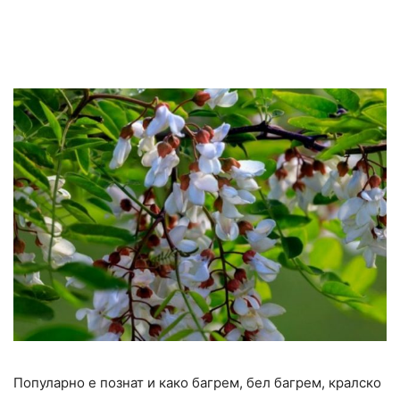
Популарно е познат и како багрем, бел багрем, кралско