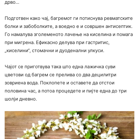
дрво…
Подготвен како чај, багремот ги потиснува ревматските
болки и забоболките, а воедно е и совршен антисептик.
Го намалува зголеменото лачење на киселина и помага
при мигрена. Ефикасно делува при гастритис,
„киселини“, стомачни и дуоденални улкуси.
Чајот се приготвува така што една лажичка суви
цветови од багрем се прелива со два децилитри
зовриена вода. Поклопете и оставете да отстои
половина час, а потоа процедете и пијте една до три
шолји дневно.