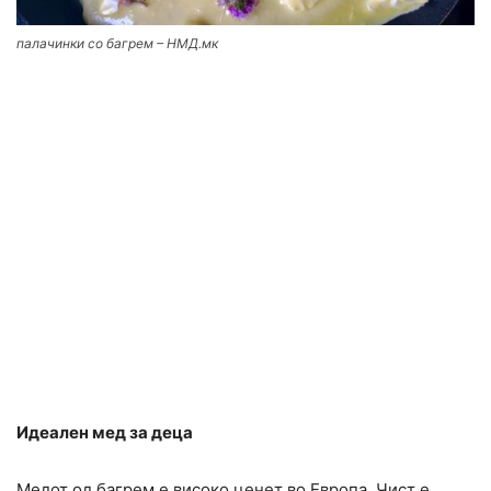
палачинки со багрем – НМД.мк
Идеален мед за деца
Медот од багрем е високо ценет во Европа. Чист е,