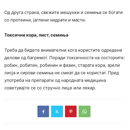
Од друга страна, свежите мешунки и семиња се богати
со протеини, јаглени хидрати и масти.
Токсични кора, лист, семиња
Треба да бидете внимателни кога користите одредени
делови од багремот. Поради токсичноста на состојките:
робин, робитин, робинин и фазин, старата кора, зрели
лисја и сирови семиња не смеат да се користат. Пред
употреба на препарати од народната медицина
советувајте се со стручно лице или лекар.