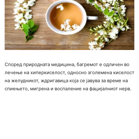
Според природната медицина, багремот е одличен во
лечење на хиперкиселост, односно зголемена киселост
на желудникот, ждригавица која се јавува за време на
спиењето, мигрена и воспаление на фацијалниот нерв.