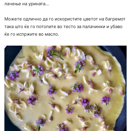
лачење на урината…
Можете одлично да го искористите цветот на багремот
така што ќе го потопите во тесто за палачинки и убаво
ќе го испржите во масло.