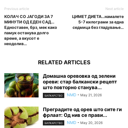
Previous article
Next article
КОЛАЧ СО ЈАГОДИ ЗА 7
ЦИМЕТ ДИЕТА…намалете
МИНУТИ ОД ЕДЕН САД…
5-7 килограми за една
Едноставен, брз, мек како
седмица без гладување…
памук останува долго
време, а вкусот е
неодолив…
RELATED ARTICLES
Домашна оревовка од зелени
ореви: стар балкански рецепт
што повторно станува...
NMD
-
May 21, 2026
БИЛКАРСТВО
Преградите од орев што сите ги
фрлаат: Од нив се прави...
NMD
-
May 20, 2026
БИЛКАРСТВО