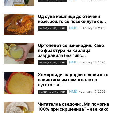
Од сува кашлица до отечени
нозе: зошто сè повеќе луѓе се...
NMD
-
January 18, 2026
НАРОДНА МЕДИЦИНА
Ортопедот се изненадил: Како
по фрактура на карлица
заздравила без гипс...
NMD
-
January 17, 2026
НАРОДНА МЕДИЦИНА
Хемороиди: народни лекови што
навистина им помогнале на
луѓето – и...
NMD
-
January 17, 2026
НАРОДНА МЕДИЦИНА
Читателка сведочи: „Ми помогна
100% при скршеница“ – еве како