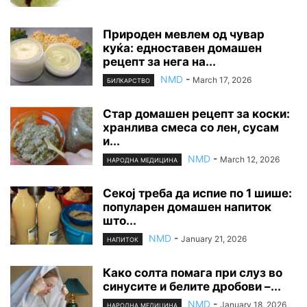
Природен мевлем од чувар
куќа: едноставен домашен
рецепт за нега на...
NMD
-
March 17, 2026
БИЛКАРСТВО
Стар домашен рецепт за коски:
хранлива смеса со лен, сусам
и...
NMD
-
March 12, 2026
НАРОДНА МЕДИЦИНА
Секој треба да испие по 1 шише:
популарен домашен напиток
што...
NMD
-
January 21, 2026
НАПИТОК
Како солта помага при слуз во
синусите и белите дробови –...
NMD
-
January 18, 2026
НАРОДНА МЕДИЦИНА