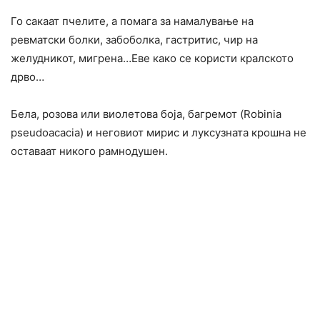
Го сакаат пчелите, а помага за намалување на
ревматски болки, забоболка, гастритис, чир на
желудникот, мигрена…Еве како се користи кралското
дрво…
Бела, розова или виолетова боја, багремот (Robinia
pseudoacacia) и неговиот мирис и луксузната крошна не
оставаат никого рамнодушен.