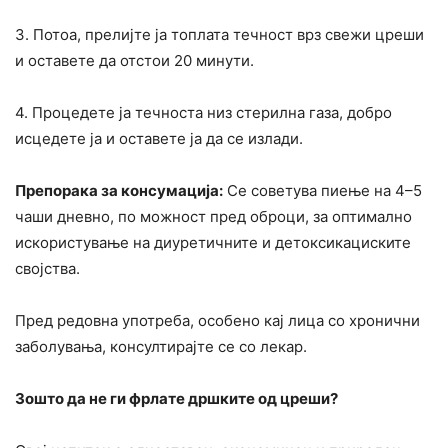
3. Потоа, прелијте ја топлата течност врз свежи цреши
и оставете да отстои 20 минути.
4. Процедете ја течноста низ стерилна газа, добро
исцедете ја и оставете ја да се излади.
Препорака за консумација:
Се советува пиење на 4–5
чаши дневно, по можност пред оброци, за оптимално
искористување на диуретичните и детоксикациските
својства.
Пред редовна употреба, особено кај лица со хронични
заболувања, консултирајте се со лекар.
Зошто да не ги фрлате дршките од цреши?