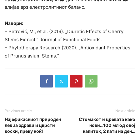
влијае врз електролитниот баланс.
Извори:
– Petrović, M., et al. (2019). „Diuretic Effects of Cherry
Stems Extract.“ Journal of Functional Foods.
– Phytotherapy Research (2020). „Antioxidant Properties
of Prunus avium Stems.“
Previous article
Next article
Најефикасниот природен
Стомакот и цревата како
лек за здрави и цврсти
нови…100 мл од овој
коски, пpеку ноќ!
напиток, 2 пати на ден…