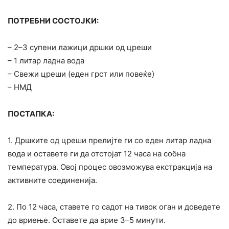
ПОТРЕБНИ СОСТОЈКИ:
– 2–3 супени лажици дршки од цреши
– 1 литар ладна вода
– Свежи цреши (еден грст или повеќе)
– НМД
ПОСТАПКА:
1. Дршките од цреши прелијте ги со еден литар ладна
вода и оставете ги да отстојат 12 часа на собна
температура. Овој процес овозможува екстракција на
активните соединенија.
2. По 12 часа, ставете го садот на тивок оган и доведете
до вриење. Оставете да врие 3–5 минути.