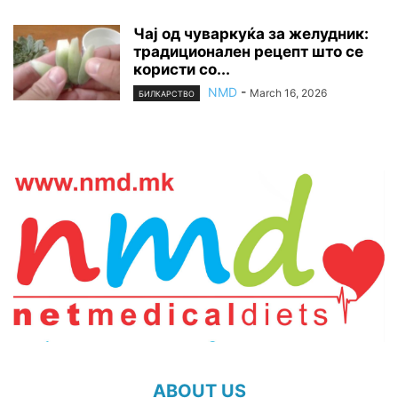
Чај од чуваркуќа за желудник:
традиционален рецепт што се
користи со...
NMD
-
March 16, 2026
БИЛКАРСТВО
ABOUT US