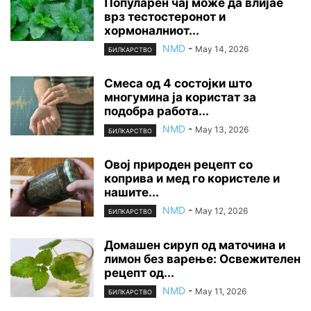
Популарен чај може да влијае
врз тестостеронот и
хормоналниот...
NMD
-
May 14, 2026
БИЛКАРСТВО
Смеса од 4 состојки што
многумина ја користат за
подобра работа...
NMD
-
May 13, 2026
БИЛКАРСТВО
Овој природен рецепт со
коприва и мед го користеле и
нашите...
NMD
-
May 12, 2026
БИЛКАРСТВО
Домашен сируп од маточина и
лимон без варење: Освежителен
рецепт од...
NMD
-
May 11, 2026
БИЛКАРСТВО