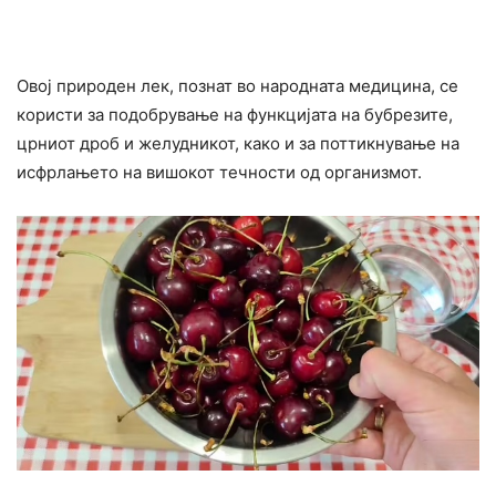
Овој природен лек, познат во народната медицина, се
користи за подобрување на функцијата на бубрезите,
црниот дроб и желудникот, како и за поттикнување на
исфрлањето на вишокот течности од организмот.