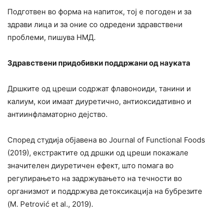
Подготвен во форма на напиток, тој е погоден и за
здрави лица и за оние со одредени здравствени
проблеми, пишува НМД.
Здравствени придобивки поддржани од науката
Дршките од цреши содржат флавоноиди, танини и
калиум, кои имаат диуретично, антиоксидативно и
антиинфламаторно дејство.
Според студија објавена во Journal of Functional Foods
(2019), екстрактите од дршки од цреши покажале
значителен диуретичен ефект, што помага во
регулирањето на задржувањето на течности во
организмот и поддржува детоксикација на бубрезите
(M. Petrović et al., 2019).