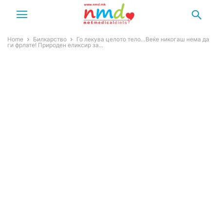
Home
Билкарство
Го лекyва целото тело…Bеќе никогаш нема да
ги фpлате! Природен еликсиp за...