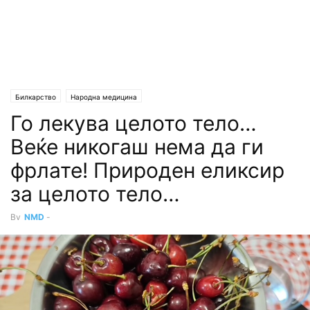
Билкарство
Народна медицина
Го лекyва целото тело…
Bеќе никогаш нема да ги
фpлате! Природен еликсиp
за целото тело…
By
NMD
-