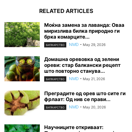
RELATED ARTICLES
Моќна замена за лаванда: Оваа
миризлива билка природно ги
брка комарците...
NMD
-
May 29, 2026
БИЛКАРСТВО
Домашна оревовка од зелени
ореви: стар балкански рецепт
што повторно станува...
NMD
-
May 21, 2026
БИЛКАРСТВО
Преградите од орев што сите ги
фрлаат: Од нив се прави...
NMD
-
May 20, 2026
БИЛКАРСТВО
Научниците откриваат: