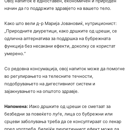
Овој напиток е едноставен, економичен и природен
начин да го поддржите здравјето на вашето тело.
Како што вели д-р Марија Јовановиќ, нутриционист:
„Природните диуретици, како дршките од цреши, се
одлична алтернатива за поддршка на бубрежната
функција без несакани ефекти, доколку се користат
умерено.“
Со редовна консумација, овој напиток може да помогне
во регулирањето на телесните течности,
подобрувањето на дигестивниот систем и
зајакнувањето на општото здравје.
Напомена:
Иако дршките од цреши се сметаат за
безбедни за повеќето луѓе, лица со бубрежни или
срцеви заболувања треба да се консултираат со лекар
пред употреба, бидејќи диуретичниот ефект може да