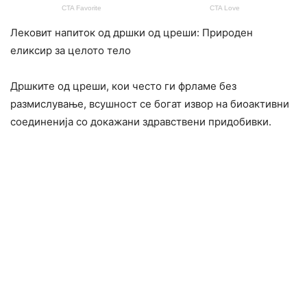
Лековит напиток од дршки од цреши: Природен
еликсир за целото тело
Дршките од цреши, кои често ги фрламе без
размислување, всушност се богат извор на биоактивни
соединенија со докажани здравствени придобивки.