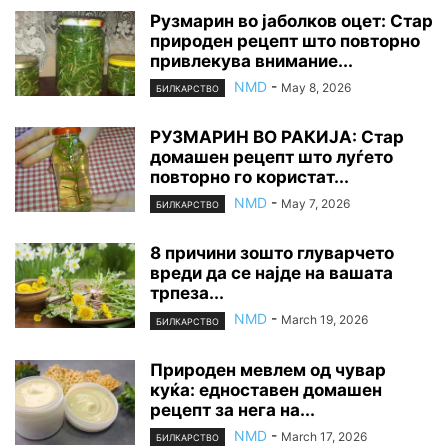
Рузмарин во јаболков оцет: Стар
природен рецепт што повторно
привлекува внимание...
NMD
-
May 8, 2026
БИЛКАРСТВО
РУЗМАРИН ВО РАКИЈА: Стар
домашен рецепт што луѓето
повторно го користат...
NMD
-
May 7, 2026
БИЛКАРСТВО
8 причини зошто глуварчето
вреди да се најде на вашата
трпеза...
NMD
-
March 19, 2026
БИЛКАРСТВО
Природен мевлем од чувар
куќа: едноставен домашен
рецепт за нега на...
NMD
-
March 17, 2026
БИЛКАРСТВО