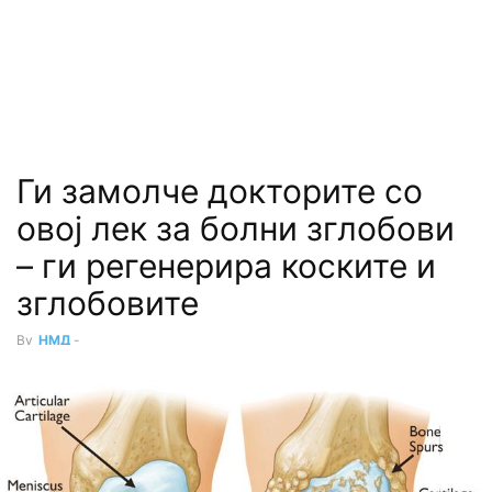
Ги замолче докторите со
овој лек за болни зглобови
– ги регенерира коските и
зглобовите
By
НМД
-