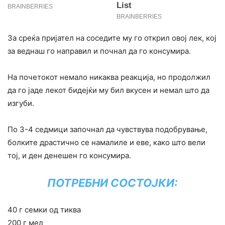
За среќа пријател на соседите му го открил овој лек, кој
за веднаш го направил и почнал да го консумира.
На почетокот немало никаква реакција, но продолжил
да го јаде лекот бидејќи му бил вкусен и немал што да
изгуби.
По 3-4 седмици започнал да чувствува подобрување,
болките драстично се намалиле и еве, како што вели
тој, и ден денешен го консумира.
ПОТРЕБНИ СОСТОЈКИ:
40 г семки од тиква
200 г мед