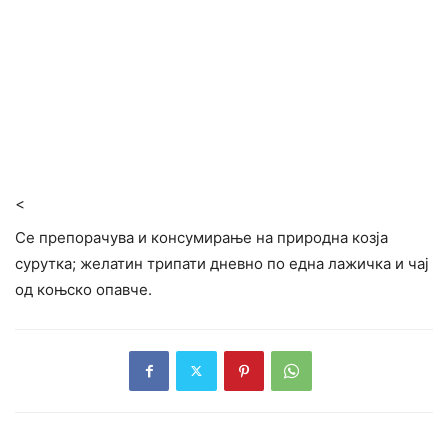
<
Се препорачува и консумирање на природна козја
сурутка; желатин трипати дневно по една лажичка и чај
од коњско опавче.