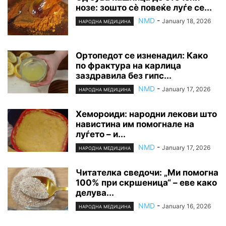
нозе: зошто сè повеќе луѓе се...
NMD
-
January 18, 2026
НАРОДНА МЕДИЦИНА
Ортопедот се изненадил: Како
по фрактура на карлица
заздравила без гипс...
NMD
-
January 17, 2026
НАРОДНА МЕДИЦИНА
Хемороиди: народни лекови што
навистина им помогнале на
луѓето – и...
NMD
-
January 17, 2026
НАРОДНА МЕДИЦИНА
Читателка сведочи: „Ми помогна
100% при скршеница“ – еве како
делува...
NMD
-
January 16, 2026
НАРОДНА МЕДИЦИНА