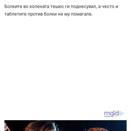
Болките во колената тешко ги поднесувал, а често и
таблетите против болки не му помагале.