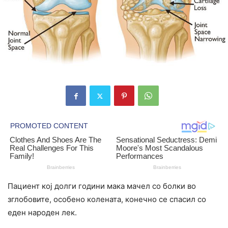
Пациент кој долги години мака мачел со болки во
зглобовите, особено колената, конечно се спасил со
еден народен лек.