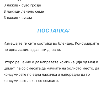
3 лажици суво грозје
8 лажици ленено семе
3 лажици сусам
ПОСТАПКА:
Измешајте ги сите состојки во блендер. Консумирајте
по една лажица двапати дневно.
Второ решение е да направете комбинација од мед и
цимет, па со смесата да мачкате на болното место, да
консумирате по една лажичка и напоредно да го
консумирате лекот со семките.