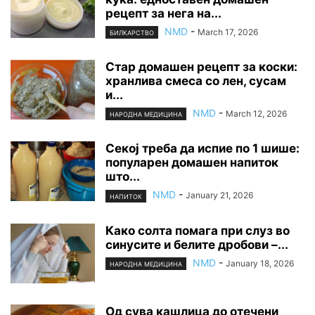
рецепт за нега на...
NMD
-
March 17, 2026
БИЛКАРСТВО
Стар домашен рецепт за коски:
хранлива смеса со лен, сусам
и...
NMD
-
March 12, 2026
НАРОДНА МЕДИЦИНА
Секој треба да испие по 1 шише:
популарен домашен напиток
што...
NMD
-
January 21, 2026
НАПИТОК
Како солта помага при слуз во
синусите и белите дробови –...
NMD
-
January 18, 2026
НАРОДНА МЕДИЦИНА
Од сува кашлица до отечени