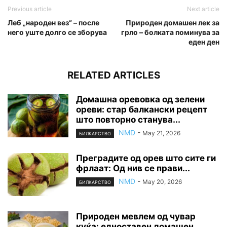
Previous article
Next article
Леб „народен вез“ – после
Природен домашен лек за
него уште долго се зборува
грло – болката поминува за
еден ден
RELATED ARTICLES
Домашна оревовка од зелени
ореви: стар балкански рецепт
што повторно станува...
NMD
-
May 21, 2026
БИЛКАРСТВО
Преградите од орев што сите ги
фрлаат: Од нив се прави...
NMD
-
May 20, 2026
БИЛКАРСТВО
Природен мевлем од чувар
куќа: едноставен домашен