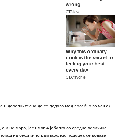
оже и дополнително да се додава мед посебно во чаша)
 а и не мора, јас имав 4 јаболка со средна величина.
 тогаш на секој килограм јаболка, подоцна се додава