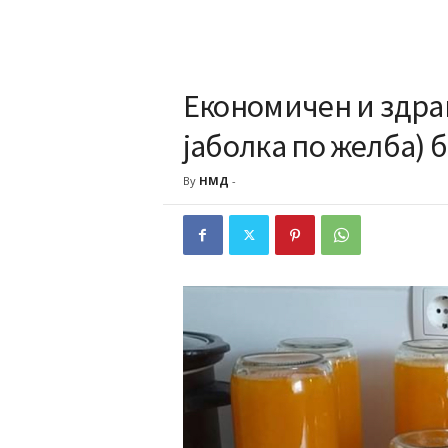
Економичен и здрав
јаболка по желба) 
By
НМД
-