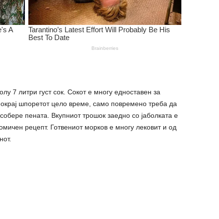
олу 7 литри густ сок. Сокот е многу едноставен за
 покрај шпоретот цело време, само повремено треба да
 собере пената. Вкупниот трошок заедно со јаболката е
номичен рецепт. Готвениот морков е многу лековит и од
нот.