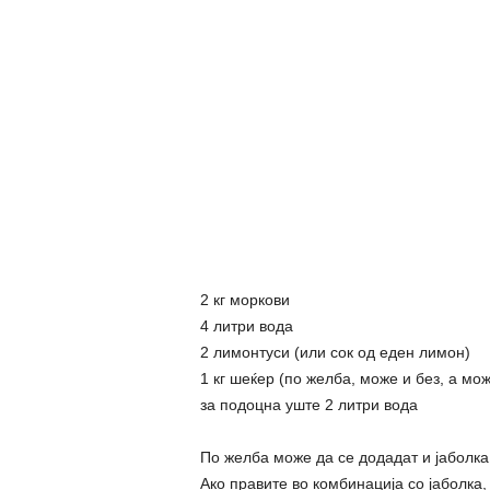
2 кг моркови
4 литри вода
2 лимонтуси (или сок од еден лимон)
1 кг шеќер (по желба, може и без, а м
за подоцна уште 2 литри вода
По желба може да се додадат и јаболка,
Ако правите во комбинација со јаболка,