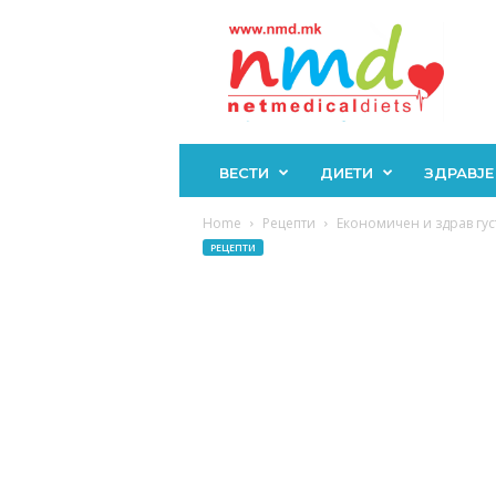
Н
М
Д
ВЕСТИ
ДИЕТИ
ЗДРАВЈЕ
Home
Рецепти
Економичен и здрав густ
РЕЦЕПТИ