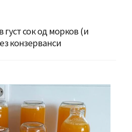
 густ сок од морков (и
без конзерванси