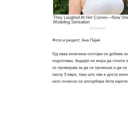
Фото и рецепт: Ана Пајиќ
Од оваа количина состојки се добива ок
подготовка, бидејќи не мора да стоите
се проверува за да се промеша и да се
околу 3 евра, така што ова е доста еко
него полесно се апсорбира бета кароте