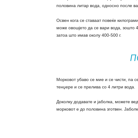
половина литар вода, односно после ва
Освен кога се ставаат повеќе килограми
може овошјето да се вари вода, зошто 4
затоа што имав околу 400-500 г.
П
Морковот убаво се мие и се чисти, па с
тенџере и се прелива со 4 литри вода.
Доколку додавате и јаболка, можете вед
морковот е до половина зготвен. Јаболк