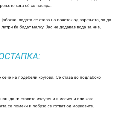
рењето кога сè се пасира.
 јаболка, водата се става на почеток од варењето, за да
 литри ќе бидат малку. Јас не додавав вода за нив,
ОСТАПКА:
е сече на подебели кругови. Се става во подлабоко
наш да ги ставите излупени и исечени или кога
ата се помеки и побрзо се готват од морковите.