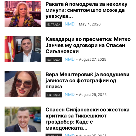
Раката ѝ помодрела за неколку
минути: симптом што може да
укажува...
NMD
-
May 4, 2026
ЕСТРАДА
Кавадарци во пресметка: Митко
Јанчев му одговори на Спасен
Сиљановски
NMD
-
August 27, 2025
ЕСТРАДА
Вера Мештеровиќ ја воодушеви
јавноста со фотографии од
плажа
NMD
-
August 25, 2025
ЕСТРАДА
Спасен Силјановски со жестока
критика за Тиквешкиот
гроздобер: Каде е
македонската...
NMD
-
August 25, 2025