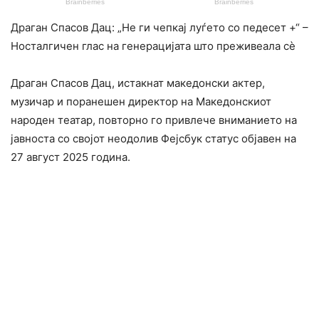
Драган Спасов Дац: „Не ги чепкај луѓето со педесет +“ –
Носталгичен глас на генерацијата што преживеала сè
Драган Спасов Дац, истакнат македонски актер,
музичар и поранешен директор на Македонскиот
народен театар, повторно го привлече вниманието на
јавноста со својот неодолив Фејсбук статус објавен на
27 август 2025 година.