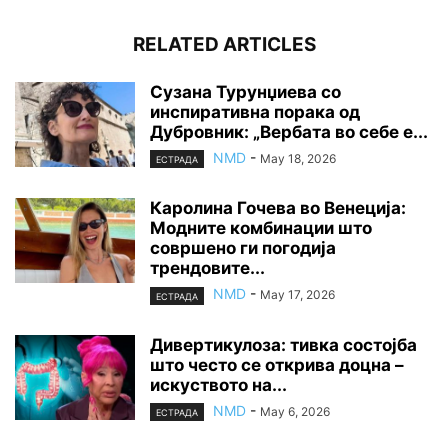
RELATED ARTICLES
Сузана Турунџиева со
инспиративна порака од
Дубровник: „Вербата во себе е...
NMD
-
May 18, 2026
ЕСТРАДА
Каролина Гочева во Венеција:
Модните комбинации што
совршено ги погодија
трендовите...
NMD
-
May 17, 2026
ЕСТРАДА
Дивертикулоза: тивка состојба
што често се открива доцна –
искуството на...
NMD
-
May 6, 2026
ЕСТРАДА