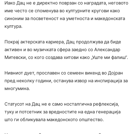
Иако Дац не е директно поврзан со наградата, неговото
име често се споменува во културните кругови како
синоним за посветеност на уметноста и македонската
култура.
Покрај актерската кариера, Дац продолжува да биде
активен и во музичката сфера заедно со Александар
Митевски, со кого создава хитови како „Уште ми фалиш“.
Нивниот дует, прославен со семеен викенд во Дојран
пред неколку години, останува извор на инспирација за
многумина.
Статусот на Дац не е само носталгична рефлексија,
туку и потсетник за вредностите на една генерација
што ги обликувала македонското општество.