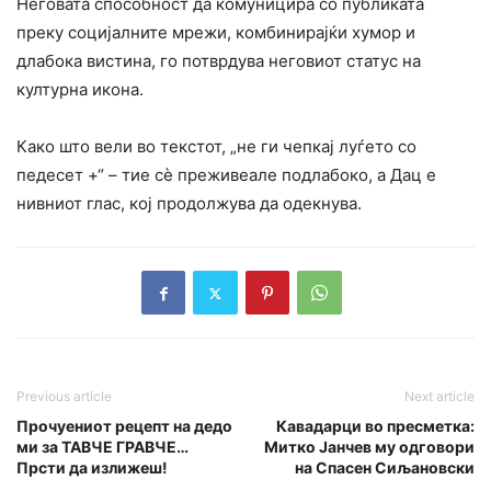
Неговата способност да комуницира со публиката
преку социјалните мрежи, комбинирајќи хумор и
длабока вистина, го потврдува неговиот статус на
културна икона.
Како што вели во текстот, „не ги чепкај луѓето со
педесет +“ – тие сѐ преживеале подлабоко, а Дац е
нивниот глас, кој продолжува да одекнува.
Previous article
Next article
Прочуениот рецепт на дедо
Кавадарци во пресметка:
ми за ТАВЧЕ ГРАВЧЕ…
Митко Јанчев му одговори
Прсти да излижеш!
на Спасен Сиљановски