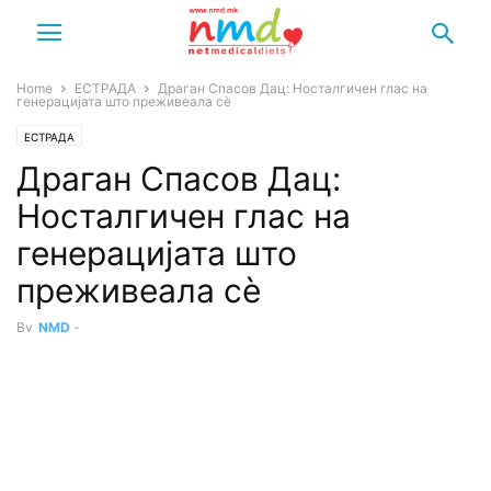
Home
ЕСТРАДА
Драган Спасов Дац: Носталгичен глас на
генерацијата што преживеала сѐ
ЕСТРАДА
Драган Спасов Дац:
Носталгичен глас на
генерацијата што
преживеала сѐ
By
NMD
-