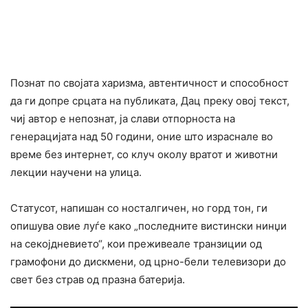
Познат по својата харизма, автентичност и способност
да ги допре срцата на публиката, Дац преку овој текст,
чиј автор е непознат, ја слави отпорноста на
генерацијата над 50 години, оние што израснале во
време без интернет, со клуч околу вратот и животни
лекции научени на улица.
Статусот, напишан со носталгичен, но горд тон, ги
опишува овие луѓе како „последните вистински нинџи
на секојдневието“, кои преживеале транзиции од
грамофони до дискмени, од црно-бели телевизори до
свет без страв од празна батерија.