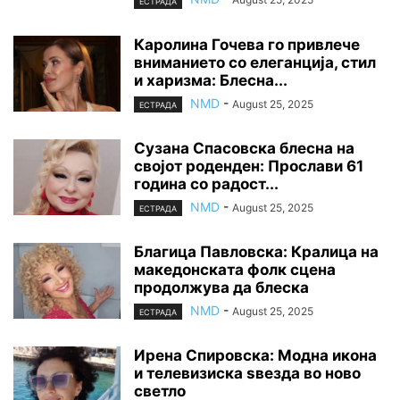
ЕСТРАДА
Каролина Гочева го привлече
вниманието со елеганција, стил
и харизма: Блесна...
NMD
-
August 25, 2025
ЕСТРАДА
Сузана Спасовска блесна на
својот роденден: Прослави 61
година со радост...
NMD
-
August 25, 2025
ЕСТРАДА
Благица Павловска: Кралица на
македонската фолк сцена
продолжува да блеска
NMD
-
August 25, 2025
ЕСТРАДА
Ирена Спировска: Модна икона
и телевизиска ѕвезда во ново
светло