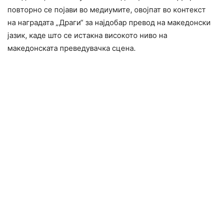
повторно се појави во медиумите, овојпат во контекст
на наградата „Драги“ за најдобар превод на македонски
јазик, каде што се истакна високото ниво на
македонската преведувачка сцена.