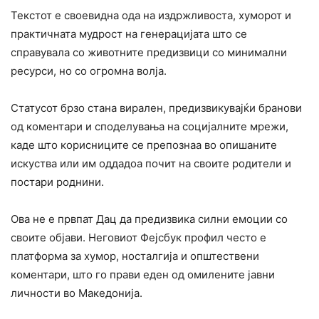
Текстот е своевидна ода на издржливоста, хуморот и
практичната мудрост на генерацијата што се
справувала со животните предизвици со минимални
ресурси, но со огромна волја.
Статусот брзо стана вирален, предизвикувајќи бранови
од коментари и споделувања на социјалните мрежи,
каде што корисниците се препознаа во опишаните
искуства или им оддадоа почит на своите родители и
постари роднини.
Ова не е првпат Дац да предизвика силни емоции со
своите објави. Неговиот Фејсбук профил често е
платформа за хумор, носталгија и општествени
коментари, што го прави еден од омилените јавни
личности во Македонија.