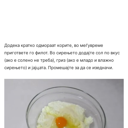
Додека кратко одмораат корите, во меѓувреме
пригответе го филот. Во сирењето додајте сол по вкус
(ако е солено не треба), гриз (ако е младо и влажно
сирењето) и јајцата. Промешајте за да се изедначи.