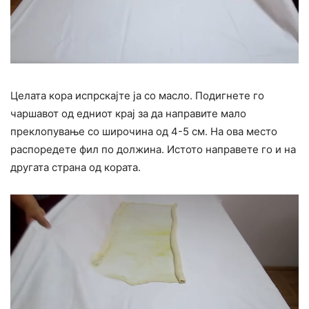
Целата кора испрскајте ја со масло. Подигнете го
чаршавот од едниот крај за да направите мало
преклопување со широчина од 4-5 см. На ова место
распоредете фил по должина. Истото направете го и на
другата страна од кората.