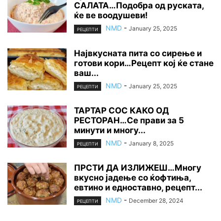
САЛАТА…Подобра од руската,
ќе ве воодушеви!
NMD
-
January 25, 2025
РЕЦЕПТИ
Највкусната пита со сирење и
готови кори…Рецепт кој ќе стане
ваш...
NMD
-
January 25, 2025
РЕЦЕПТИ
ТАРТАР СОС КАКО ОД
РЕСТОРАН…Се прави за 5
минути и многу...
NMD
-
January 8, 2025
РЕЦЕПТИ
ПРСТИ ДА ИЗЛИЖЕШ…Многу
вкусно јадење со ќофтиња,
евтино и едноставно, рецепт...
NMD
-
December 28, 2024
РЕЦЕПТИ