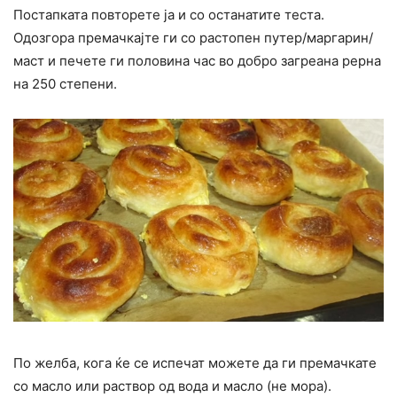
Постапката повторете ја и со останатите теста.
Одозгора премачкајте ги со растопен путер/маргарин/
маст и печете ги половина час во добро загреана рерна
на 250 степени.
По желба, кога ќе се испечат можете да ги премачкате
со масло или раствор од вода и масло (не мора).