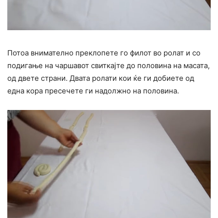
Потоа внимателно преклопете го филот во ролат и со
подигање на чаршавот свиткајте до половина на масата,
од двете страни. Двата ролати кои ќе ги добиете од
една кора пресечете ги надолжно на половина.