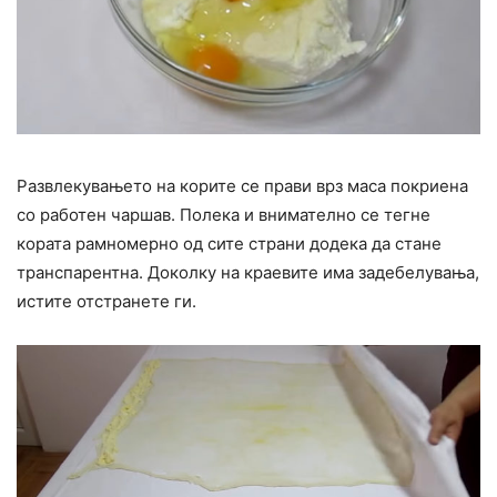
Развлекувањето на корите се прави врз маса покриена
со работен чаршав. Полека и внимателно се тегне
кората рамномерно од сите страни додека да стане
транспарентна. Доколку на краевите има задебелувања,
истите отстранете ги.