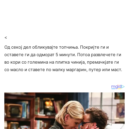
<
Од секој дел обликувајте топчиња. Покријте ги и
оставете ги да одморат 5 минути. Потоа развлечете ги
во кори со големина на плитка чинија, премачкјате ги
со масло и ставете по малку маргарин, путер или маст.