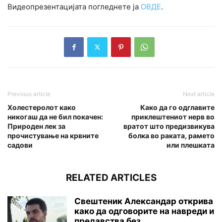
Видеопрезентацијата погледнете ја
ОВДЕ
.
Previous article
Next article
Холестеролот како
Како да го одглавите
никогаш да не бил покачен:
приклештениот нерв во
Природен лек за
вратот што предизвикува
прочистување на крвните
болка во раката, рамето
садови
или плешката
RELATED ARTICLES
Свештеник Александар открива
како да одговорите на навреди и
предавства без...