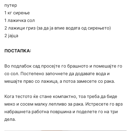
путер
1 кг сирење
1 лажичка сол
2 лажици гриз (за да ја впие водата од сирењето)
2 јајца
ПОСТАПКА:
Во подлабок сад просејте го брашното и помешајте го
со сол. Постепено започнете да додавате вода и
мешајте прво со лажица, а потоа замесете со рака.
Кога тестото ќе стане компактно, тоа треба да биде
меко и сосем малку лепливо за рака. Истресете го врз
набрашнета работна површина и поделете го на три
дела.