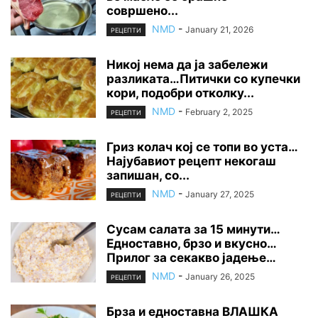
совршено...
NMD
-
January 21, 2026
РЕЦЕПТИ
Никој нема да ја забележи
разликата…Питички со купечки
кори, подобри отколку...
NMD
-
February 2, 2025
РЕЦЕПТИ
Гриз колач кој се топи во уста…
Најубавиот рецепт некогаш
запишан, со...
NMD
-
January 27, 2025
РЕЦЕПТИ
Сусам салата за 15 минути…
Едноставно, брзо и вкусно…
Прилог за секакво јадење…
NMD
-
January 26, 2025
РЕЦЕПТИ
Брза и едноставна ВЛАШКА