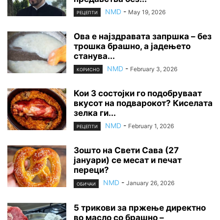
NMD
-
May 19, 2026
РЕЦЕПТИ
Ова е најздравата запршка – без
трошка брашно, а јадењето
станува...
NMD
-
February 3, 2026
КОРИСНО
Кои 3 состојки го подобруваат
вкусот на подварокот? Киселата
зелка ги...
NMD
-
February 1, 2026
РЕЦЕПТИ
Зошто на Свети Сава (27
јануари) се месат и печат
переци?
NMD
-
January 26, 2026
ОБИЧАИ
5 трикови за пржење директно
во масло со брашно –