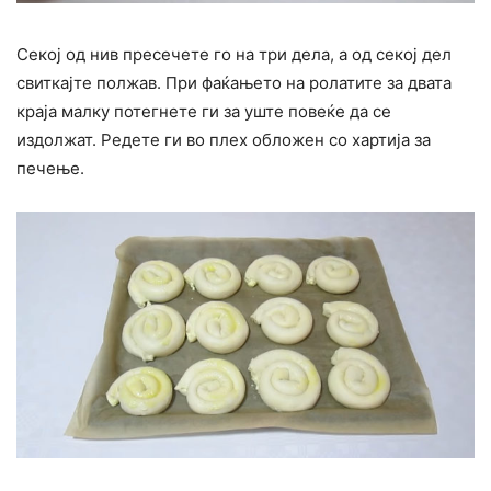
Секој од нив пресечете го на три дела, а од секој дел
свиткајте полжав. При фаќањето на ролатите за двата
краја малку потегнете ги за уште повеќе да се
издолжат. Редете ги во плех обложен со хартија за
печење.