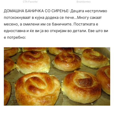
ДОМАШНА БАНИЧКА СО СИРЕЊЕ: Децата нестрпливо
потскокнуваат в кујна додека се пече…Многу сакаат
месено, а омилени им се баничките. Постапката е
едноставна и ќе ви ја во откријам во детали. Еве што ви
е потребно: