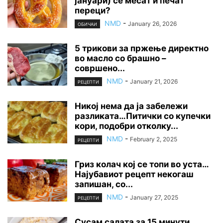
јануари) се месат и печат
переци?
NMD
-
January 26, 2026
ОБИЧАИ
5 трикови за пржење директно
во масло со брашно –
совршено...
NMD
-
January 21, 2026
РЕЦЕПТИ
Никој нема да ја забележи
разликата…Питички со купечки
кори, подобри отколку...
NMD
-
February 2, 2025
РЕЦЕПТИ
Гриз колач кој се топи во уста…
Најубавиот рецепт некогаш
запишан, со...
NMD
-
January 27, 2025
РЕЦЕПТИ
Сусам салата за 15 минути…