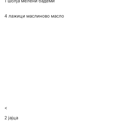
1 шолја мелени бадеми
4 лажици маслиново масло
<
2 јајца