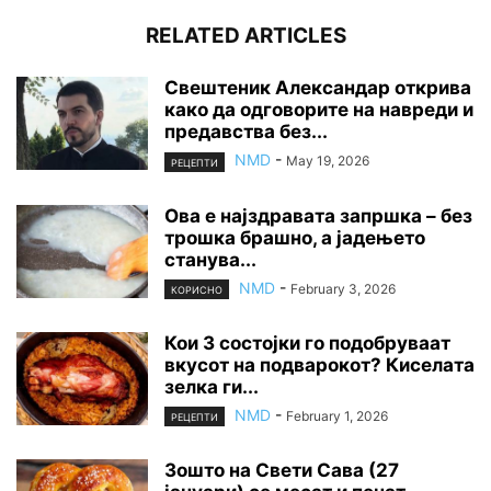
RELATED ARTICLES
Свештеник Александар открива
како да одговорите на навреди и
предавства без...
NMD
-
May 19, 2026
РЕЦЕПТИ
Ова е најздравата запршка – без
трошка брашно, а јадењето
станува...
NMD
-
February 3, 2026
КОРИСНО
Кои 3 состојки го подобруваат
вкусот на подварокот? Киселата
зелка ги...
NMD
-
February 1, 2026
РЕЦЕПТИ
Зошто на Свети Сава (27