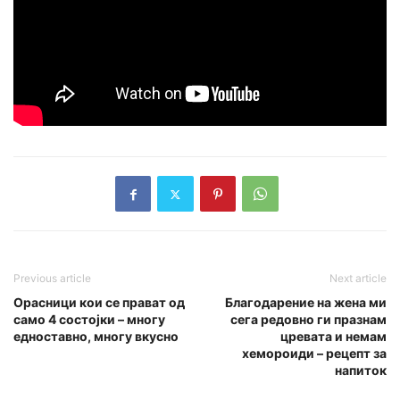
Previous article
Next article
Орасници кои се прават од
Благодарение на жена ми
само 4 состојки – многу
сега редовно ги празнам
едноставно, многу вкусно
цревата и немам
хемороиди – рецепт за
напиток