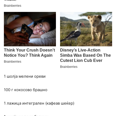
1 шолја мелени ореви
100 г кокосово брашно
1 лажица интегрален (кафеав шеќер)