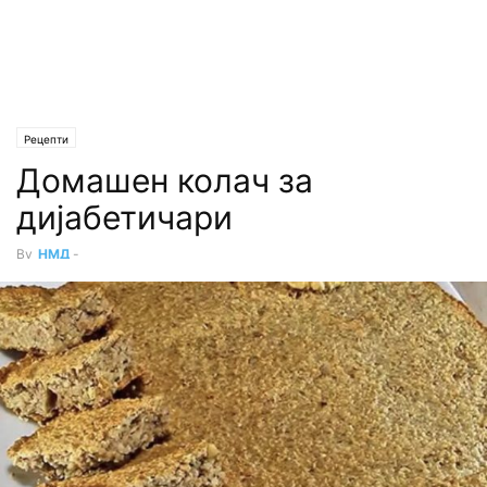
Рецепти
Домашен колач за
дијабетичари
By
НМД
-