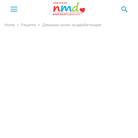
Home
Рецепти
Домашен колач за дијабетичари