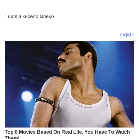
1 шолја кисело млеко