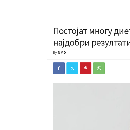
Постојат многу дие
најдобри резултат
By
NMD
-