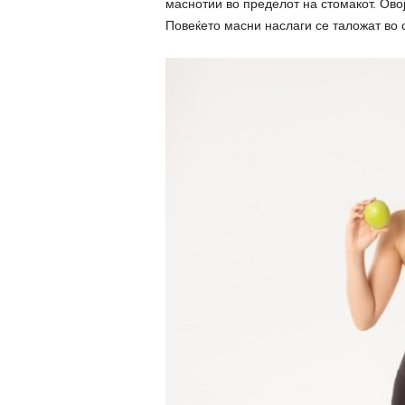
маснотии во пределот на стомакот. Ово
Повеќето масни наслаги се таложат во с