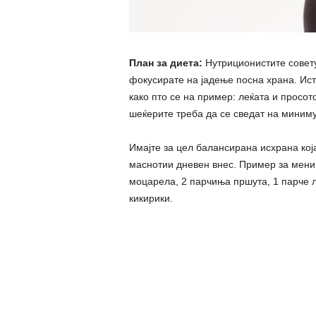
План за диета:
Нутриционистите совету
фокусирате на јадење посна храна. Исто
како пто се на пример: леќата и просот
шеќерите треба да се сведат на миним
Имајте за цел балансирана исхрана кој
маснотии дневен внес. Пример за мени
моцарела, 2 парчиња пршута, 1 парче 
кикирики.