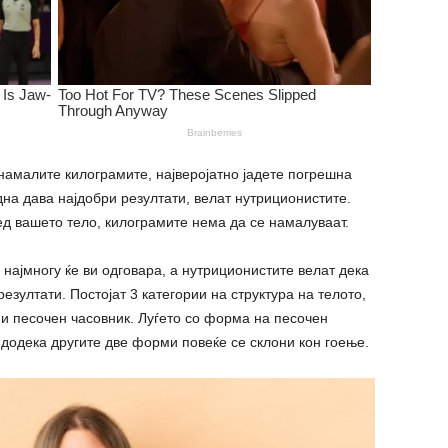
 намалите килограмите, најверојатно јадете погрешна
дна дава најдобри резултати, велат нутриционистите.
ед вашето тело, килограмите нема да се намалуваат.
најмногу ќе ви одговара, а нутриционистите велат дека
резултати. Постојат 3 категории на структура на телото,
и песочен часовник. Луѓето со форма на песочен
додека другите две форми повеќе се склони кон гоење.