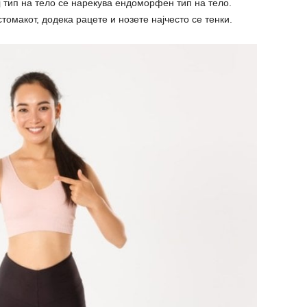
ј тип на тело се нарекува ендоморфен тип на тело.
томакот, додека рацете и нозете најчесто се тенки.