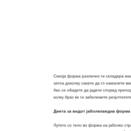
Секоја форма различно ги складира мас
затоа доколку сакате да го намалите в
Ако се обидете да јадете според препо
колку брзо ќе ги забележите резултатите
Диета за видот јаболковидна форма 
Луѓето со тело во форма на јаболко ст