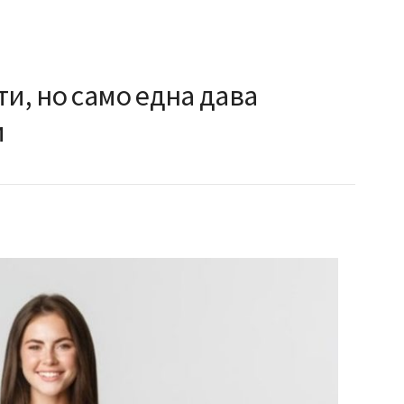
ти, но само една дава
и