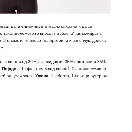
ваат да ја елиминирате масната храна и да се
 така, зголемете го внесот на „бавни“ јаглехидрати,
о. Зголемете го внесот на протеини и зеленчук, додека
ум.
а се состои од 30% јаглехидрати, 35% протеини и 35%
:
Појадок:
1 јајце, грст млад спанаќ, 2 лажици сечкана
леб од цели зрна.
Ужина:
1 јаболко, 1 лажица путер од