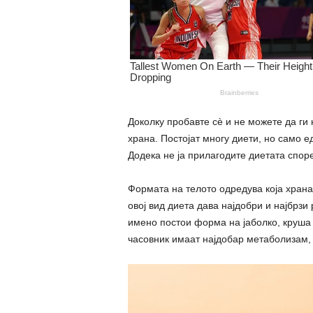
Доколку пробавте сè и не можете да ги
храна. Постојат многу диети, но само е
Додека не ја прилагодите диетата спор
Формата на телото одредува која храна 
овој вид диета дава најдобри и најбрзи 
имено постои форма на јаболко, круша 
часовник имаат најдобар метаболизам, 