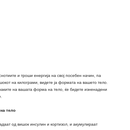
нотиите и троши енергија на свој посебен начин, па
ишокот на килограми, видете ја формата на вашето тело.
раките на вашата форма на тело, ќе бидете изненадени
.
на тело
радаат од вишок инсулин и кортизол, и акумулираат