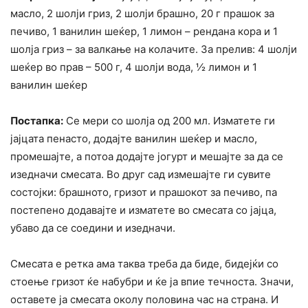
масло, 2 шолји гриз, 2 шолји брашно, 20 г прашок за
печиво, 1 ванилин шеќер, 1 лимон – рендана кора и 1
шолја гриз – за валкање на колачите. За прелив: 4 шолји
шеќер во прав – 500 г, 4 шолји вода, ½ лимон и 1
ванилин шеќер
Постапка:
Се мери со шолја од 200 мл. Изматете ги
јајцата пенасто, додајте ванилин шеќер и масло,
промешајте, а потоа додајте јогурт и мешајте за да се
изедначи смесата. Во друг сад измешајте ги сувите
состојки: брашното, гризот и прашокот за печиво, па
постепено додавајте и изматете во смесата со јајца,
убаво да се соедини и изедначи.
Смесата е ретка ама таква треба да биде, бидејќи со
стоење гризот ќе набубри и ќе ја впие течноста. Значи,
оставете ја смесата околу половина час на страна. И