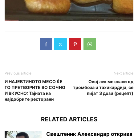
Previous article
Next article
И НАЈЕВТИНОТО МЕСО ЌЕ
Овој лек ме спаси од
ГО ПРЕТВОРИТЕ ВО СОЧНО
тромбоза и тахикардија, се
И ВКУСНО: Тајната на
пијат 3 дози (рецепт)
најдобрите ресторани
RELATED ARTICLES
Свештеник Александар открива