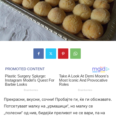
Прекрасни, вкусни, сочни! Пробајте ги, ќе ги обожавате.
Потсетуваат малку на „урмашици“, но малку се
„полесни“ од нив, бидејќи преливот не се вари, па на