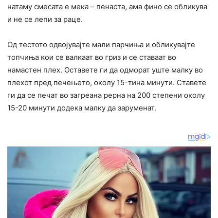
натаму смесата е мека – пенаста, ама фино се обликува
и не се лепи за раце.
Од тестото одвојувајте мали парчиња и обликувајте
топчиња кои се валкаат во гриз и се ставаат во
намастен плех. Оставете ги да одморат уште малку во
плехот пред печењето, околу 15-тина минути. Ставете
ги да се печат во загреана рерна на 200 степени околу
15-20 минути додека малку да заруменат.