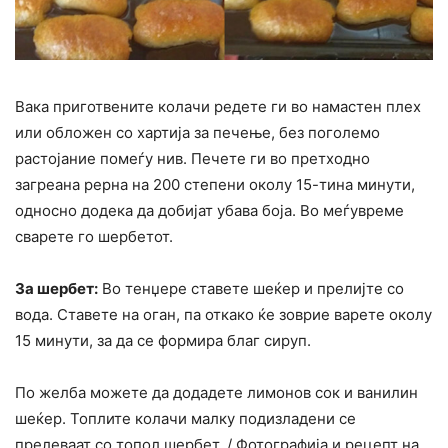
Вака приготвените колачи редете ги во намастен плех
или обложен со хартија за печење, без поголемо
растојание помеѓу нив. Печете ги во претходно
загреана рерна на 200 степени околу 15-тина минути,
односно додека да добијат убава боја. Во меѓувреме
сварете го шербетот.
За шербет:
Во тенџере ставете шеќер и прелијте со
вода. Ставете на оган, па откако ќе зоврие варете околу
15 минути, за да се формира благ сируп.
По желба можете да додадете лимонов сок и ванилин
шеќер. Топлите колачи малку подизладени се
прелеваат со топол шербет. / Фотографија и рецепт на