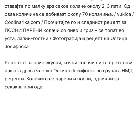
ставајте по малку врз секое колаче околу 2-3 пати. Од
оваа количина се добиваат околу 70 колачиња. / vukica /
Сооlinarika.com / Прочитајте го и следниот рецепт за
ПОСНИ ПАРЕНИ колачи со пиво и гриз – се топат во
уста, лапни-голтни / Фотографија и рецепт на Олгица
Јосифоска
Рецептот за овие вкусни, сочни колачи ни го претстави
нашата драга членка Олгица Јосифоска во групата НМД
рецепти. Колачите се парени и посни, одлични за
секаква пригода.