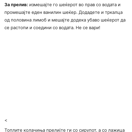
За прелив:
измешајте го шеќерот во прав со водата и
промешајте еден ванилин шеќер. Додадете и тркалца
од половина лимоб и мешајте додека убаво шеќерот да
се растопи и соедини со водата. Не се вари!
<
Топлите колачиња прелијте ги со сирупот, а со лажица