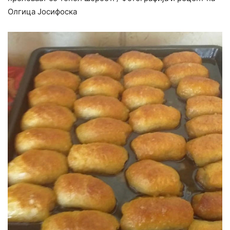
Олгица Јосифоска