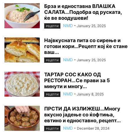
Брза и едноставна ВЛАШКА
САЛАТА…Подобра од руската,
ќе ве воодушеви!
NMD
-
January 25, 2025
РЕЦЕПТИ
Највкусната пита со сирење и
готови кори…Рецепт кој ќе стане
ваш...
NMD
-
January 25, 2025
РЕЦЕПТИ
ТАРТАР СОС КАКО ОД
РЕСТОРАН…Се прави за 5
минути и многу...
NMD
-
January 8, 2025
РЕЦЕПТИ
ПРСТИ ДА ИЗЛИЖЕШ…Многу
вкусно јадење со ќофтиња,
евтино и едноставно, рецепт...
NMD
-
December 28, 2024
РЕЦЕПТИ