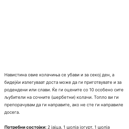
Навистина овие колачиња се убави и за секој ден, а
бидејќи излегуваат доста може да ги приготвувате и за
родендени или слави. Ќе ги оцените со 10 особено сите
љубители на сочните (шербетни) колачи. Топло ви ги
препорачувам да ги направите, ако не сте ги направиле
досега.
Потребни состојки:
2 јајца, 1 шолја јогурт, 1 шолја