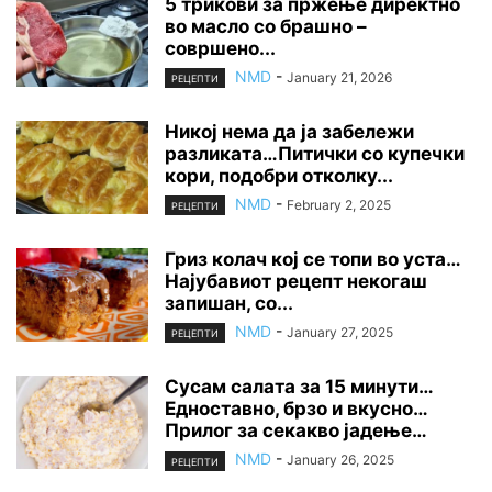
5 трикови за пржење директно
во масло со брашно –
совршено...
NMD
-
January 21, 2026
РЕЦЕПТИ
Никој нема да ја забележи
разликата…Питички со купечки
кори, подобри отколку...
NMD
-
February 2, 2025
РЕЦЕПТИ
Гриз колач кој се топи во уста…
Најубавиот рецепт некогаш
запишан, со...
NMD
-
January 27, 2025
РЕЦЕПТИ
Сусам салата за 15 минути…
Едноставно, брзо и вкусно…
Прилог за секакво јадење…
NMD
-
January 26, 2025
РЕЦЕПТИ