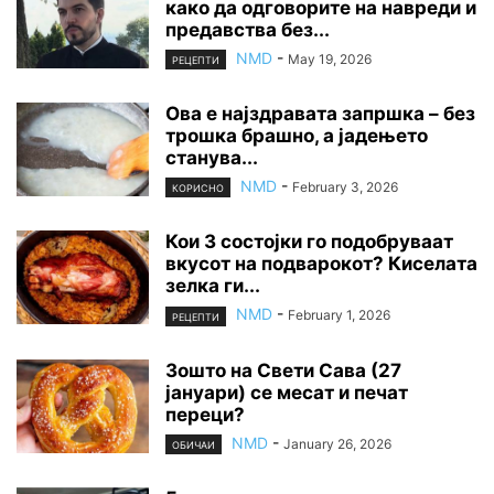
како да одговорите на навреди и
предавства без...
NMD
-
May 19, 2026
РЕЦЕПТИ
Ова е најздравата запршка – без
трошка брашно, а јадењето
станува...
NMD
-
February 3, 2026
КОРИСНО
Кои 3 состојки го подобруваат
вкусот на подварокот? Киселата
зелка ги...
NMD
-
February 1, 2026
РЕЦЕПТИ
Зошто на Свети Сава (27
јануари) се месат и печат
переци?
NMD
-
January 26, 2026
ОБИЧАИ