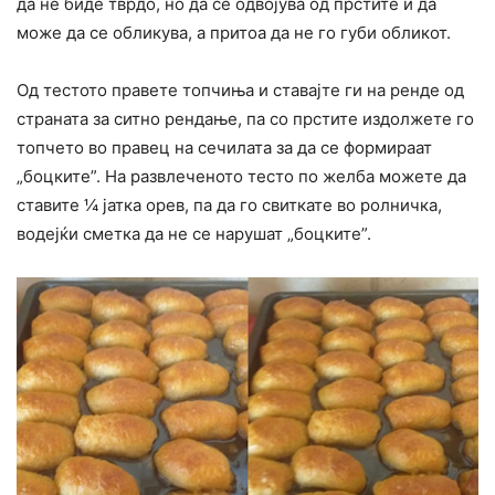
да не биде тврдо, но да се одвојува од прстите и да
може да се обликува, а притоа да не го губи обликот.
Од тестото правете топчиња и ставајте ги на ренде од
страната за ситно рендање, па со прстите издолжете го
топчето во правец на сечилата за да се формираат
„боцките”. На развлеченото тесто по желба можете да
ставите ¼ јатка орев, па да го свиткате во ролничка,
водејќи сметка да не се нарушат „боцките”.