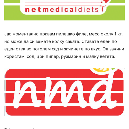
Јас моментално правам пилешко филе, месо околу 1 кг,
но може да си земете колку сакате. Ставете еден по
еден стек во поголем сад и зачинете по вкус. Од зачини
користам: сол, црн пипер, рузмарин и малку вегета.