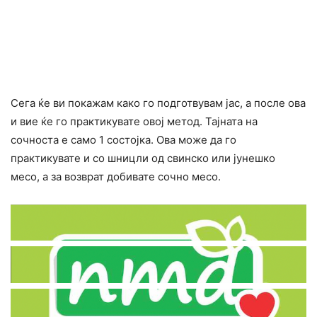
Сега ќе ви покажам како го подготвувам јас, а после ова
и вие ќе го практикувате овој метод. Тајната на
сочноста е само 1 состојка. Ова може да го
практикувате и со шницли од свинско или јунешко
месо, а за возврат добивате сочно месо.