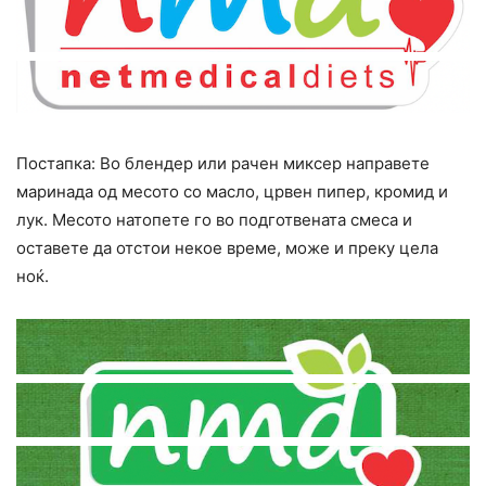
Постапка: Во блендер или рачен миксер направете
маринада од месото со масло, црвен пипер, кромид и
лук. Месото натопете го во подготвената смеса и
оставете да отстои некое време, може и преку цела
ноќ.