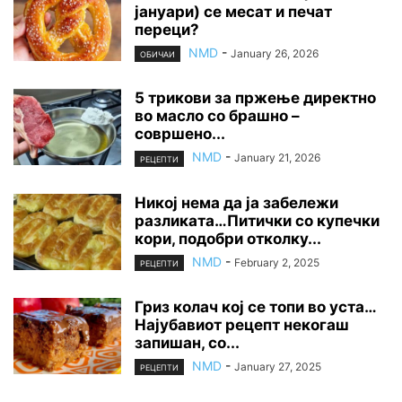
јануари) се месат и печат
переци?
NMD
-
January 26, 2026
ОБИЧАИ
5 трикови за пржење директно
во масло со брашно –
совршено...
NMD
-
January 21, 2026
РЕЦЕПТИ
Никој нема да ја забележи
разликата…Питички со купечки
кори, подобри отколку...
NMD
-
February 2, 2025
РЕЦЕПТИ
Гриз колач кој се топи во уста…
Најубавиот рецепт некогаш
запишан, со...
NMD
-
January 27, 2025
РЕЦЕПТИ