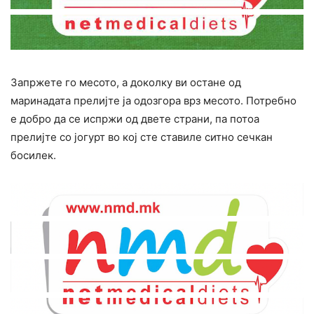
Запржете го месото, а доколку ви остане од
маринадата прелијте ја одозгора врз месото. Потребно
е добро да се испржи од двете страни, па потоа
прелијте со јогурт во кој сте ставиле ситно сечкан
босилек.