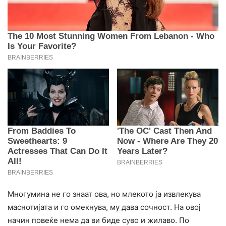
Многумина не го знаат ова, но млекото ја извлекува
маснотијата и го омекнува, му дава сочност. На овој
начин повеќе нема да ви биде суво и жилаво. По