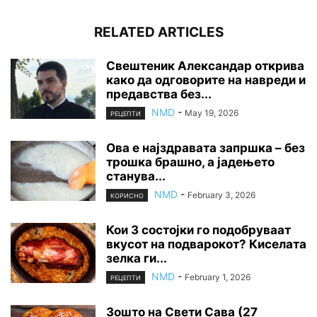
RELATED ARTICLES
Свештеник Александар открива
како да одговорите на навреди и
предавства без...
NMD
-
May 19, 2026
РЕЦЕПТИ
Ова е најздравата запршка – без
трошка брашно, а јадењето
станува...
NMD
-
February 3, 2026
КОРИСНО
Кои 3 состојки го подобруваат
вкусот на подварокот? Киселата
зелка ги...
NMD
-
February 1, 2026
РЕЦЕПТИ
Зошто на Свети Сава (27