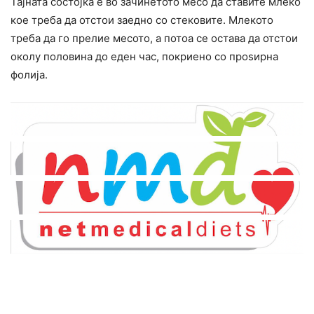
Тајната состојка е во зачинетото месо да ставите млеко
кое треба да отстои заедно со стековите. Млекото
треба да го прелие месото, а потоа се остава да отстои
околу половина до еден час, покриено со проѕирна
фолија.