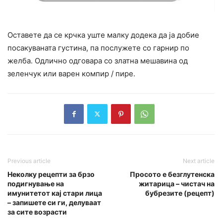
Оставете да се крчка уште малку додека да ја добие
посакуваната густина, па послужете со гарнир по
желба. Одлично одговара со златна мешавина од
зеленчук или варен компир / пире.
Previous article
Next article
Неколку рецепти за брзо
Просото е безглутенска
подигнување на
житарица – чистач на
имунитетот кај стари лица
бубрезите (рецепт)
– запишете си ги, делуваат
за сите возрасти