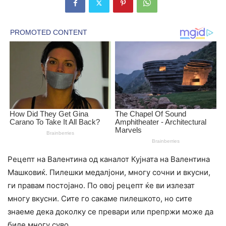
Рецепт на Валентина од каналот Кујната на Валентина
Машковиќ. Пилешки медалјони, многу сочни и вкусни,
ги правам постојано. По овој рецепт ќе ви излезат
многу вкусни. Сите го сакаме пилешкото, но сите
знаеме дека доколку се превари или препржи може да
биде многу суво.