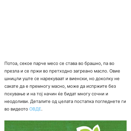
Потоа, секое парче месо се става во брашно, па во
презла и се пржи во претходно загреано масло. Овие
шницли уште се нарекуваат и виенски, но доколку не
сакате да е премногу масно, може да испржите без
похување и на тој начин ќе бидат многу сочни и
неодоливи. Деталите од целата постапка погледнете ги
во видеото
ОВДЕ
.