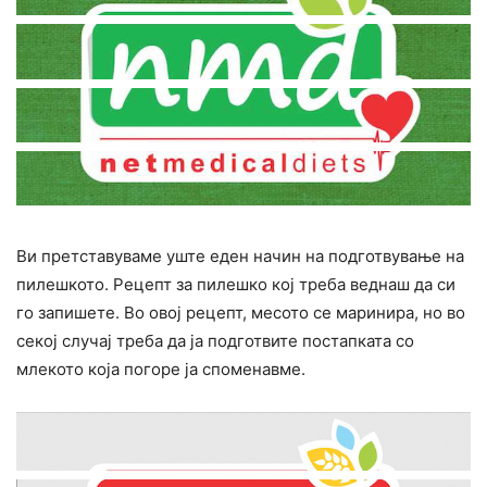
Ви претставуваме уште еден начин на подготвување на
пилешкото. Рецепт за пилешко кој треба веднаш да си
го запишете. Во овој рецепт, месото се маринира, но во
секој случај треба да ја подготвите постапката со
млекото која погоре ја споменавме.