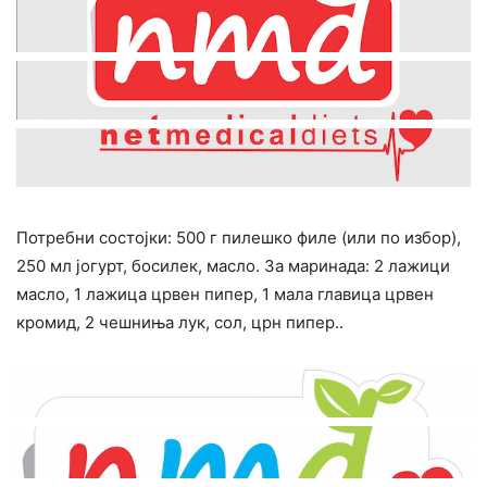
Потребни состојки: 500 г пилешко филе (или по избор),
250 мл јогурт, босилек, масло. За маринада: 2 лажици
масло, 1 лажица црвен пипер, 1 мала главица црвен
кромид, 2 чешниња лук, сол, црн пипер..