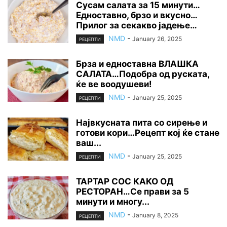
Сусам салата за 15 минути…
Едноставно, брзо и вкусно…
Прилог за секакво јадење…
NMD
-
January 26, 2025
РЕЦЕПТИ
Брза и едноставна ВЛАШКА
САЛАТА…Подобра од руската,
ќе ве воодушеви!
NMD
-
January 25, 2025
РЕЦЕПТИ
Највкусната пита со сирење и
готови кори…Рецепт кој ќе стане
ваш...
NMD
-
January 25, 2025
РЕЦЕПТИ
ТАРТАР СОС КАКО ОД
РЕСТОРАН…Се прави за 5
минути и многу...
NMD
-
January 8, 2025
РЕЦЕПТИ