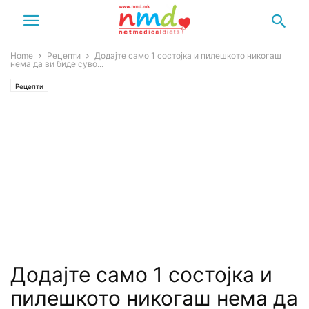
Home
Рецепти
Додајте само 1 состојка и пилешкото никогаш
нема да ви биде суво...
Рецепти
Додајте само 1 состојка и
пилешкото никогаш нема да