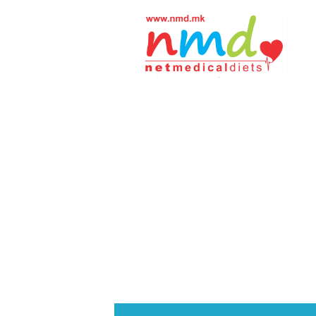
Н
М
Д