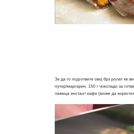
За да го подготвите овој брз ролат ќе в
путер/маргарин, 150 г чоколадо за готв
лажица инстант кафе (може да користи