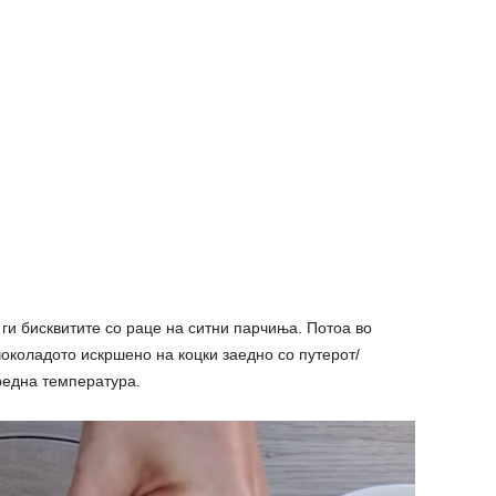
ги бисквитите со раце на ситни парчиња. Потоа во
чоколадото искршено на коцки заедно со путерот/
средна температура.