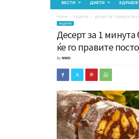
ВЕСТИ
ДИЕТИ
ЗДРАВЈЕ
Home
Рецепти
Дeсерт за 1 минута без б
РЕЦЕПТИ
Дeсерт за 1 минута 
ќе го правите посто
By
NMD
-