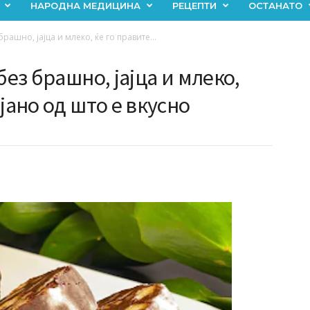
НАРОДНА МЕДИЦИНА
РЕЦЕПТИ
ОСТАНАТО
рашно, јајца и млеко, ќе го правите...
без брашно, јајца и млеко,
јано од што е вкусно