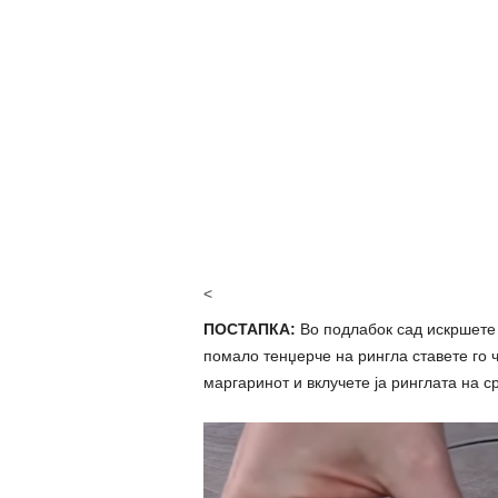
<
ПОСТАПКА:
Во подлабок сад искршете 
помало тенџерче на рингла ставете го 
маргаринот и вклучете ја ринглата на 