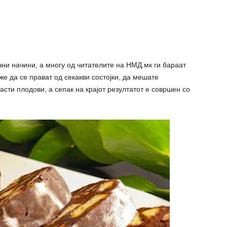
ни начини, а многу од читателите на НМД.мк ги бараат
е да се прават од секакви состојки, да мешате
асти плодови, а сепак на крајот резултатот е совршен со