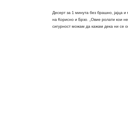
Дeсерт за 1 минута без брашно, јајца и 
на Корисно и Брзо. „Овие ролати кои не
сигурност можам да кажам дека ни се 