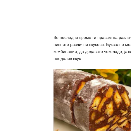
Во последно време ги правам на различ
нивните различни вкусови. Буквално мож
комбинации, да додавате чоколадо, јатк
неодолив вкус.