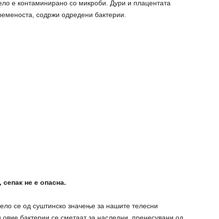
ело е контаминирано со микроби. Дури и плацентата
бременоста, содржи одредени бактерии.
 сепак не е опасна.
тело се од суштинско значење за нашите телесни
д овие бактерии се сметаат за наследни, пренесувани од