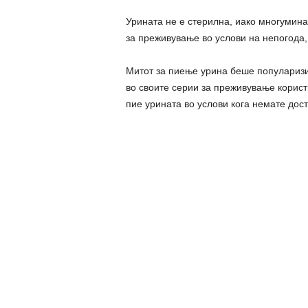
Урината не е стерилна, иако многумина 
за преживување во услови на непогода, 
Митот за пиење урина беше популаризир
во своите серии за преживување користи
пие урината во услови кога немате дост