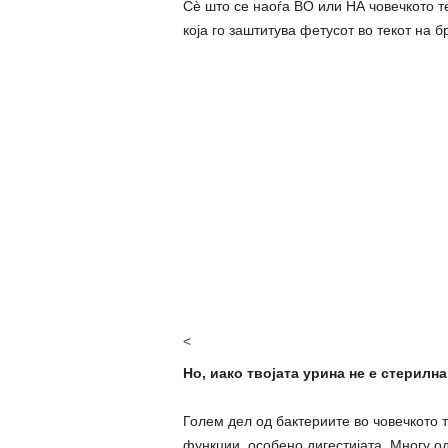
Сè што се наоѓа ВО или НА човечкото т
која го заштитува фетусот во текот на 
<
Но, иако твојата урина не е стерилна,
Голем дел од бактериите во човечкото 
функции, особено дигестијата. Многу о