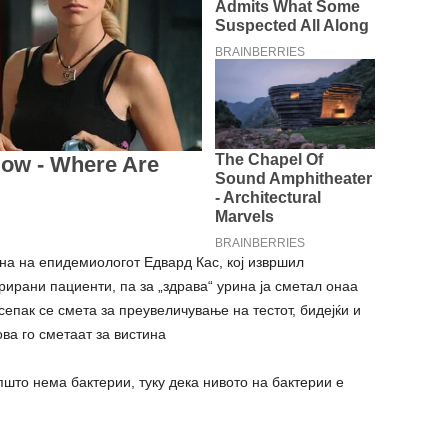
ана на епидемиологот Едвард Кас, кој извршил
рирани пациенти, па за „здрава“ урина ја сметал онаа
сепак се смета за преувеличување на тестот, бидејќи и
ова го сметаат за вистина
пшто нема бактерии, туку дека нивото на бактерии е