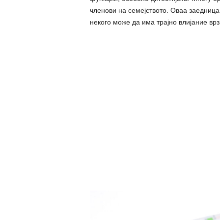
членови на семејството. Оваа заедница
некого може да има трајно влијание врз