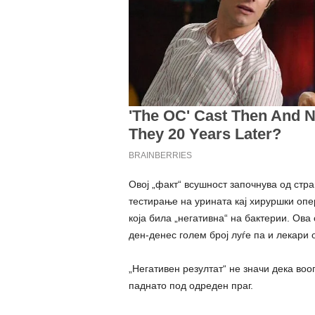
Овој „факт“ всушност започнува од стр
тестирање на урината кај хируршки опе
која била „негативна“ на бактерии. Ова 
ден-денес голем број луѓе па и лекари 
„Негативен резултат“ не значи дека воо
паднато под одреден праг.