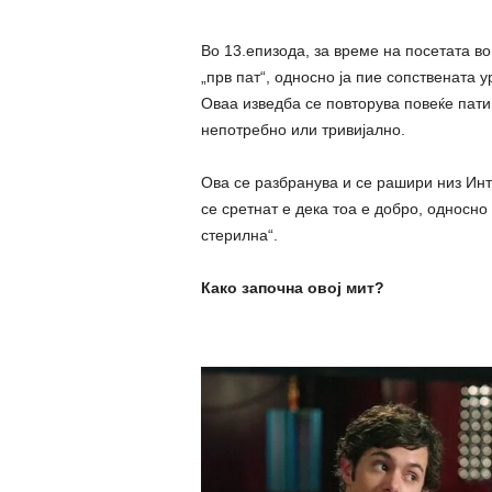
Во 13.епизода, за време на посетата во 
„прв пат“, односно ја пие сопствената 
Оваа изведба се повтoрува повеќе пати 
непотребно или тривијално.
Ова се разбранува и се рашири низ Инт
се сретнат е дека тоа е добро, односно
стерилна“.
Како започна овој мит?