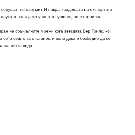
веруваат во овој мит. И покрај тврдењата на експертите
науката вели дека урината сушност, не е стерилна.
ан на социјалните мрежи кога ѕвездата Бер Грилс, кој
 се’ и сешто за опстанок, и вели дека е безбедно да се
апна питка вода.