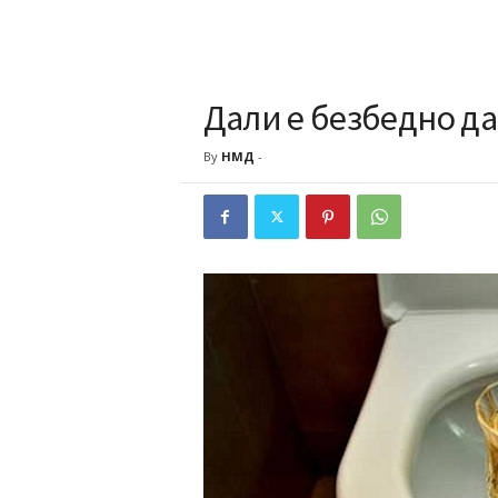
Дали е безбедно да
By
НМД
-