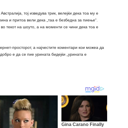
Австралија, тој изведува трик, велејќи дека тоа му е
урина и притоа вели дека „таа е безбедна за пиење“.
во текот на шоуто, а на моменти се чини дека тоа е
ернет-просторот, а најчестите коментари кои можеа да
 добро е да се пие урината бидејќи „урината е