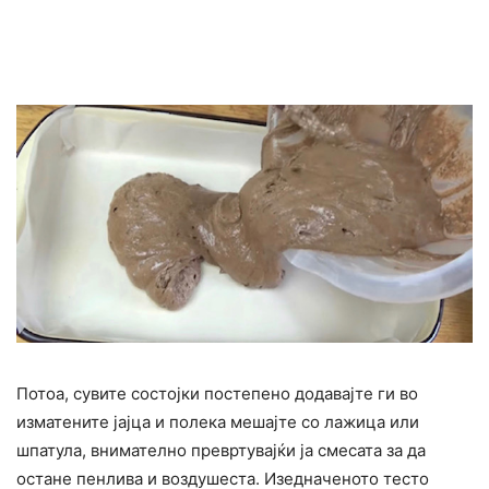
Потоа, сувите состојки постепено додавајте ги во
изматените јајца и полека мешајте со лажица или
шпатула, внимателно превртувајќи ја смесата за да
остане пенлива и воздушеста. Изедначеното тесто