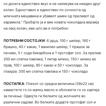
со досега единствен вкус и не наликува на ниеден друг
колач. Едноставно е единствен по сочноста од
млечната мешавина и убавиот шмек од преливот од
карамела.“ Пробајте ја и вие новата чоколадна верзија
на овој колач, еве што ви е потребно:
ПОТРЕБНИ СОСТОЈКИ
: 6 јајца, 100 г шеќер, 160 г
брашно, 40 г какао, 1 ванилин шеќер, 1 прашок за
печиво, 5 г сода бикарбона и 1 прстофат сол. За прелив:
200 мл слатка павлака, 1 литар млеко, 150 г млеко во
прав, 100 г шеќер, 80 г какао и 50 г чоколадо. За
глазура: 300 мл слатка павлака и 150 г чоколадо
ПОСТАПКА
: Плехот со средна величина (38х22 см)
намастете го со малку масло и обложете го со хартија
за печење. Одвојте ги белките од жолчките во
различни садови. Во белките додајте прстофат сол и