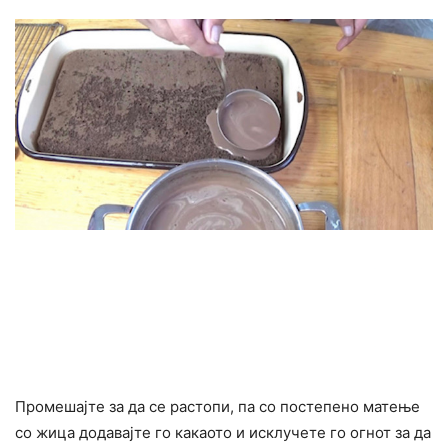
Промешајте за да се растопи, па со постепено матење
со жица додавајте го какаото и исклучете го огнот за да