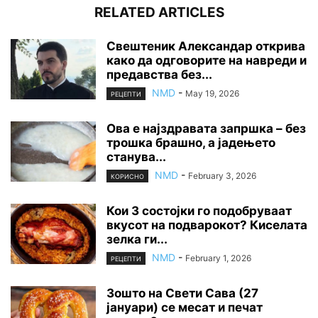
RELATED ARTICLES
Свештеник Александар открива
како да одговорите на навреди и
предавства без...
NMD
-
May 19, 2026
РЕЦЕПТИ
Ова е најздравата запршка – без
трошка брашно, а јадењето
станува...
NMD
-
February 3, 2026
КОРИСНО
Кои 3 состојки го подобруваат
вкусот на подварокот? Киселата
зелка ги...
NMD
-
February 1, 2026
РЕЦЕПТИ
Зошто на Свети Сава (27
јануари) се месат и печат