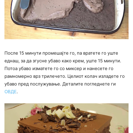
После 15 минути промешајте го, па вратете го уште
еднаш, за да згусне убаво како крем, уште 15 минути.
Потоа убаво изматете го со миксер и нанесете го
рамномерно врз трилечето. Целиот колач изладете го
убаво пред послужување. Деталите погледнете ги
ОВДЕ
.