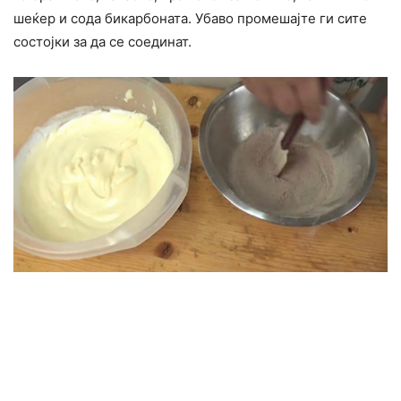
шеќер и сода бикарбоната. Убаво промешајте ги сите
состојки за да се соединат.