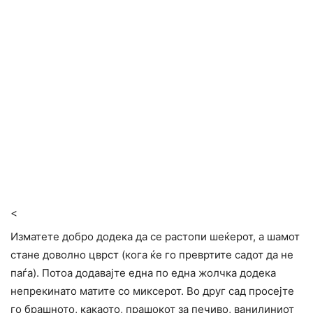
<
Изматете добро додека да се растопи шеќерот, а шамот
стане доволно цврст (кога ќе го превртите садот да не
паѓа). Потоа додавајте една по една жолчка додека
непрекинато матите со миксерот. Во друг сад просејте
го брашното, какаото, прашокот за печиво, ванилиниот