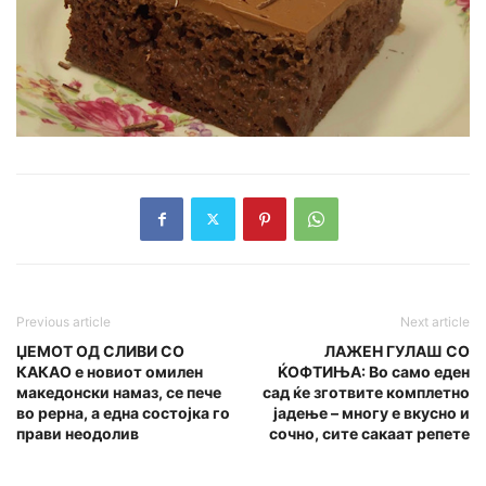
Previous article
Next article
ЏЕМОТ ОД СЛИВИ СО
ЛАЖЕН ГУЛАШ СО
КАКАО е новиот омилен
ЌОФТИЊА: Во само еден
македонски намаз, се пече
сад ќе зготвите комплетно
во рерна, а една состојка го
јадење – многу е вкусно и
прави неодолив
сочно, сите сакаат репете