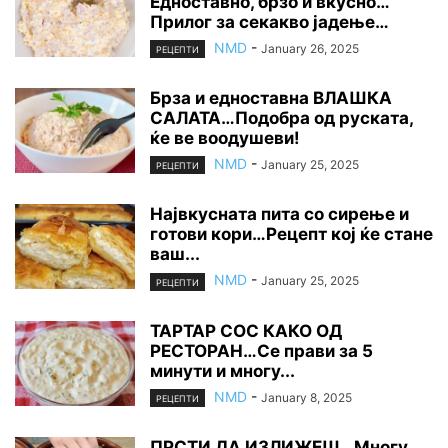
Едноставно, брзо и вкусно…
Прилог за секакво јадење…
NMD
-
January 26, 2025
РЕЦЕПТИ
Брза и едноставна ВЛАШКА
САЛАТА…Подобра од руската,
ќе ве воодушеви!
NMD
-
January 25, 2025
РЕЦЕПТИ
Највкусната пита со сирење и
готови кори…Рецепт кој ќе стане
ваш...
NMD
-
January 25, 2025
РЕЦЕПТИ
ТАРТАР СОС КАКО ОД
РЕСТОРАН…Се прави за 5
минути и многу...
NMD
-
January 8, 2025
РЕЦЕПТИ
ПРСТИ ДА ИЗЛИЖЕШ…Многу