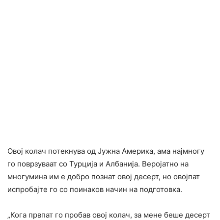
Овој колач потекнува од Јужна Америка, ама најмногу
го поврзуваат со Турција и Албанија. Верoјатно на
многумина им е добро познат овој десерт, но овојпат
испробајте го со поинаков начин на подготовка.
„Кога првпат го пробав овој колач, за мене беше десерт