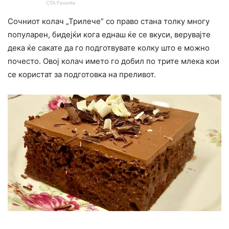
Сочниот колач „Трилече” со право стана толку многу
попyларен, бидејќи кога еднаш ќе се вкуси, верувајте
дека ќе сакате да го подготвувате колку што е можно
почесто. Овој колач името го добил по трите млека кои
се користат за подготовка на преливот.