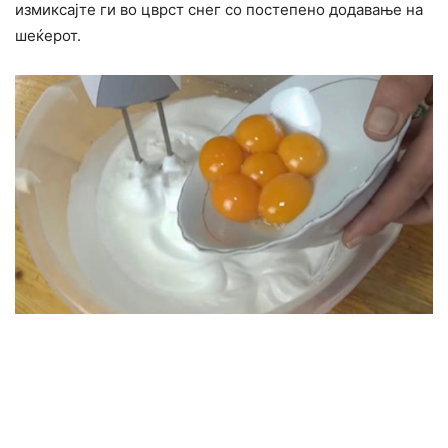
измиксајте ги во цврст снег со постепено додавање на
шеќерот.