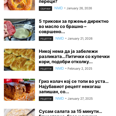
переци?
NMD
-
January 26, 2026
ОБИЧАИ
5 трикови за пржење директно
во масло со брашно –
совршено...
NMD
-
January 21, 2026
РЕЦЕПТИ
Никој нема да ја забележи
разликата…Питички со купечки
кори, подобри отколку...
NMD
-
February 2, 2025
РЕЦЕПТИ
Гриз колач кој се топи во уста…
Најубавиот рецепт некогаш
запишан, со...
NMD
-
January 27, 2025
РЕЦЕПТИ
Сусам салата за 15 минути…