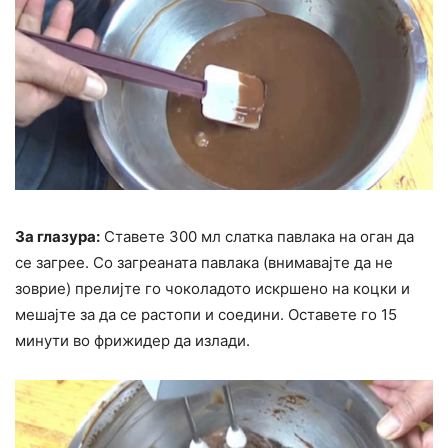
За глазура:
Ставете 300 мл слатка павлака на оган да
се загрее. Со загреаната павлака (внимавајте да не
зоврие) прелијте го чоколадото искршено на коцки и
мешајте за да се растопи и соедини. Оставете го 15
минути во фрижидер да излади.