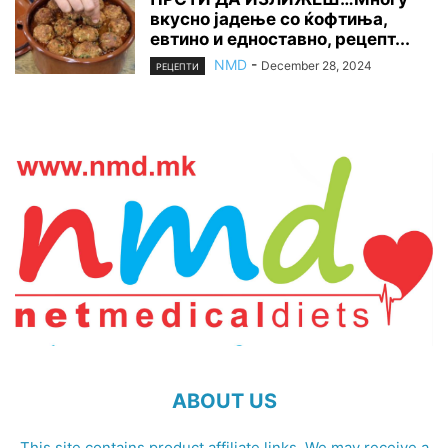
вкусно јадење со ќофтиња,
евтино и едноставно, рецепт...
NMD
-
December 28, 2024
РЕЦЕПТИ
ABOUT US
This site contains product affiliate links. We may receive a