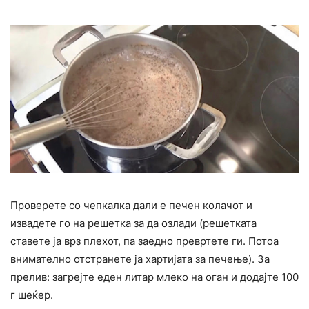
Проверете со чепкалка дали е печен колачот и
извадете го на решетка за да озлади (решетката
ставете ја врз плехот, па заедно превртете ги. Потоа
внимателно отстранете ја хартијата за печење). За
прелив: загрејте еден литар млеко на оган и додајте 100
г шеќер.