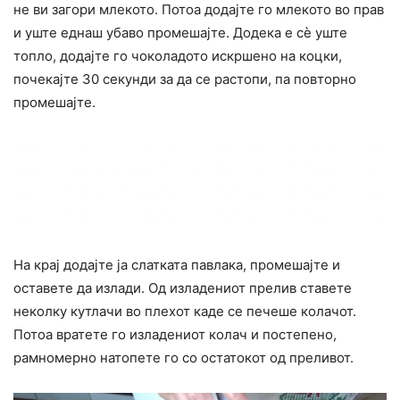
не ви загори млекото. Потоа додајте го млекото во прав
и уште еднаш убаво промешајте. Додека е сè уште
топло, додајте го чоколадото искршено на коцки,
почекајте 30 секунди за да се растопи, па повторно
промешајте.
На крај додајте ја слатката павлака, промешајте и
оставете да излади. Од изладениот прелив ставете
неколку кутлачи во плехот каде се печеше колачот.
Потоа вратете го изладениот колач и постепено,
рамномерно натопете го со остатокот од преливот.