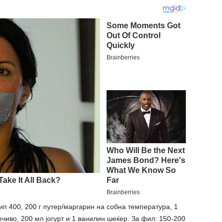
ип 400, 200 г путер/маргарин на собна температура, 1
ечиво, 200 мл јогурт и 1 ванилин шеќер. За фил: 150-200