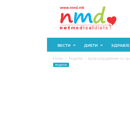
Н
М
Д
ВЕСТИ
ДИЕТИ
ЗДРАВЈЕ
Home
Рецепти
Брзи штрудлички со орев
РЕЦЕПТИ