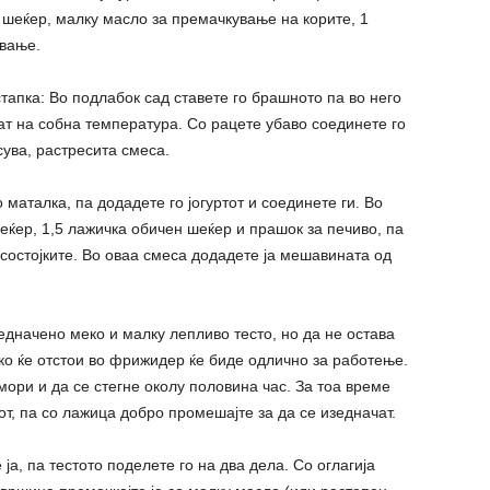
н шеќер, малку масло за премачкување на корите, 1
ување.
тапка: Во подлабок сад ставете го брашното па во него
нат на собна температура. Со рацете убаво соединете го
сува, растресита смеса.
 маталка, па додадете го јогуртот и соединете ги. Во
ќер, 1,5 лажичка обичен шеќер и прашок за печиво, па
 состојките. Во оваа смеса додадете ја мешавината од
едначено меко и малку лепливо тесто, но да не остава
ако ќе отстои во фрижидер ќе биде одлично за работење.
мори и да се стегне околу половина час. За тоа време
от, па со лажица добро промешајте за да се изедначат.
а, па тестото поделете го на два дела. Со оглагија