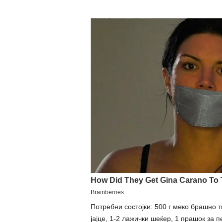
Потребни состојки: 500 г меко брашно т
јајце, 1-2 лажички шеќер, 1 прашок за п