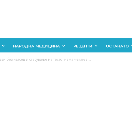
НАРОДНА МЕДИЦИНА
РЕЦЕПТИ
ОСТАНАТО
и без квасец и стасување на тесто, нема чекање,...