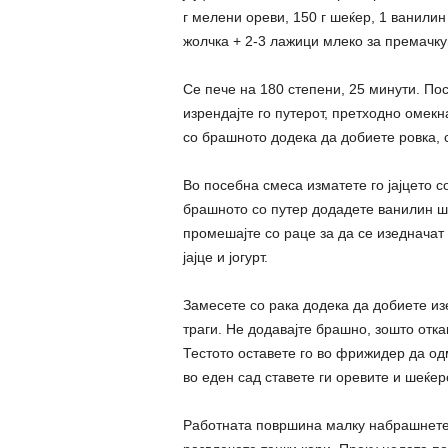
г мелени ореви, 150 г шеќер, 1 ванили
жолчка + 2-3 лажици млеко за премачк
Се пече на 180 степени, 25 минути. Пос
изрендајте го путерот, претходно омек
со брашното додека да добиете ровка, 
Во посебна смеса изматете го јајцето со
брашното со путер додадете ванилин ше
промешајте со раце за да се изедначат
јајце и јогурт.
Замесете со рака додека да добиете из
траги. Не додавајте брашно, зошто отк
Тестото оставете го во фрижидер да од
во еден сад ставете ги оревите и шеќер
Работната површина малку набрашнете ј