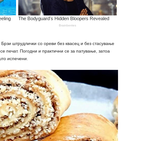
. Брзи штрудлички со ореви без квасец и без стасување
 се печат. Погодни и практични се за патување, затоа
што испечени.