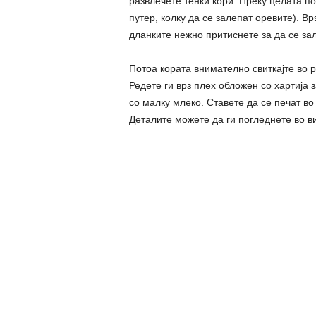
развлечете тенки кори. Преку целата п
путер, колку да се залепат оревите). В
дланките нежно притиснете за да се зал
Потоа кората внимателно свиткајте во р
Редете ги врз плех обложен со хартија 
со малку млеко. Ставете да се печат во
Деталите можете да ги погледнете во в