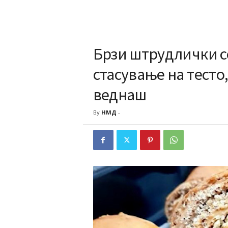
Брзи штрудлички со
стасување на тесто,
веднаш
By
НМД
-