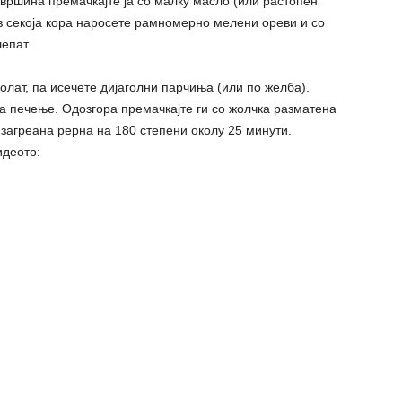
овршина премачкајте ја со малку масло (или растопен
рз секоја кора наросете рамномерно мелени ореви и со
епат.
олат, па исечете дијаголни парчиња (или по желба).
за печење. Одозгора премачкајте ги со жолчка разматена
 загреана рерна на 180 степени околу 25 минути.
идеото: