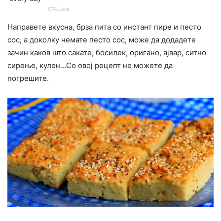
Направете вкусна, брза пита со инстант пире и песто
сос, а доколку немате песто сос, може да додадете
зачин каков што сакате, босилек, оригано, ајвар, ситно
сирење, кулен…Со овој рецепт не можете да
погрешите.