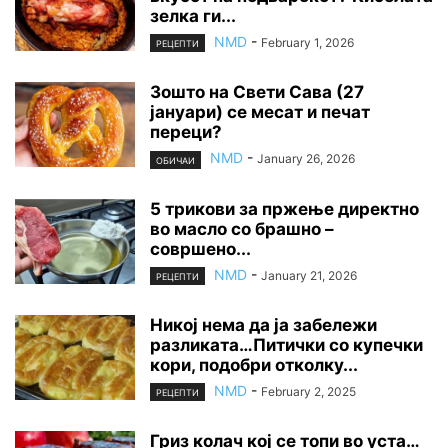
зелка ги...
NMD
-
February 1, 2026
РЕЦЕПТИ
Зошто на Свети Сава (27
јануари) се месат и печат
переци?
NMD
-
January 26, 2026
ОБИЧАИ
5 трикови за пржење директно
во масло со брашно –
совршено...
NMD
-
January 21, 2026
РЕЦЕПТИ
Никој нема да ја забележи
разликата…Питички со купечки
кори, подобри отколку...
NMD
-
February 2, 2025
РЕЦЕПТИ
Гриз колач кој се топи во уста…