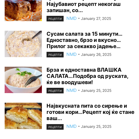
Најубавиот рецепт некогаш
запишан, со...
NMD
-
January 27, 2025
РЕЦЕПТИ
Сусам салата за 15 минути…
Едноставно, брзо и вкусно…
Прилог за секакво јадење…
NMD
-
January 26, 2025
РЕЦЕПТИ
Брза и едноставна ВЛАШКА
САЛАТА…Подобра од руската,
ќе ве воодушеви!
NMD
-
January 25, 2025
РЕЦЕПТИ
Највкусната пита со сирење и
готови кори…Рецепт кој ќе стане
ваш...
NMD
-
January 25, 2025
РЕЦЕПТИ