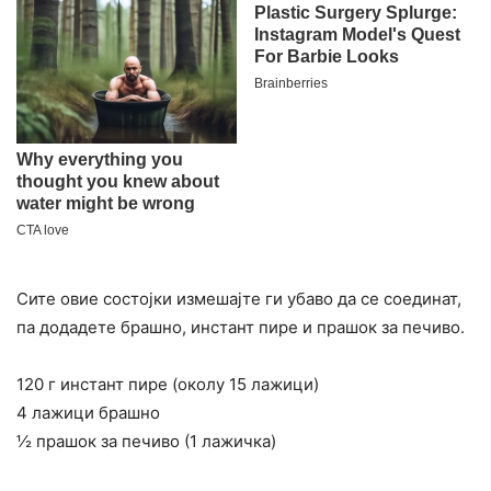
Сите овие состојки измешајте ги убаво да се соединат,
па додадете брашно, инстант пире и прашок за печиво.
120 г инстант пире (околу 15 лажици)
4 лажици брашно
½ прашок за печиво (1 лажичка)