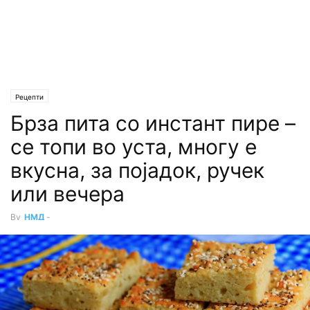
Рецепти
Брза пита со инстант пире –
се топи во уста, многу е
вкусна, за појадок, ручек
или вечера
By
НМД
-