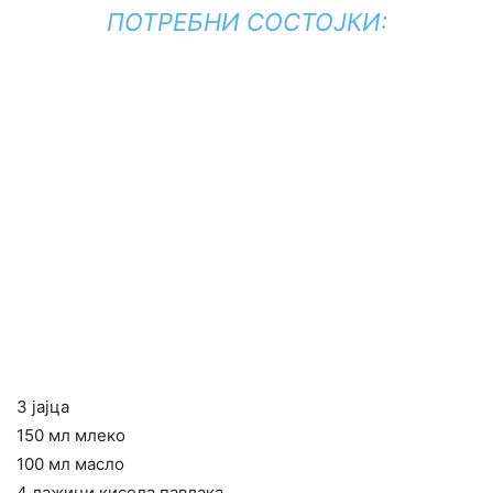
ПОТРЕБНИ СОСТОЈКИ:
3 јајца
150 мл млеко
100 мл масло
4 лажици кисела павлака