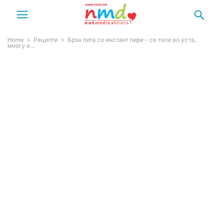
Home
Рецепти
Брза пита со инстант пире – се топи во уста,
многу е...