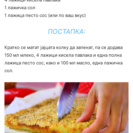
1 лажичка сол
1 лажица песто сос (или по ваш вкус)
ПОСТАПКА:
Кратко се матат јајцата колку да запенат, па се додава
150 мл млеко, 4 лажици кисела павлака и една полна
лажица песто сос, како и 100 мл масло, една лажичка
сол.