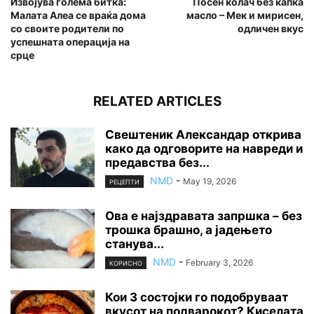
Извојува голема битка:
Посен колач без капка
Малата Алеа се враќа дома
масло – Мек и мирисен,
со своите родители по
одличен вкус
успешната операција на
срце
RELATED ARTICLES
Свештеник Александар открива
како да одговорите на навреди и
предавства без...
NMD
-
May 19, 2026
РЕЦЕПТИ
Ова е најздравата запршка – без
трошка брашно, а јадењето
станува...
NMD
-
February 3, 2026
КОРИСНО
Кои 3 состојки го подобруваат
вкусот на подварокот? Киселата