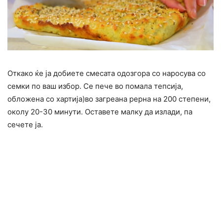
Откако ќе ја добиете смесата одозгора со наросува со
семки по ваш избор. Се пече во помала тепсија,
обложена со хартија)во загреана рерна на 200 степени,
околу 20-30 минути. Оставете малку да излади, па
сечете ја.